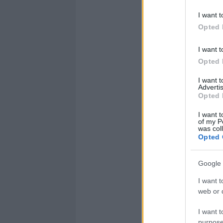
I want t
Opted 
I want t
Opted 
I want 
Advertis
Opted 
I want t
of my P
was col
Opted 
Google 
I want t
web or d
I want t
purpose