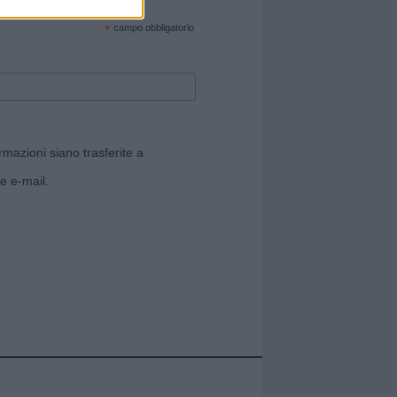
cate sul sito web!
*
campo obbligatorio
rmazioni siano trasferite a
e e-mail.