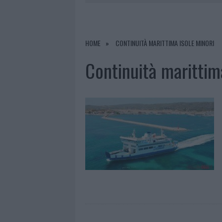
7 AGOSTO 2026
|
CALANGIANUS, DOPO LE POLEMIC
7 AGOSTO 2026
|
OLBIA, DIVIETO DI SOSTA CONT
7 AGOSTO 2026
|
PAUSA CAFFÈ IMPECCABILE: COME 
HOME
CONTINUITÀ MARITTIMA ISOLE MINORI
7 AGOSTO 2026
|
LE PREVISIONI METEO PER IL WEE
Continuità marittim