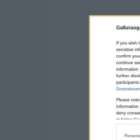
Galluraogg
If you wish 
sensitive in
confirm you
continue se
information 
further disc
participants
Downstream 
Please note
information 
deny consent
in below Go
Persona