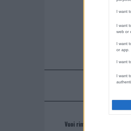
I want 
I want t
web or d
I want t
or app.
I want t
I want t
authenti
Vuoi rimanere sempre agg