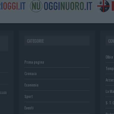
CATEGORIE
CO
Olbia
Prima pagina
Temp
Cronaca
Arza
Economia
La Ma
.com
Sport
S. T. 
Eventi