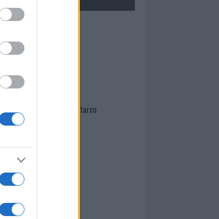
Mario Malu
Paolo Pinna
Martina Agostina Diturco
I nostri cari
I nostri cari