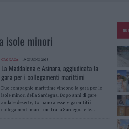
HE IL CENTRO ACCOGLIENZA MINORI CHIUDE
RO SPACCIO E DEGRADO: ESPLODE LA PROTESTA
SCEGLIERE LA SOLUZIONE IDEALE PER LA CASA E L’UFFICIO
NOT
KEND A OLBIA E IN GALLURA
a isole minori
CRONACA
19 GIUGNO 2025
La Maddalena e Asinara, aggiudicata la
gara per i collegamenti marittimi
Due compagnie marittime vincono la gara per le
isole minori della Sardegna. Dopo anni di gare
andate deserte, tornano a essere garantiti i
collegamenti marittimi tra la Sardegna e le…