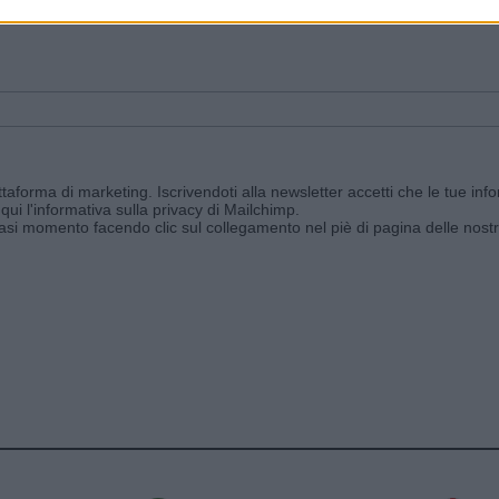
ggi e ricevi le nostre email periodiche contenenti le ultime notizie pubbli
aforma di marketing. Iscrivendoti alla newsletter accetti che le tue info
qui l'informativa sulla privacy di Mailchimp
.
siasi momento facendo clic sul collegamento nel piè di pagina delle nostr