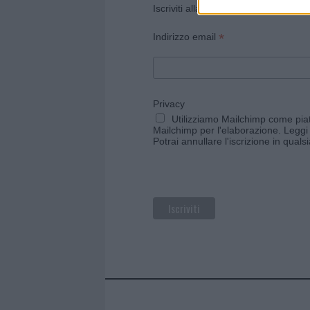
Iscriviti alla newsletter di Gallura O
*
Indirizzo email
Privacy
Utilizziamo Mailchimp come piatt
Mailchimp per l'elaborazione.
Leggi 
Potrai annullare l'iscrizione in qual