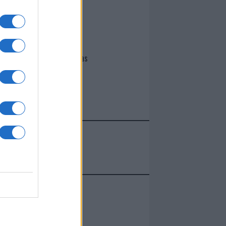
I nostri cari
Giovannimaria Cabras