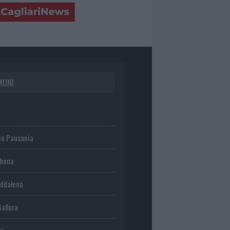
MUNI
io Pausania
chena
ddalena
Gallura