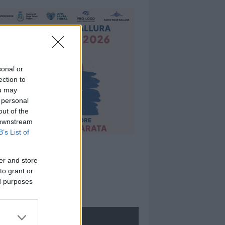
sonal or
ection to
ou may
 personal
out of the
 downstream
B’s List of
er and store
to grant or
ed purposes
ROLOGIE