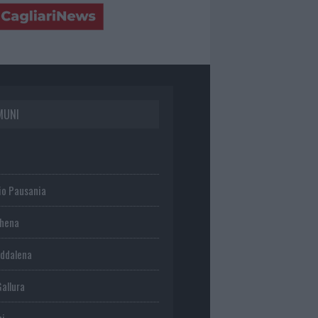
MUNI
io Pausania
chena
ddalena
Gallura