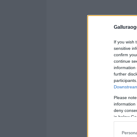
Galluraogg
If you wish 
sensitive in
confirm you
continue se
information 
further disc
participants
Downstream 
Please note
information 
deny consent
in below Go
Persona