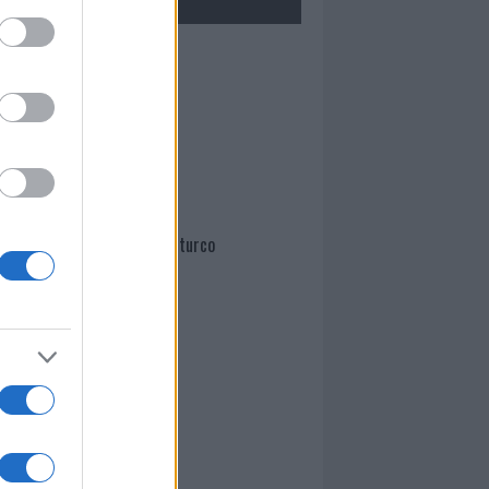
Mario Malu
Paolo Pinna
Martina Agostina Diturco
I nostri cari
I nostri cari