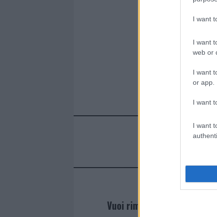
I want 
I want t
web or d
I want t
or app.
I want t
I want t
authenti
Vuoi rimanere sempre agg