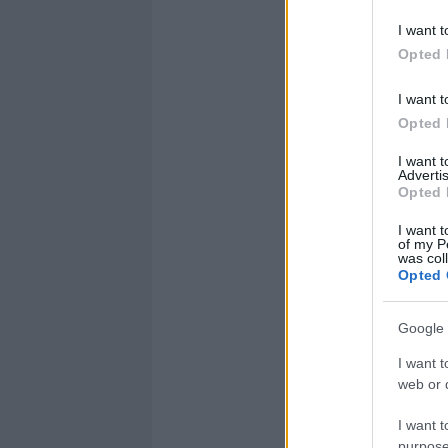
I want t
Opted 
I want t
Opted 
I want 
Advertis
Opted 
I want t
of my P
was col
Opted 
Google 
I want t
web or d
I want t
purpose