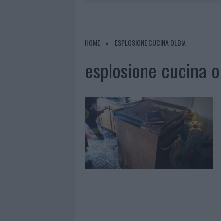
LA GALLURA
7 AGOSTO 2026
|
RAID NELLE CAMPAGNE DI BERCHI
7 AGOSTO 2026
|
MONTE PINO, VIA I CANCELLI DE
HOME
ESPLOSIONE CUCINA OLBIA
7 AGOSTO 2026
|
NUOVI STALLI RESIDENTI A PALA
esplosione cucina o
7 AGOSTO 2026
|
PAUSA CAFFÈ IMPECCABILE: COME 