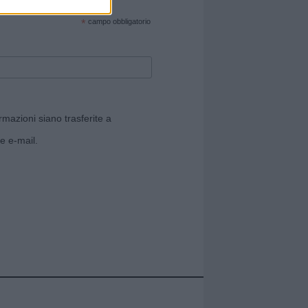
cate sul sito web!
*
campo obbligatorio
rmazioni siano trasferite a
e e-mail.