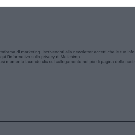
ggi e ricevi le nostre email periodiche contenenti le ultime notizie pubbli
aforma di marketing. Iscrivendoti alla newsletter accetti che le tue info
qui l'informativa sulla privacy di Mailchimp
.
siasi momento facendo clic sul collegamento nel piè di pagina delle nostr