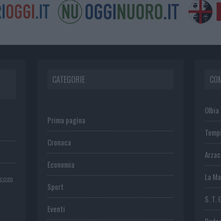
CATEGORIE
CO
Olbia
Prima pagina
Temp
Cronaca
Arza
Economia
La Ma
.com
Sport
S. T. 
Eventi