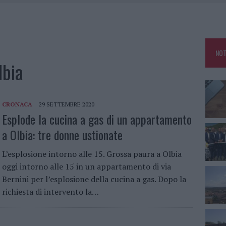
DDA, RISCHIO PER LA RETE ELETTRICA
L CANTIERE: LA GALLURA RITROVA LA STRADA
NOT
U, IL COMUNE COMPLETA L’ITER
lbia
SCEGLIERE LA SOLUZIONE IDEALE PER LA CASA E L’UFFICIO
CRONACA
29 SETTEMBRE 2020
Esplode la cucina a gas di un appartamento
a Olbia: tre donne ustionate
L’esplosione intorno alle 15. Grossa paura a Olbia
oggi intorno alle 15 in un appartamento di via
Bernini per l’esplosione della cucina a gas. Dopo la
richiesta di intervento la…