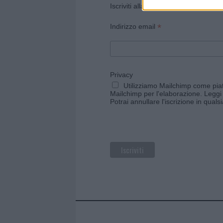
Iscriviti alla newsletter di Gallura O
*
Indirizzo email
Privacy
Utilizziamo Mailchimp come piatt
Mailchimp per l'elaborazione.
Leggi 
Potrai annullare l'iscrizione in qual