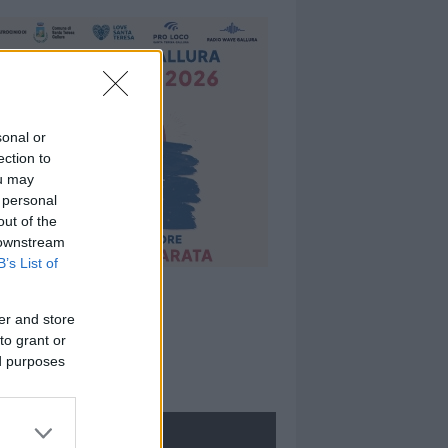
sonal or
ection to
ou may
 personal
out of the
 downstream
B’s List of
er and store
to grant or
ed purposes
ROLOGIE