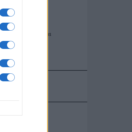
I nostri cari
Giovannimaria Cabras