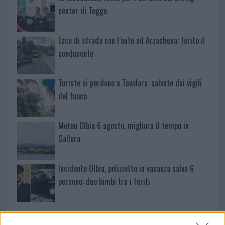
center di Tegge
Esce di strada con l’auto ad Arzachena: ferito il
conducente
Turiste si perdono a Tavolara: salvate dai vigili
del fuoco
Meteo Olbia 6 agosto, migliora il tempo in
Gallura
Incidente Olbia, poliziotto in vacanza salva 6
persone: due bimbi tra i feriti