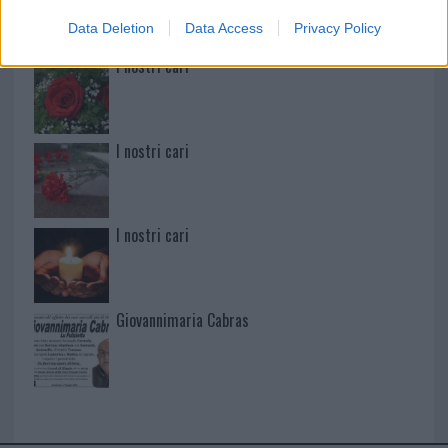
Data Deletion
Data Access
Privacy Policy
I nostri cari
I nostri cari
I nostri cari
Giovannimaria Cabras