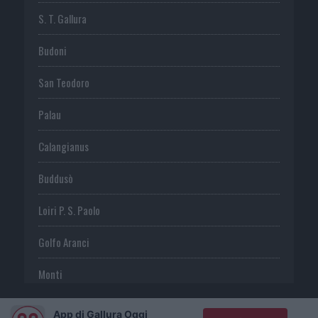
S. T. Gallura
Budoni
San Teodoro
Palau
Calangianus
Buddusò
Loiri P. S. Paolo
Golfo Aranci
Monti
Telti
App di Gallura Oggi