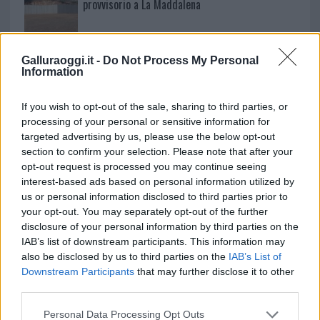
provvisorio a La Maddalena
Allarme truffe a Berchidda, falsi incaricati
Galluraoggi.it -
Do Not Process My Personal
bussano alle porte
Information
If you wish to opt-out of the sale, sharing to third parties, or
processing of your personal or sensitive information for
targeted advertising by us, please use the below opt-out
section to confirm your selection. Please note that after your
opt-out request is processed you may continue seeing
interest-based ads based on personal information utilized by
us or personal information disclosed to third parties prior to
your opt-out. You may separately opt-out of the further
disclosure of your personal information by third parties on the
IAB’s list of downstream participants. This information may
NECROLOGIE
also be disclosed by us to third parties on the
IAB’s List of
Downstream Participants
that may further disclose it to other
third parties.
Mario Malu
Please note that this website/app uses one or more Google
Personal Data Processing Opt Outs