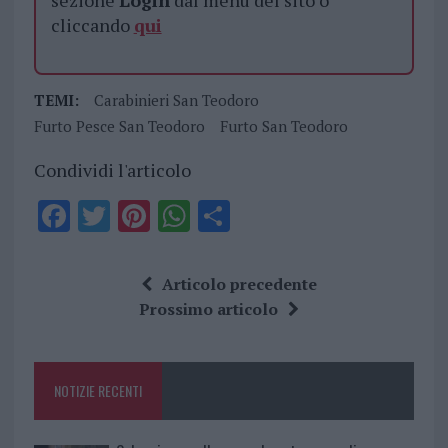
sezione
Login
dal menù del sito o
cliccando
qui
TEMI:
Carabinieri San Teodoro
Furto Pesce San Teodoro
Furto San Teodoro
Condividi l'articolo
F
T
Pi
W
S
a
w
n
h
h
ce
it
te
at
a
Articolo precedente
b
te
re
s
re
Prossimo articolo
o
r
st
A
o
p
NOTIZIE RECENTI
k
p