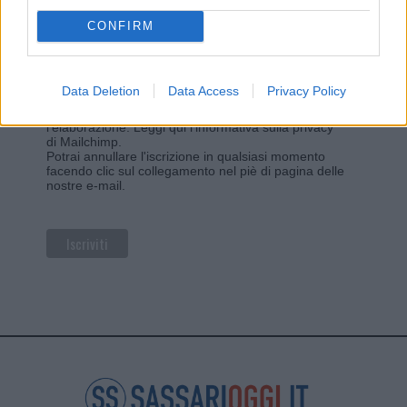
CONFIRM
Privacy
Utilizziamo Mailchimp come piattaforma di
Data Deletion
Data Access
Privacy Policy
marketing. Iscrivendoti alla newsletter accetti che le
tue informazioni siano trasferite a Mailchimp per
l'elaborazione.
Leggi qui l'informativa sulla privacy
di Mailchimp
.
Potrai annullare l'iscrizione in qualsiasi momento
facendo clic sul collegamento nel piè di pagina delle
nostre e-mail.