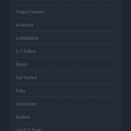
Tempio Pausania
Arzachena
La Maddalena
S. T. Gallura
Budoni
San Teodoro
Palau
Calangianus
Buddusò
Loiri P. S. Paolo