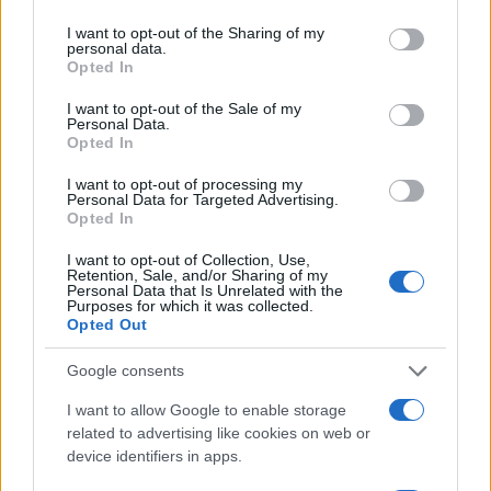
services and may gather and store information including but
not limited to your visit or usage behaviour. You may click to
I want to opt-out of the Sharing of my
Paolo Pinna
personal data.
grant or deny consent to Google and its third-party tags to
Opted In
use your data for below specified purposes in below Google
consent section.
I want to opt-out of the Sale of my
Personal Data.
Martina Agostina Diturco
Opted In
I want to opt-out of processing my
Personal Data for Targeted Advertising.
Opted In
I nostri cari
I want to opt-out of Collection, Use,
Retention, Sale, and/or Sharing of my
Personal Data that Is Unrelated with the
Purposes for which it was collected.
I nostri cari
Opted Out
Google consents
I want to allow Google to enable storage
I nostri cari
related to advertising like cookies on web or
device identifiers in apps.