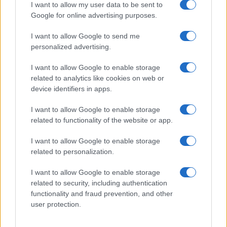
I want to allow my user data to be sent to
Giovannimaria Cabras
Google for online advertising purposes.
I want to allow Google to send me
personalized advertising.
I want to allow Google to enable storage
related to analytics like cookies on web or
device identifiers in apps.
Invia un Comunicato Stampa
|
Pubblicità
|
Segnala
I want to allow Google to enable storage
related to functionality of the website or app.
I want to allow Google to enable storage
related to personalization.
Vuoi rimanere sempre aggiornato?
I want to allow Google to enable storage
related to security, including authentication
Iscriviti alla newsletter di Gallura Oggi e ricevi le nostre
email periodiche contenenti le ultime notizie pubblicate
functionality and fraud prevention, and other
sul sito web!
user protection.
*
campo obbligatorio
*
Indirizzo email