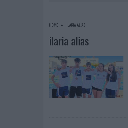
7 AGOSTO 2026
|
PAUSA CAFFÈ IMPECCABILE: COME 
7 AGOSTO 2026
|
MONTE PINO, LA FINE DI UN LUN
7 AGOSTO 2026
|
RAID NELLE CAMPAGNE DI BERCHI
HOME
ILARIA ALIAS
7 AGOSTO 2026
|
CALANGIANUS, DOPO LE POLEMIC
ilaria alias