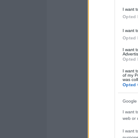
I want t
Opted 
I want t
Opted 
I want 
Advertis
Opted 
I want t
of my P
was col
Opted 
Google 
I want t
web or d
I want t
purpose