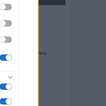
Mario Malu
Paolo Pinna
Martina Agostina Diturco
I nostri cari
I nostri cari