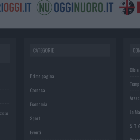
CATEGORIE
CO
Olbia
Prima pagina
Temp
Cronaca
Arza
Economia
La Ma
.com
Sport
S. T. 
Eventi