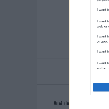
I want 
I want t
web or d
I want t
or app.
I want t
I want t
authenti
Vuoi rimanere sempre agg