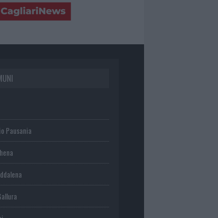
MUNI
io Pausania
chena
ddalena
Gallura