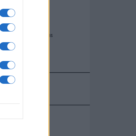
I nostri cari
Giovannimaria Cabras