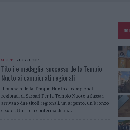
SCEGLIERE LA SOLUZIONE IDEALE PER LA CASA E L’UFFICIO
GO DOLORE: STORIA E RINASCITA DELLA STRADA CHE SEGNÒ LA GALLURA
DDA, RISCHIO PER LA RETE ELETTRICA
NOT
HE IL CENTRO ACCOGLIENZA MINORI CHIUDE
SPORT
7 LUGLIO 2026
Titoli e medaglie: successo della Tempio
Nuoto ai campionati regionali
Il bilancio della Tempio Nuoto ai campionati
regionali di Sassari Per la Tempio Nuoto a Sassari
arrivano due titoli regionali, un argento, un bronzo
e soprattutto la conferma di un…