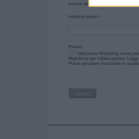
Iscriviti alla newsletter di Gallura O
*
Indirizzo email
Privacy
Utilizziamo Mailchimp come piatt
Mailchimp per l'elaborazione.
Leggi 
Potrai annullare l'iscrizione in qual