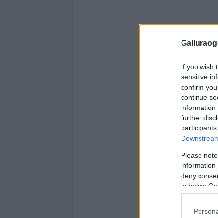
Galluraogg
If you wish 
sensitive in
confirm you
continue se
information 
further disc
participants
Downstream 
Please note
information 
deny consent
in below Go
Persona