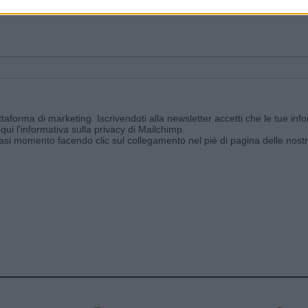
ggi e ricevi le nostre email periodiche contenenti le ultime notizie pubbli
aforma di marketing. Iscrivendoti alla newsletter accetti che le tue info
qui l'informativa sulla privacy di Mailchimp
.
siasi momento facendo clic sul collegamento nel piè di pagina delle nostr