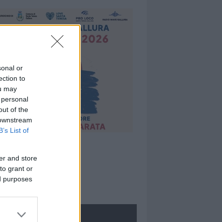
sonal or
ection to
ou may
 personal
out of the
 downstream
B’s List of
er and store
to grant or
ed purposes
ROLOGIE