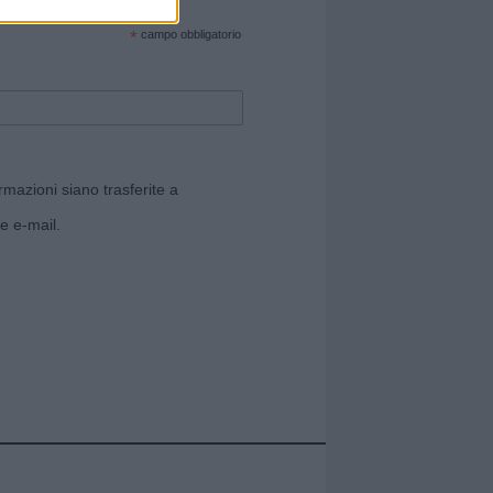
cate sul sito web!
*
campo obbligatorio
rmazioni siano trasferite a
e e-mail.