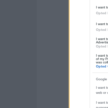
I want t
Opted 
I want t
Opted 
I want 
Advertis
Opted 
I want t
of my P
was col
Opted 
Google 
I want t
web or d
I want t
purpose