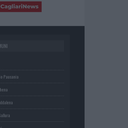
MUNI
io Pausania
chena
ddalena
Gallura