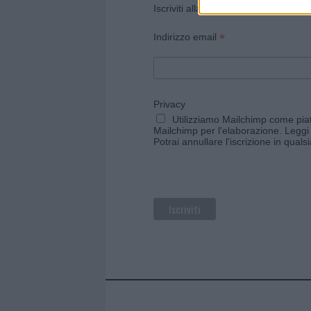
Iscriviti alla newsletter di Gallura O
*
Indirizzo email
Privacy
Utilizziamo Mailchimp come piatt
Mailchimp per l'elaborazione.
Leggi 
Potrai annullare l'iscrizione in qual