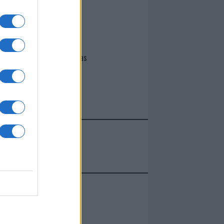
I nostri cari
Giovannimaria Cabras