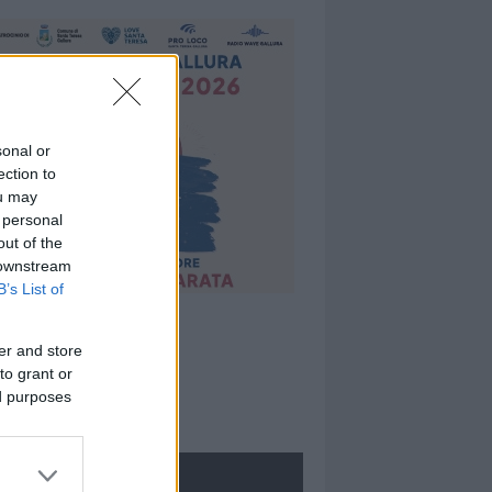
sonal or
ection to
ou may
 personal
out of the
 downstream
B’s List of
er and store
to grant or
ed purposes
ROLOGIE