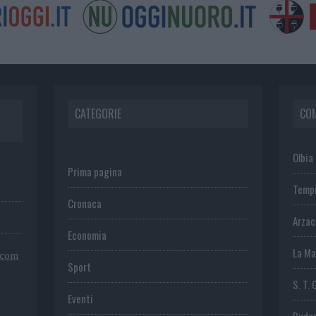
CATEGORIE
CO
Olbia
Prima pagina
Temp
Cronaca
Arza
Economia
La Ma
.com
Sport
S. T. 
Eventi