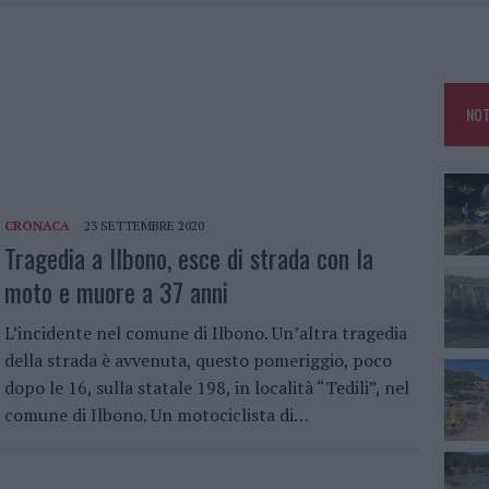
IAMME A LA MADDALENA, INCENDIO A MONTI D’À RENA
KEND A OLBIA E IN GALLURA
 BELLA ANCHE DAL VIVO: UN AMICO VIP SVELA COME FA
NOT
 A FUOCO DUE FURGONI
CRONACA
23 SETTEMBRE 2020
Tragedia a Ilbono, esce di strada con la
moto e muore a 37 anni
L’incidente nel comune di Ilbono. Un’altra tragedia
della strada è avvenuta, questo pomeriggio, poco
dopo le 16, sulla statale 198, in località “Tedili”, nel
comune di Ilbono. Un motociclista di…