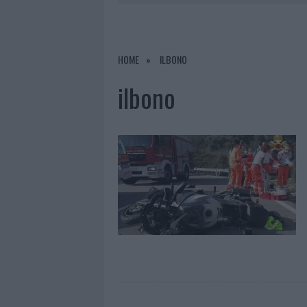
8 AGOSTO 2026
|
RISTORANTE DISTRUTTO DALLE F
7 AGOSTO 2026
|
LE PREVISIONI METEO PER IL WEE
7 AGOSTO 2026
|
MICHELLE HUNZIKER IN GALLURA,
HOME
ILBONO
8 AGOSTO 2026
|
INCENDIO NELLA NOTTE A OLBIA,
ilbono