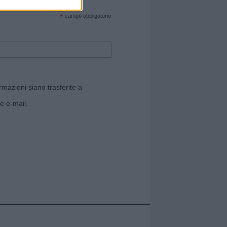
cate sul sito web!
*
campo obbligatorio
rmazioni siano trasferite a
e e-mail.