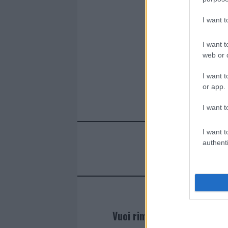
I want 
I want t
web or d
I want t
or app.
I want t
I want t
authenti
Vuoi rimanere sempre agg