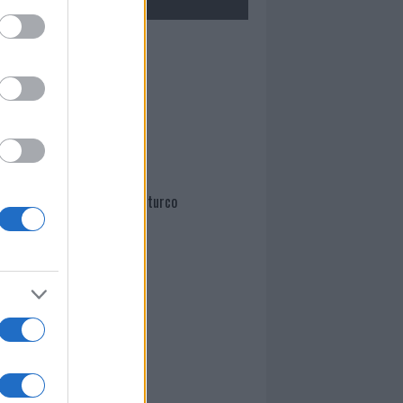
Mario Malu
Paolo Pinna
Martina Agostina Diturco
I nostri cari
I nostri cari