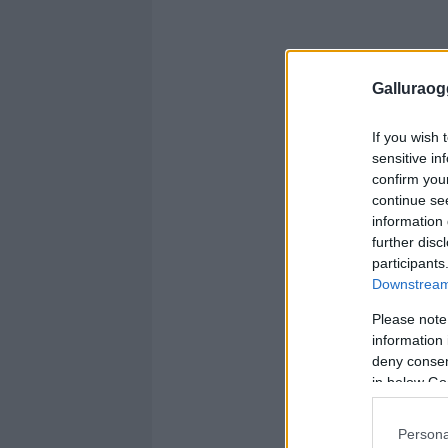
Galluraogg
If you wish 
sensitive in
confirm you
continue se
information 
further disc
participants
Downstream 
Please note
information 
deny consent
in below Go
Persona