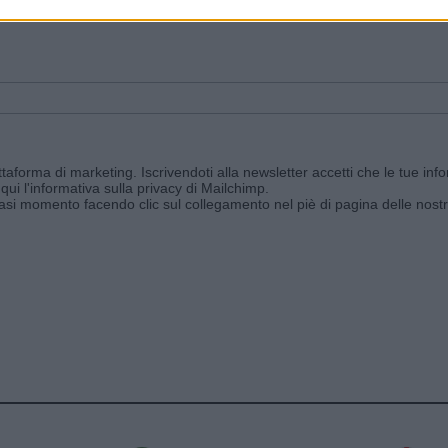
ggi e ricevi le nostre email periodiche contenenti le ultime notizie pubbli
aforma di marketing. Iscrivendoti alla newsletter accetti che le tue info
qui l'informativa sulla privacy di Mailchimp
.
siasi momento facendo clic sul collegamento nel piè di pagina delle nostr