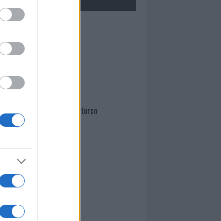
Mario Malu
Paolo Pinna
Martina Agostina Diturco
I nostri cari
I nostri cari