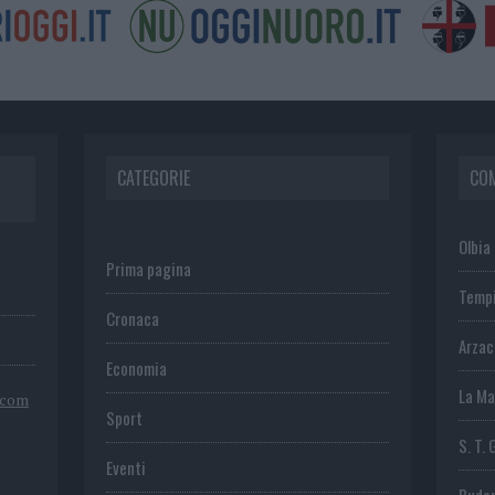
CATEGORIE
CO
Olbia
Prima pagina
Temp
Cronaca
Arza
Economia
La Ma
.com
Sport
S. T. 
Eventi