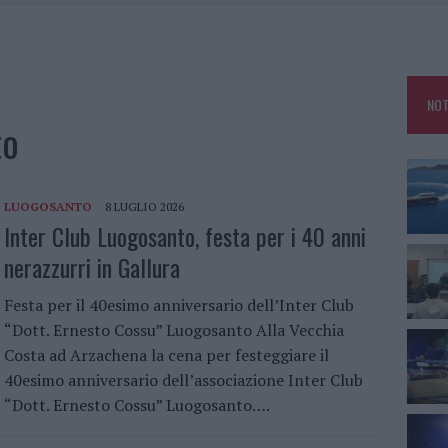
25, PAURA TRA OLBIA E ARZACHENA
NCIALE AD ARZACHENA, UN FERITO
CON AVIS OLBIA AL DELTA CENTER
NOT
A SMERALDA, 20 ARRESTI E 135 DENUNCE
to
LUOGOSANTO
8 LUGLIO 2026
Inter Club Luogosanto, festa per i 40 anni
nerazzurri in Gallura
Festa per il 40esimo anniversario dell’Inter Club
“Dott. Ernesto Cossu” Luogosanto Alla Vecchia
Costa ad Arzachena la cena per festeggiare il
40esimo anniversario dell’associazione Inter Club
“Dott. Ernesto Cossu” Luogosanto….