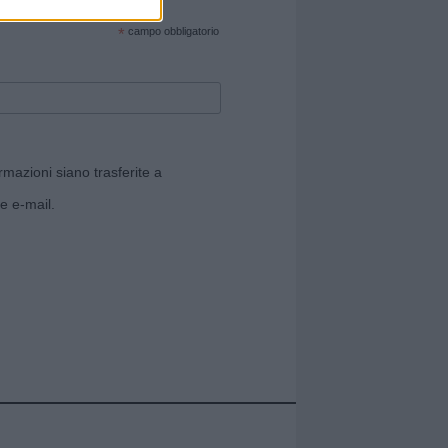
cate sul sito web!
*
campo obbligatorio
rmazioni siano trasferite a
e e-mail.