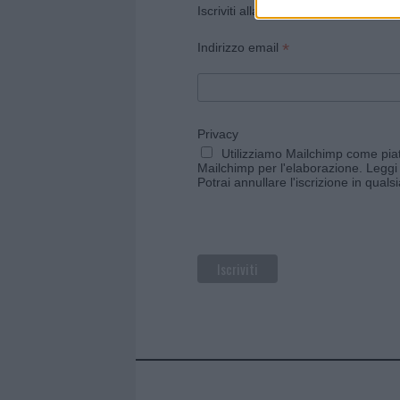
Iscriviti alla newsletter di Gallura O
*
Indirizzo email
Privacy
Utilizziamo Mailchimp come piatt
Mailchimp per l'elaborazione.
Leggi 
Potrai annullare l'iscrizione in qual