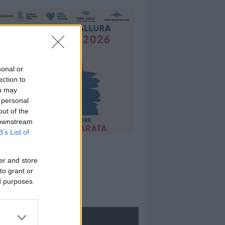
sonal or
ection to
ou may
 personal
out of the
 downstream
B’s List of
er and store
to grant or
ed purposes
ROLOGIE