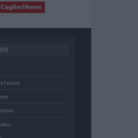
MUNI
io Pausania
chena
ddalena
Gallura