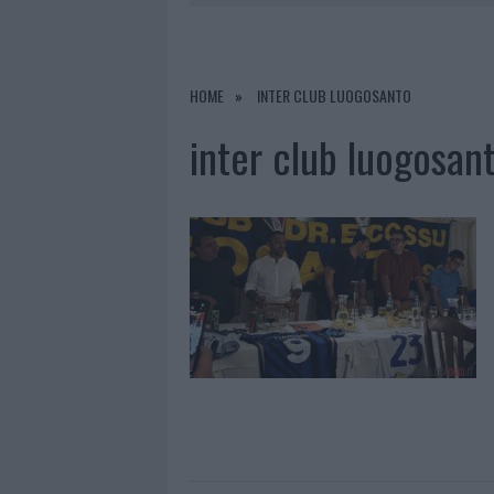
9 AGOSTO 2026
|
INCIDENTE SULLA PROVINCIALE 1
9 AGOSTO 2026
|
INCIDENTE SULLA STRADA PROVI
8 AGOSTO 2026
|
SANGUE, MUSICA E SOLIDARIETÀ 
HOME
INTER CLUB LUOGOSANTO
9 AGOSTO 2026
|
CONTROLLI RAFFORZATI IN COST
inter club luogosan