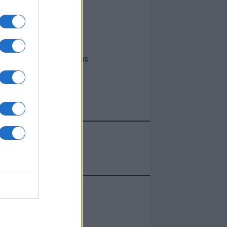
I nostri cari
Giovannimaria Cabras