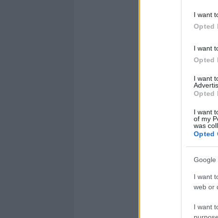
I want t
Opted 
I want t
Opted 
I want 
Advertis
Opted 
I want t
of my P
was col
Opted 
Google 
I want t
web or d
I want t
purpose