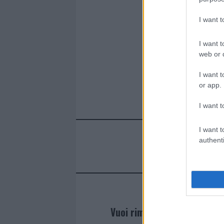
I want 
I want t
web or d
I want t
or app.
I want t
I want t
authenti
Vuoi rimanere sempre agg