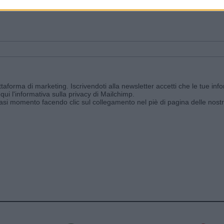
ggi e ricevi le nostre email periodiche contenenti le ultime notizie pubbli
aforma di marketing. Iscrivendoti alla newsletter accetti che le tue info
qui l'informativa sulla privacy di Mailchimp
.
siasi momento facendo clic sul collegamento nel piè di pagina delle nostr