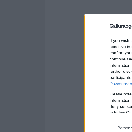
Galluraogg
If you wish 
sensitive in
confirm you
continue se
information 
further disc
participants
Downstream 
Please note
information 
deny consent
in below Go
Persona