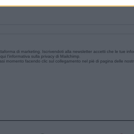
ggi e ricevi le nostre email periodiche contenenti le ultime notizie pubbli
aforma di marketing. Iscrivendoti alla newsletter accetti che le tue info
qui l'informativa sulla privacy di Mailchimp
.
siasi momento facendo clic sul collegamento nel piè di pagina delle nostr