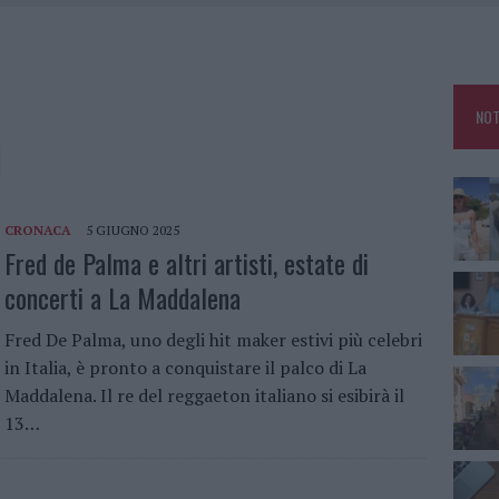
RO SPACCIO E DEGRADO: ESPLODE LA PROTESTA
SCEGLIERE LA SOLUZIONE IDEALE PER LA CASA E L’UFFICIO
GO DOLORE: STORIA E RINASCITA DELLA STRADA CHE SEGNÒ LA GALLURA
NOT
 BELLA ANCHE DAL VIVO: UN AMICO VIP SVELA COME FA
i
CRONACA
5 GIUGNO 2025
Fred de Palma e altri artisti, estate di
concerti a La Maddalena
Fred De Palma, uno degli hit maker estivi più celebri
in Italia, è pronto a conquistare il palco di La
Maddalena. Il re del reggaeton italiano si esibirà il
13…