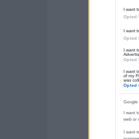
I want t
Opted 
I want t
Opted 
I want 
Advertis
Opted 
I want t
of my P
was col
Opted 
Google 
I want t
web or d
I want t
purpose