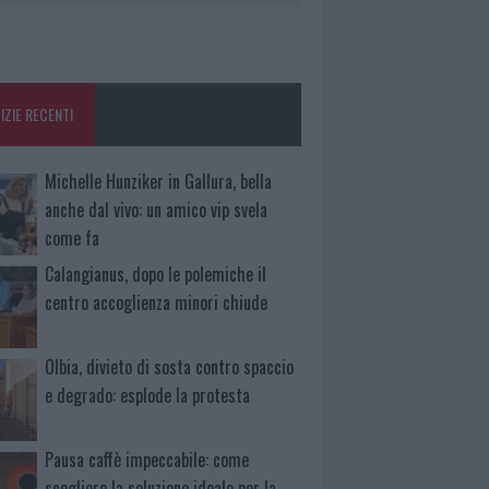
IZIE RECENTI
Michelle Hunziker in Gallura, bella
anche dal vivo: un amico vip svela
come fa
Calangianus, dopo le polemiche il
centro accoglienza minori chiude
Olbia, divieto di sosta contro spaccio
e degrado: esplode la protesta
Pausa caffè impeccabile: come
scegliere la soluzione ideale per la