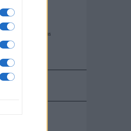
I nostri cari
Giovannimaria Cabras