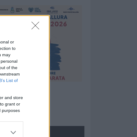
sonal or
ection to
ou may
 personal
out of the
 downstream
B’s List of
er and store
to grant or
ed purposes
ROLOGIE