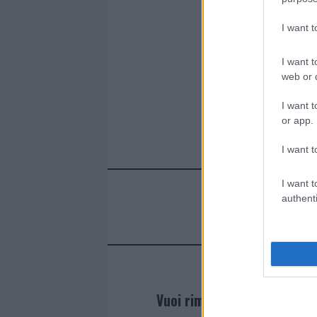
I want 
I want t
web or d
I want t
or app.
I want t
I want t
authenti
Vuoi rimanere sempre agg