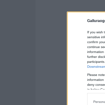
Galluraogg
If you wish 
sensitive in
confirm you
continue se
information 
further disc
participants
Downstream 
Please note
information 
deny consent
in below Go
Persona