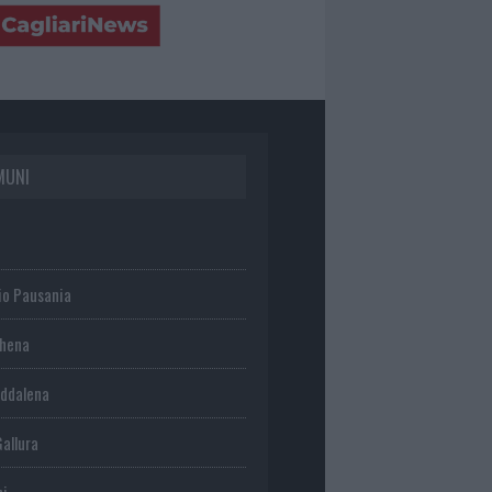
MUNI
io Pausania
chena
ddalena
Gallura