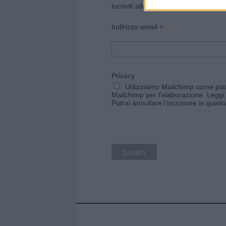
Iscriviti alla newsletter di Gallura O
*
Indirizzo email
Privacy
Utilizziamo Mailchimp come piatt
Mailchimp per l'elaborazione.
Leggi 
Potrai annullare l'iscrizione in qual