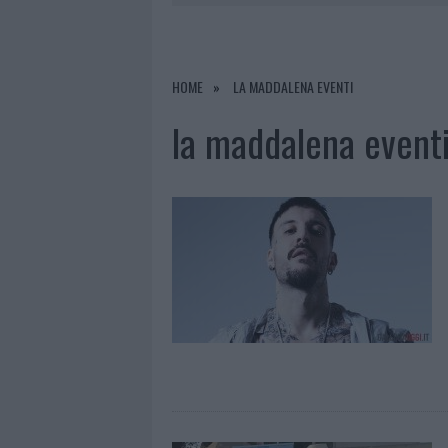
7 AGOSTO 2026
|
OLBIA, DIVIETO DI SOSTA CONT
7 AGOSTO 2026
|
PAUSA CAFFÈ IMPECCABILE: COME 
7 AGOSTO 2026
|
MONTE PINO, LA FINE DI UN LUN
HOME
LA MADDALENA EVENTI
7 AGOSTO 2026
|
MICHELLE HUNZIKER IN GALLURA,
la maddalena event