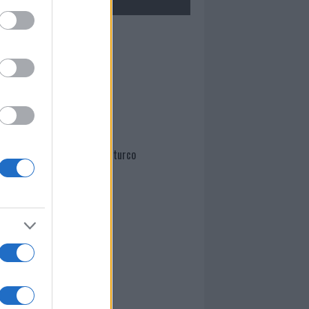
Mario Malu
Paolo Pinna
Martina Agostina Diturco
I nostri cari
I nostri cari