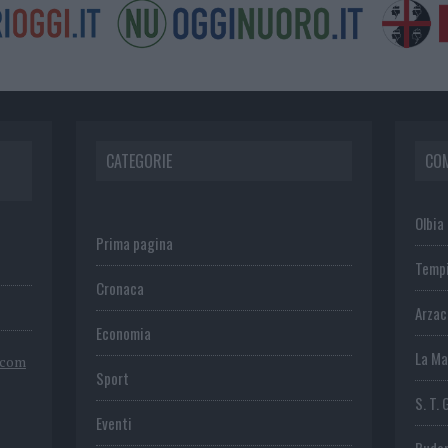
CATEGORIE
CO
Olbia
Prima pagina
Temp
Cronaca
Arza
Economia
La Ma
.com
Sport
S. T. 
Eventi