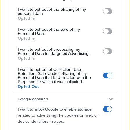
services and may gather and store information including but
Giovannimaria Cabras
not limited to your visit or usage behaviour. You may click to
I want to opt-out of the Sharing of my
personal data.
grant or deny consent to Google and its third-party tags to
Opted In
use your data for below specified purposes in below Google
consent section.
I want to opt-out of the Sale of my
Personal Data.
Opted In
I want to opt-out of processing my
Personal Data for Targeted Advertising.
Invia un Comunicato Stampa
|
Pubblicità
|
Segnala
Opted In
I want to opt-out of Collection, Use,
Retention, Sale, and/or Sharing of my
Personal Data that Is Unrelated with the
Purposes for which it was collected.
Opted Out
Vuoi rimanere sempre aggiornato?
Google consents
Iscriviti alla newsletter di Gallura Oggi e ricevi le nostre
I want to allow Google to enable storage
email periodiche contenenti le ultime notizie pubblicate
related to advertising like cookies on web or
sul sito web!
device identifiers in apps.
*
campo obbligatorio
*
Indirizzo email