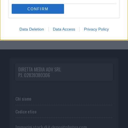
CONFIRM
Data Deletion
Data Access
Privacy Policy
DIRETTA MEDIA ADV SRL
P.I. 02839380306
Chi siamo
Codice etico
Immagini stock di
it.depositphotos.com