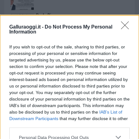
Paolo Pinna
Galluraoggi.it -
Do Not Process My Personal
Information
Martina Agostina Diturco
If you wish to opt-out of the sale, sharing to third parties, or
processing of your personal or sensitive information for
targeted advertising by us, please use the below opt-out
section to confirm your selection. Please note that after your
I nostri cari
opt-out request is processed you may continue seeing
interest-based ads based on personal information utilized by
us or personal information disclosed to third parties prior to
your opt-out. You may separately opt-out of the further
I nostri cari
disclosure of your personal information by third parties on the
IAB’s list of downstream participants. This information may
also be disclosed by us to third parties on the
IAB’s List of
Downstream Participants
that may further disclose it to other
I nostri cari
third parties.
Please note that this website/app uses one or more Google
Personal Data Processing Opt Outs