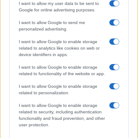
I want to allow my user data to be sent to
Google for online advertising purposes.
I want to allow Google to send me
Privacy
personalized advertising.
Utilizziamo Mailchimp come piattaforma di
marketing. Iscrivendoti alla newsletter accetti che le
tue informazioni siano trasferite a Mailchimp per
I want to allow Google to enable storage
l'elaborazione.
Leggi qui l'informativa sulla privacy
related to analytics like cookies on web or
di Mailchimp
.
device identifiers in apps.
Potrai annullare l'iscrizione in qualsiasi momento
facendo clic sul collegamento nel piè di pagina delle
nostre e-mail.
I want to allow Google to enable storage
related to functionality of the website or app.
I want to allow Google to enable storage
related to personalization.
I want to allow Google to enable storage
related to security, including authentication
functionality and fraud prevention, and other
user protection.