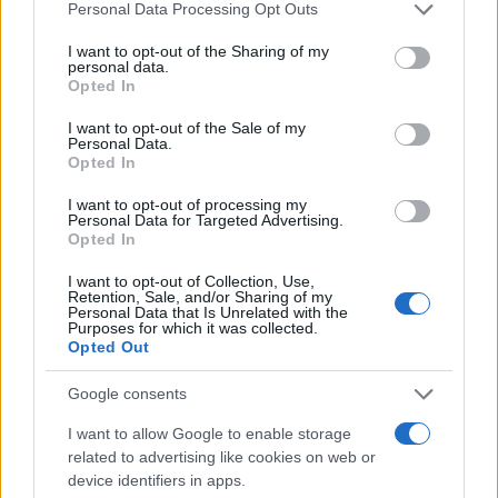
Please note that this website/app uses one or more Google
Personal Data Processing Opt Outs
services and may gather and store information including but
not limited to your visit or usage behaviour. You may click to
I want to opt-out of the Sharing of my
personal data.
grant or deny consent to Google and its third-party tags to
Ricevi le nostre ultime news
Opted In
use your data for below specified purposes in below Google
consent section.
I want to opt-out of the Sale of my
da
Google News
Personal Data.
Opted In
I want to opt-out of processing my
Personal Data for Targeted Advertising.
Condividi l'articolo
Opted In
F
T
Pi
W
S
I want to opt-out of Collection, Use,
Retention, Sale, and/or Sharing of my
a
w
n
h
h
Personal Data that Is Unrelated with the
Purposes for which it was collected.
ce
it
te
at
a
Opted Out
Articolo precedente
b
te
re
s
re
Prossimo articolo
Google consents
o
r
st
A
I want to allow Google to enable storage
o
p
related to advertising like cookies on web or
NOTIZIE RECENTI
k
p
device identifiers in apps.