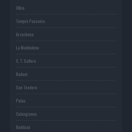
Olbia
Tempio Pausania
Arzachena
La Maddalena
S. T. Gallura
Budoni
San Teodoro
Palau
Calangianus
Buddusò