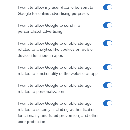
I want to allow my user data to be sent to
Sangue, musica e solidarietà con Avis Olbia al
Google for online advertising purposes.
Delta Center
I want to allow Google to send me
personalized advertising.
Meteo Olbia 9 agosto, temperature in calo
I want to allow Google to enable storage
related to analytics like cookies on web or
device identifiers in apps.
Salmo finisce in ospedale a Catania, ma il tour
va avanti: “Sicilia, ci sono”
I want to allow Google to enable storage
related to functionality of the website or app.
Jovanotti, Gabry Ponte e Alfa: Olbia ombelico del
I want to allow Google to enable storage
mondo per una notte
related to personalization.
I want to allow Google to enable storage
Giorgia Meloni a La Maddalena, la vicesindaco:
related to security, including authentication
“Orgoglio e discrezione per visita privata̶…
functionality and fraud prevention, and other
user protection.