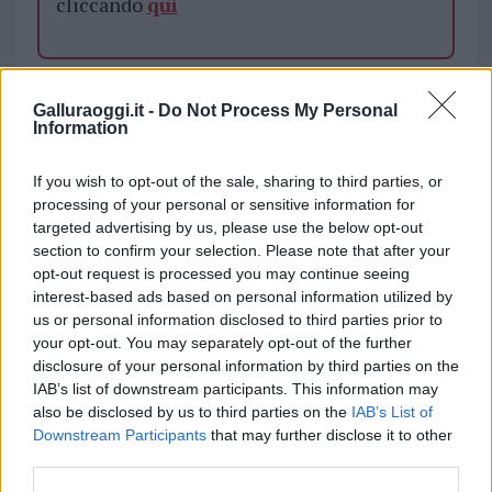
cliccando
qui
TEMI:
Alcolici Minorenni Olbia
Alcolici Olbia
Galluraoggi.it -
Do Not Process My Personal
Carabinieri Olbia
Controlli Carabinieri Olbia
Information
Minorenni Olbia
Multato Bar Olbia
Notizie Olbia
If you wish to opt-out of the sale, sharing to third parties, or
Notizie in tempo reale?
processing of your personal or sensitive information for
Entra nel canale telegram di
targeted advertising by us, please use the below opt-out
GalluraOggi.it
section to confirm your selection. Please note that after your
opt-out request is processed you may continue seeing
interest-based ads based on personal information utilized by
us or personal information disclosed to third parties prior to
your opt-out. You may separately opt-out of the further
Inviaci le tue segnalazioni,
disclosure of your personal information by third parties on the
i tuoi video e le tue foto
IAB’s list of downstream participants. This information may
also be disclosed by us to third parties on the
IAB’s List of
Su WhatsApp al numero +39
Downstream Participants
that may further disclose it to other
345 356 7512
third parties.