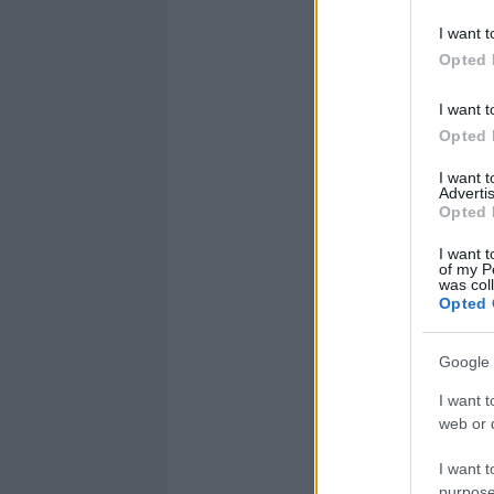
I want t
Opted 
I want t
Opted 
I want 
Advertis
Opted 
I want t
of my P
was col
Opted 
Google 
I want t
web or d
I want t
purpose