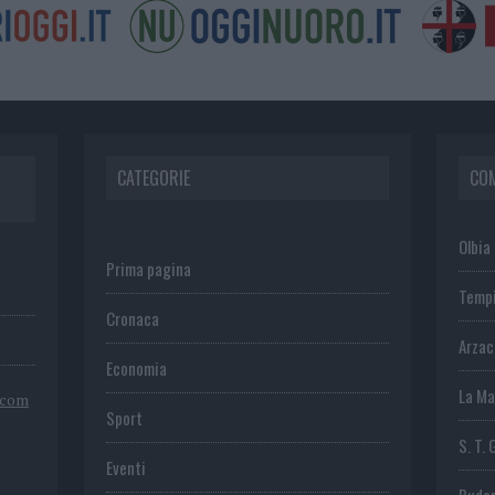
CATEGORIE
CO
Olbia
Prima pagina
Temp
Cronaca
Arza
Economia
La Ma
.com
Sport
S. T. 
Eventi