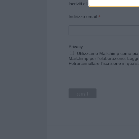
Iscriviti alla newsletter di Gallura O
*
Indirizzo email
Privacy
Utilizziamo Mailchimp come piatt
Mailchimp per l'elaborazione.
Leggi 
Potrai annullare l'iscrizione in qual