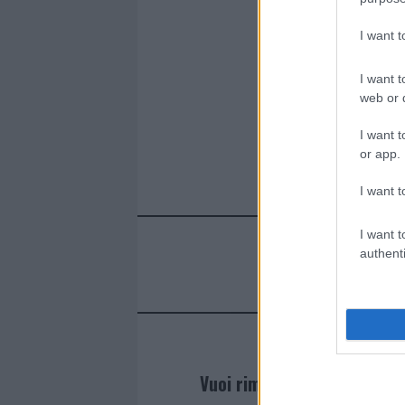
I want 
I want t
web or d
I want t
or app.
I want t
I want t
authenti
Vuoi rimanere sempre agg