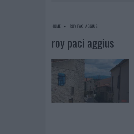
7 AGOSTO 2026
|
CALANGIANUS, DOPO LE POLEMIC
7 AGOSTO 2026
|
OLBIA, DIVIETO DI SOSTA CONT
7 AGOSTO 2026
|
PAUSA CAFFÈ IMPECCABILE: COME 
HOME
ROY PACI AGGIUS
7 AGOSTO 2026
|
LE PREVISIONI METEO PER IL WEE
roy paci aggius