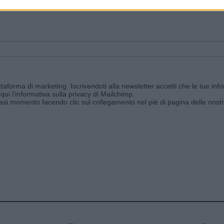
ggi e ricevi le nostre email periodiche contenenti le ultime notizie pubbli
aforma di marketing. Iscrivendoti alla newsletter accetti che le tue info
qui l'informativa sulla privacy di Mailchimp
.
siasi momento facendo clic sul collegamento nel piè di pagina delle nostr