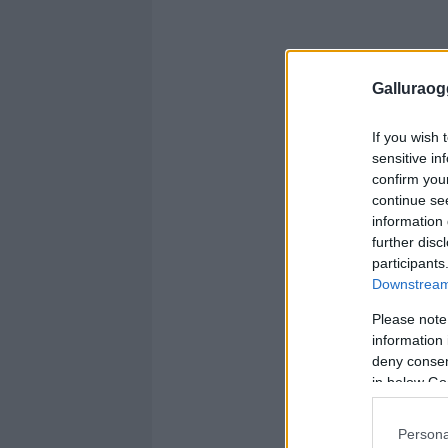
Galluraogg
If you wish 
sensitive in
confirm you
continue se
information 
further disc
participants
Downstream 
Please note
information 
deny consent
in below Go
Persona