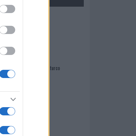
Mario Malu
Paolo Pinna
Martina Agostina Diturco
I nostri cari
I nostri cari