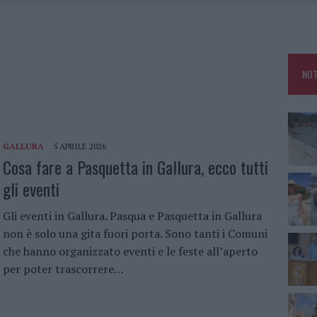
HE IL CENTRO ACCOGLIENZA MINORI CHIUDE
RO SPACCIO E DEGRADO: ESPLODE LA PROTESTA
SCEGLIERE LA SOLUZIONE IDEALE PER LA CASA E L’UFFICIO
NOT
KEND A OLBIA E IN GALLURA
GALLURA
5 APRILE 2026
Cosa fare a Pasquetta in Gallura, ecco tutti
gli eventi
Gli eventi in Gallura. Pasqua e Pasquetta in Gallura
non è solo una gita fuori porta. Sono tanti i Comuni
che hanno organizzato eventi e le feste all’aperto
per poter trascorrere…