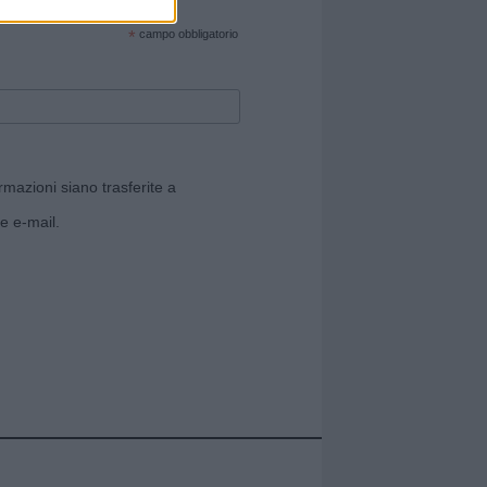
cate sul sito web!
*
campo obbligatorio
rmazioni siano trasferite a
e e-mail.