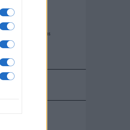
I nostri cari
Giovannimaria Cabras