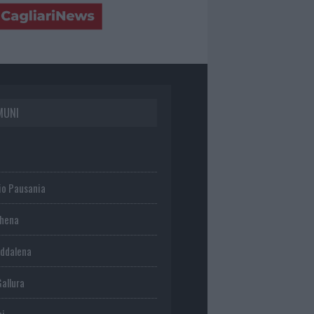
MUNI
io Pausania
chena
ddalena
Gallura