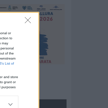
sonal or
ection to
ou may
 personal
out of the
 downstream
B’s List of
er and store
to grant or
ed purposes
ROLOGIE