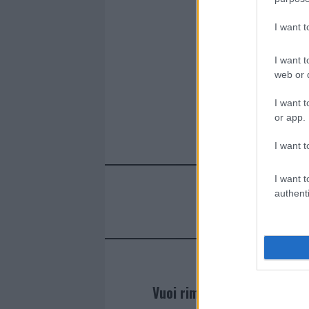
I want 
I want t
web or d
I want t
or app.
I want t
I want t
authenti
Vuoi rimanere sempre agg