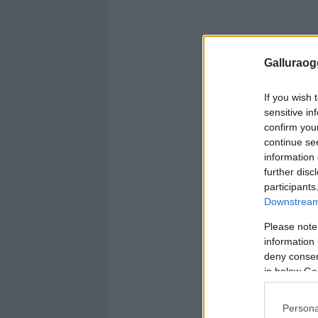
Galluraogg
If you wish 
sensitive in
confirm you
continue se
information 
further disc
participants
Downstream 
Please note
information 
deny consent
in below Go
Persona