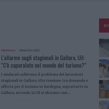
HE IL CENTRO ACCOGLIENZA MINORI CHIUDE
RO SPACCIO E DEGRADO: ESPLODE LA PROTESTA
SCEGLIERE LA SOLUZIONE IDEALE PER LA CASA E L’UFFICIO
NOT
KEND A OLBIA E IN GALLURA
CRONACA
5 MAGGIO 2025
L’allarme sugli stagionali in Gallura, Uil:
“C’è caporalato nel mondo del turismo?”
I sindacati sollevano il problema dei lavoratori
stagionali in Gallura Alta tensione tra domanda e
offerta per il turismo in Sardegna, soprattutto in
Gallura, secondo la Uil si sfiorano casi…