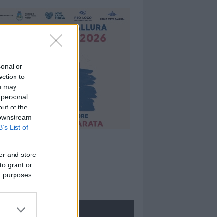
sonal or
ection to
ou may
 personal
out of the
 downstream
B’s List of
er and store
to grant or
ed purposes
ROLOGIE