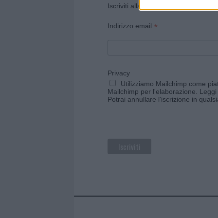
Iscriviti alla newsletter di Gallura O
*
Indirizzo email
Privacy
Utilizziamo Mailchimp come piatt
Mailchimp per l'elaborazione.
Leggi 
Potrai annullare l'iscrizione in qual