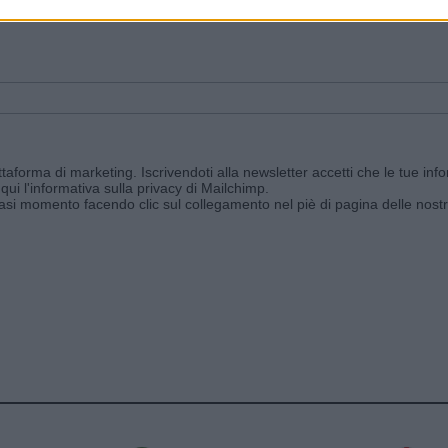
ggi e ricevi le nostre email periodiche contenenti le ultime notizie pubbli
aforma di marketing. Iscrivendoti alla newsletter accetti che le tue info
qui l'informativa sulla privacy di Mailchimp
.
siasi momento facendo clic sul collegamento nel piè di pagina delle nostr