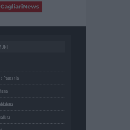
MUNI
io Pausania
chena
ddalena
Gallura