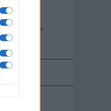
I nostri cari
Giovannimaria Cabras