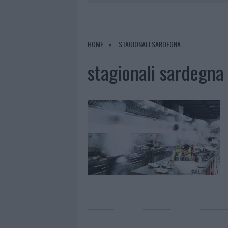
7 AGOSTO 2026
|
CALANGIANUS, DOPO LE POLEMIC
7 AGOSTO 2026
|
OLBIA, DIVIETO DI SOSTA CONT
7 AGOSTO 2026
|
PAUSA CAFFÈ IMPECCABILE: COME 
HOME
STAGIONALI SARDEGNA
7 AGOSTO 2026
|
LE PREVISIONI METEO PER IL WEE
stagionali sardegna