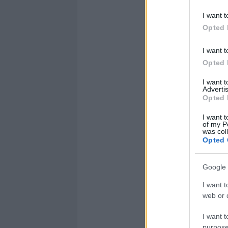
I want t
Opted 
I want t
Opted 
I want 
Advertis
Opted 
I want t
of my P
was col
Opted 
Google 
I want t
web or d
I want t
purpose