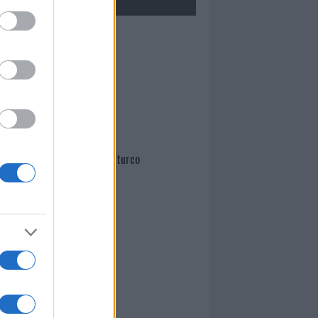
Mario Malu
Paolo Pinna
Martina Agostina Diturco
I nostri cari
I nostri cari