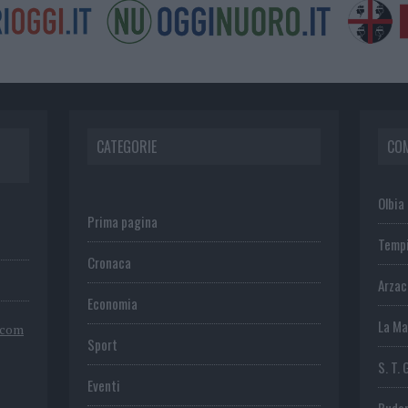
CATEGORIE
CO
Olbia
Prima pagina
Temp
Cronaca
Arza
Economia
La Ma
.com
Sport
S. T. 
Eventi