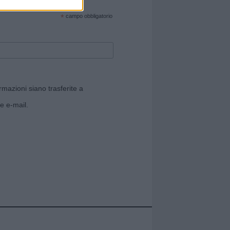
cate sul sito web!
*
campo obbligatorio
rmazioni siano trasferite a
e e-mail.