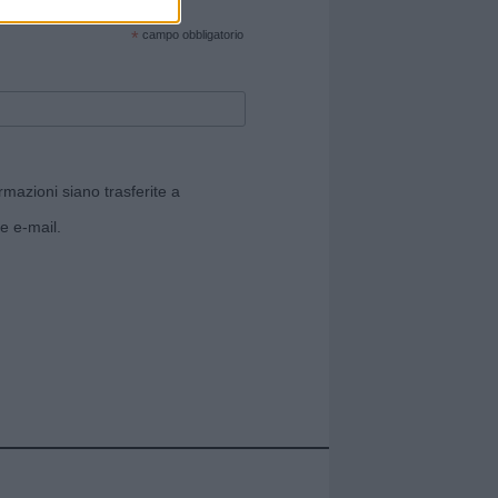
cate sul sito web!
*
campo obbligatorio
rmazioni siano trasferite a
e e-mail.