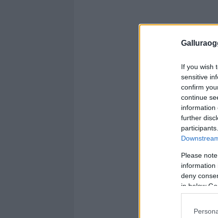
Galluraogg
If you wish 
sensitive in
confirm you
continue se
information 
further disc
participants
Downstream 
Please note
information 
deny consent
in below Go
Persona