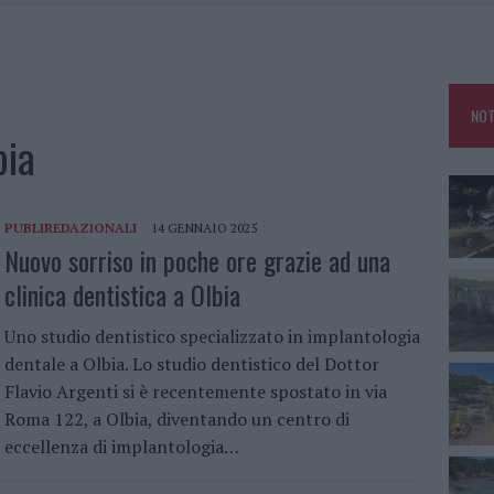
IAMME A LA MADDALENA, INCENDIO A MONTI D’À RENA
KEND A OLBIA E IN GALLURA
 BELLA ANCHE DAL VIVO: UN AMICO VIP SVELA COME FA
NOT
 A FUOCO DUE FURGONI
bia
PUBLIREDAZIONALI
14 GENNAIO 2025
Nuovo sorriso in poche ore grazie ad una
clinica dentistica a Olbia
Uno studio dentistico specializzato in implantologia
dentale a Olbia. Lo studio dentistico del Dottor
Flavio Argenti si è recentemente spostato in via
Roma 122, a Olbia, diventando un centro di
eccellenza di implantologia…