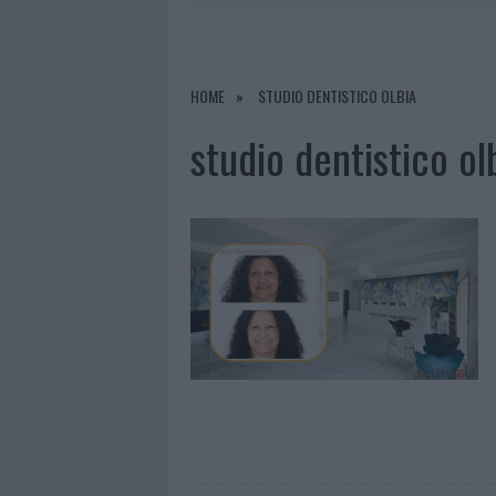
8 AGOSTO 2026
|
RISTORANTE DISTRUTTO DALLE F
7 AGOSTO 2026
|
LE PREVISIONI METEO PER IL WEE
7 AGOSTO 2026
|
MICHELLE HUNZIKER IN GALLURA,
HOME
STUDIO DENTISTICO OLBIA
8 AGOSTO 2026
|
INCENDIO NELLA NOTTE A OLBIA,
studio dentistico ol