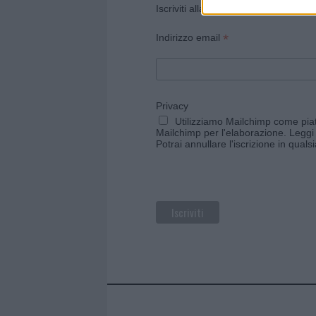
Iscriviti alla newsletter di Gallura O
*
Indirizzo email
Privacy
Utilizziamo Mailchimp come piatt
Mailchimp per l'elaborazione.
Leggi 
Potrai annullare l'iscrizione in qual