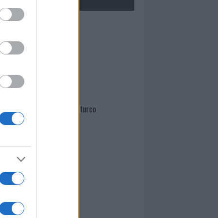
Mario Malu
Paolo Pinna
Martina Agostina Diturco
I nostri cari
I nostri cari