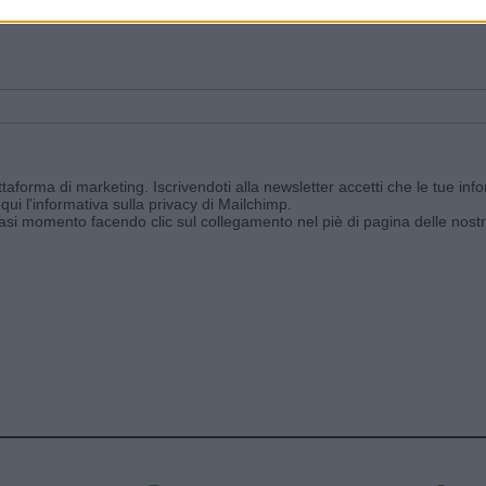
ggi e ricevi le nostre email periodiche contenenti le ultime notizie pubbli
aforma di marketing. Iscrivendoti alla newsletter accetti che le tue info
qui l'informativa sulla privacy di Mailchimp
.
siasi momento facendo clic sul collegamento nel piè di pagina delle nostr