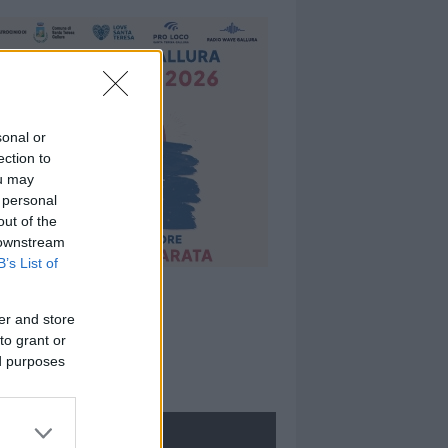
sonal or
ection to
ou may
 personal
out of the
 downstream
B’s List of
er and store
to grant or
ed purposes
ROLOGIE