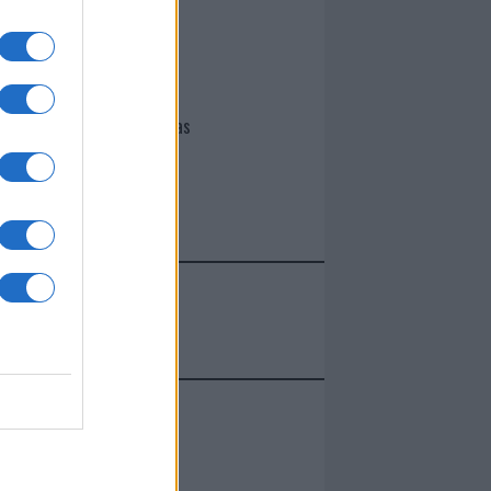
I nostri cari
Giovannimaria Cabras