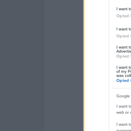
I want t
Opted 
I want t
Opted 
I want 
Advertis
Opted 
I want t
of my P
was col
Opted 
Google 
I want t
web or d
I want t
purpose