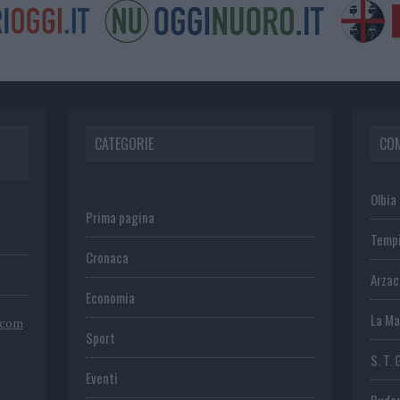
CATEGORIE
CO
Olbia
Prima pagina
Temp
Cronaca
Arza
Economia
La Ma
.com
Sport
S. T. 
Eventi