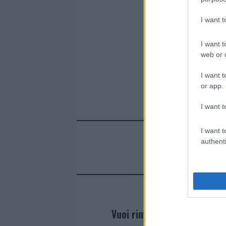
I want 
I want t
web or d
I want t
or app.
I want t
I want t
authenti
Vuoi rimanere sempre agg