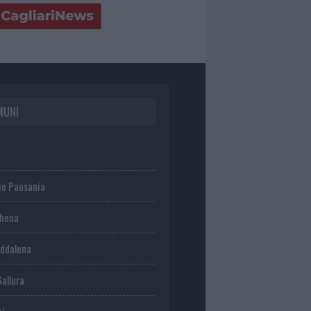
MUNI
io Pausania
chena
ddalena
Gallura