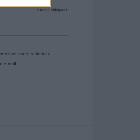
cate sul sito web!
*
campo obbligatorio
rmazioni siano trasferite a
e e-mail.