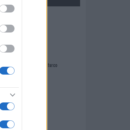
Mario Malu
Paolo Pinna
Martina Agostina Diturco
I nostri cari
I nostri cari