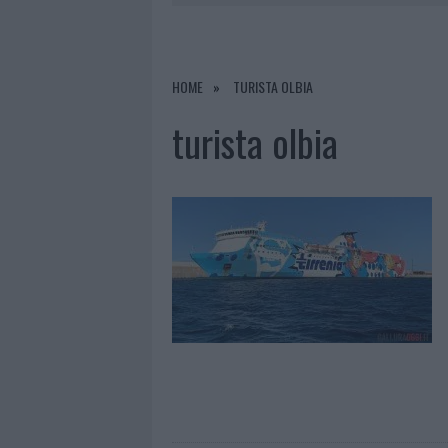
7 AGOSTO 2026
|
MIGLIORI CLINICH
RIFERIMENTO PER I TRATTAMENTI LA
7 AGOSTO 2026
|
NUOVI STALLI RESIDENTI A PALA
HOME
TURISTA OLBIA
7 AGOSTO 2026
|
FILM INTERNAZIONALE, CASTING
turista olbia
7 AGOSTO 2026
|
PORTO ROTONDO OSPITA LA GRAN