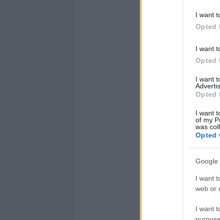
I want t
Opted 
I want t
Opted 
I want 
Advertis
Opted 
I want t
of my P
was col
Opted 
Google 
I want t
web or d
I want t
purpose