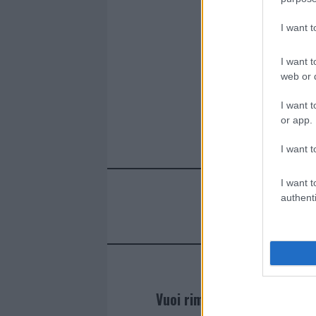
I want 
I want t
web or d
I want t
or app.
I want t
I want t
authenti
Vuoi rimanere sempre agg