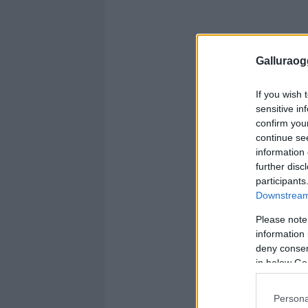
Galluraogg
If you wish 
sensitive in
confirm you
continue se
information 
further disc
participants
Downstream 
Please note
information 
deny consent
in below Go
Persona