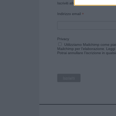
Iscriviti alla newsletter di Gallura O
*
Indirizzo email
Privacy
Utilizziamo Mailchimp come piatt
Mailchimp per l'elaborazione.
Leggi 
Potrai annullare l'iscrizione in qual