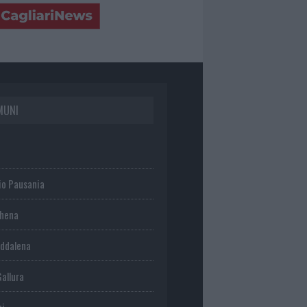
MUNI
io Pausania
chena
ddalena
Gallura