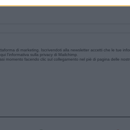
ggi e ricevi le nostre email periodiche contenenti le ultime notizie pubbli
aforma di marketing. Iscrivendoti alla newsletter accetti che le tue info
qui l'informativa sulla privacy di Mailchimp
.
siasi momento facendo clic sul collegamento nel piè di pagina delle nostr