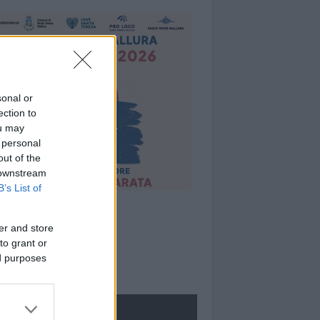
sonal or
ection to
ou may
 personal
out of the
 downstream
B’s List of
er and store
to grant or
ed purposes
ROLOGIE