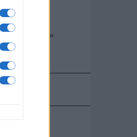
I nostri cari
Giovannimaria Cabras