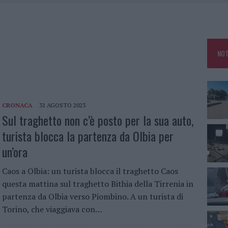
E DI ESTETICA MEDICALE AVANZATA IN EUROPA: CLASSIFICA DEI 5 CENTRI DI
SER NON INVASIVI
U, IL COMUNE COMPLETA L’ITER
NOT
 PER COMPARSE IN COSTA SMERALDA
DE SFIDA DELLA VELA NELL’ESTATE 2026
CRONACA
31 AGOSTO 2023
Sul traghetto non c’è posto per la sua auto,
turista blocca la partenza da Olbia per
un’ora
Caos a Olbia: un turista blocca il traghetto Caos
questa mattina sul traghetto Bithia della Tirrenia in
partenza da Olbia verso Piombino. A un turista di
Torino, che viaggiava con…