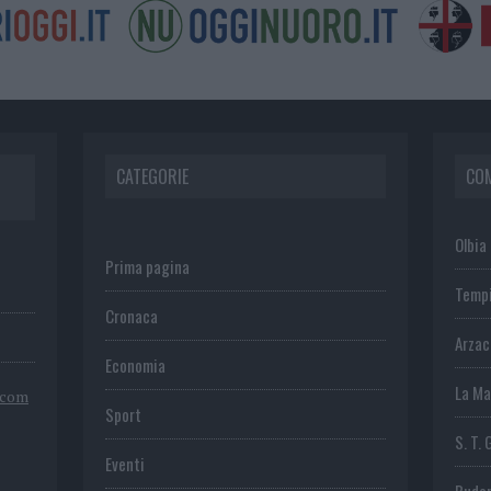
CATEGORIE
CO
Olbia
Prima pagina
Temp
Cronaca
Arza
Economia
La Ma
.com
Sport
S. T. 
Eventi