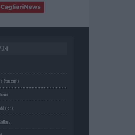
MUNI
io Pausania
chena
ddalena
Gallura