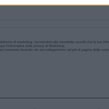
ggi e ricevi le nostre email periodiche contenenti le ultime notizie pubbli
aforma di marketing. Iscrivendoti alla newsletter accetti che le tue info
qui l'informativa sulla privacy di Mailchimp
.
siasi momento facendo clic sul collegamento nel piè di pagina delle nostr