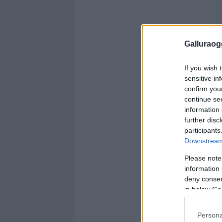
Galluraogg
If you wish 
sensitive in
confirm you
continue se
information 
further disc
participants
Downstream 
Please note
information 
deny consent
in below Go
Persona