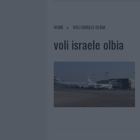
9 AGOSTO 2026
|
INCIDENTE SULLA PROVINCIALE 1
9 AGOSTO 2026
|
INCIDENTE SULLA STRADA PROVI
8 AGOSTO 2026
|
SANGUE, MUSICA E SOLIDARIETÀ 
HOME
VOLI ISRAELE OLBIA
9 AGOSTO 2026
|
CONTROLLI RAFFORZATI IN COST
voli israele olbia