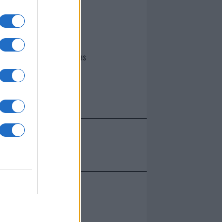
I nostri cari
Giovannimaria Cabras