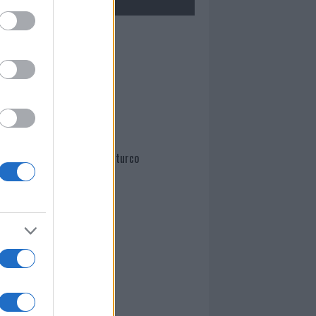
Mario Malu
Paolo Pinna
Martina Agostina Diturco
I nostri cari
I nostri cari