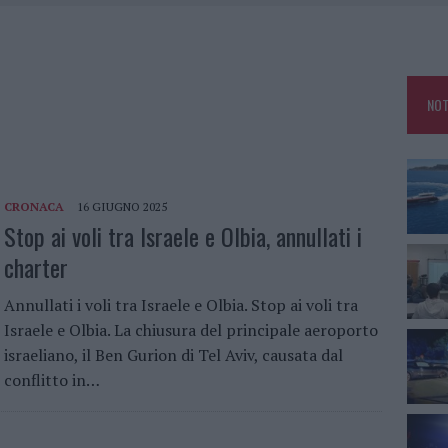
25, PAURA TRA OLBIA E ARZACHENA
NCIALE AD ARZACHENA, UN FERITO
CON AVIS OLBIA AL DELTA CENTER
NOT
A SMERALDA, 20 ARRESTI E 135 DENUNCE
CRONACA
16 GIUGNO 2025
Stop ai voli tra Israele e Olbia, annullati i
charter
Annullati i voli tra Israele e Olbia. Stop ai voli tra
Israele e Olbia. La chiusura del principale aeroporto
israeliano, il Ben Gurion di Tel Aviv, causata dal
conflitto in…