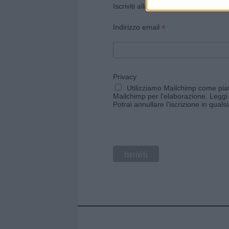
Iscriviti alla newsletter di Gallura O
*
Indirizzo email
Privacy
Utilizziamo Mailchimp come piatt
Mailchimp per l'elaborazione.
Leggi 
Potrai annullare l'iscrizione in qual