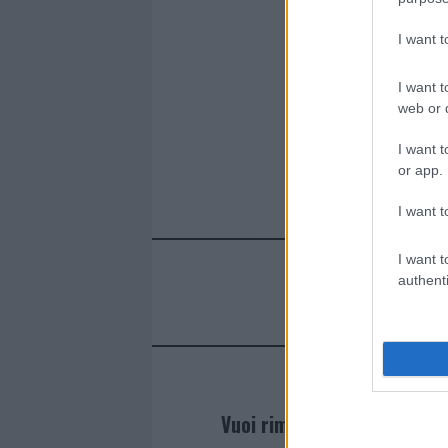
I want 
I want t
web or d
I want t
or app.
I want t
I want t
authenti
Vuoi rimanere sempre agg