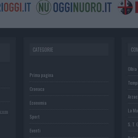
CATEGORIE
CO
Olbia
Prima pagina
Temp
Cronaca
Arza
Economia
La Ma
.com
Sport
S. T. 
Eventi