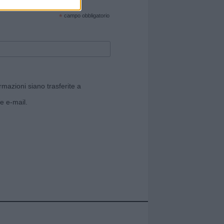
cate sul sito web!
*
campo obbligatorio
rmazioni siano trasferite a
e e-mail.