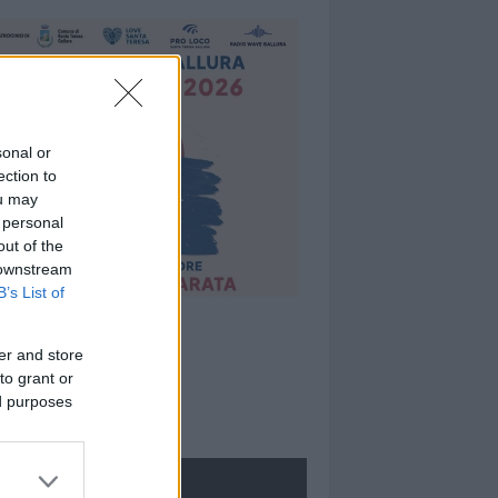
sonal or
ection to
ou may
 personal
out of the
 downstream
B’s List of
er and store
to grant or
ed purposes
ROLOGIE