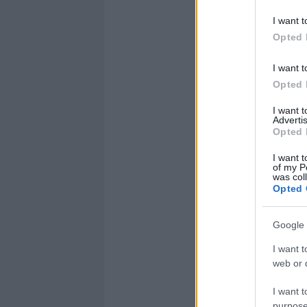
I want t
Opted 
I want t
Opted 
I want 
Advertis
Opted 
I want t
of my P
was col
Opted 
Google 
I want t
web or d
I want t
purpose