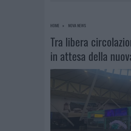
7 AGOSTO 2026
|
CALANGIANUS, DOPO LE POLEMIC
7 AGOSTO 2026
|
OLBIA, DIVIETO DI SOSTA CONT
7 AGOSTO 2026
|
PAUSA CAFFÈ IMPECCABILE: COME 
HOME
NOVA NEWS
7 AGOSTO 2026
|
LE PREVISIONI METEO PER IL WEE
Tra libera circolazi
in attesa della nuo