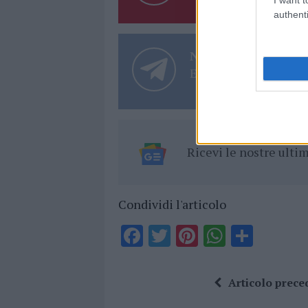
authenti
Notizie in tempo r
Entra nel canale tele
Ricevi le nostre ult
Condividi l'articolo
F
T
Pi
W
S
a
w
n
h
h
ce
it
te
at
a
Articolo prece
b
te
re
s
re