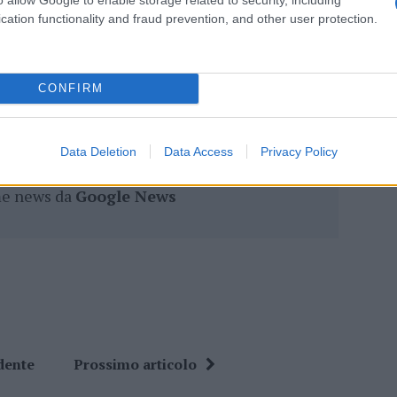
cation functionality and fraud prevention, and other user protection.
eale?
CONFIRM
gram di GalluraOggi.it
Data Deletion
Data Access
Privacy Policy
ime news da
Google News
dente
Prossimo articolo