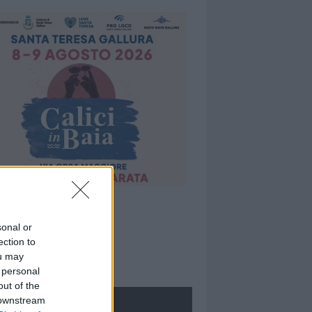
sonal or
ection to
ou may
 personal
out of the
 downstream
ROLOGIE