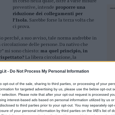
in corso nella quale, oltre a varie misure
preventive, intende
proporre una
riduzione dei collegamenti per
l’Isola.
Sarebbe forse la terza volta che
ci prova.
io perché, a suo avviso, tale norma andrebbe in
ra circolazione delle persone. Da nativo che
te” mi sono chiesto:
ma quel principio, in
rispettato?
La libera circolazione, la
amente garantite ogni giorno dell’anno?
i.it -
Do Not Process My Personal Information
sto d’Italia non è mai semplice
. Quello che
n si tratta di tempistiche. Se vivessi a sud e
to opt-out of the sale, sharing to third parties, or processing of your per
 momento che, per raggiungere la città, mi
formation for targeted advertising by us, please use the below opt-out s
iasi ora. Dalla Sardegna, invece, è tutta
r selection. Please note that after your opt-out request is processed y
 che non hanno mai orari fissi, quelli che invece
eing interest-based ads based on personal information utilized by us or
disclosed to third parties prior to your opt-out. You may separately opt-
anificare sul lungo periodo.
Nemmeno i
losure of your personal information by third parties on the IAB’s list of
NEC
tessi, perché variano a seconda della