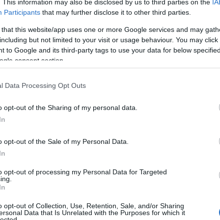
. This information may also be disclosed by us to third parties on the
IA
una nave o un aereo non sono alberghi, sono
Participants
that may further disclose it to other third parties.
enalizzante,
perché dilata i trasferimenti,
 that this website/app uses one or more Google services and may gath
 una riunione a Milano in giornata senza
including but not limited to your visit or usage behaviour. You may click 
 to Google and its third-party tags to use your data for below specifi
ogle consent section.
are la mano ed esporre il mio punto di vista
lla Sardegna in questo caso.
È un’isola e una
l Data Processing Opt Outs
 abbia più cognizione delle sue esigenze e
, per l’appunto, in autonomia.
o opt-out of the Sharing of my personal data.
velleità di chiusura, anzi.
In
o a Verona ed essere a casa per lo spuntino.
o opt-out of the Sale of my Personal Data.
à passata (speriamo che succeda domani),
In
 garantire la libera circolazione delle
to opt-out of processing my Personal Data for Targeted
Questa volta per davvero. Magari con
una
ing.
(come i treni), la possibilità di sottoscrivere
In
nte una maggiore rapidità. Perché tutti noi
o opt-out of Collection, Use, Retention, Sale, and/or Sharing
. Ma non per forza in questo periodo.
ersonal Data that Is Unrelated with the Purposes for which it
lected.