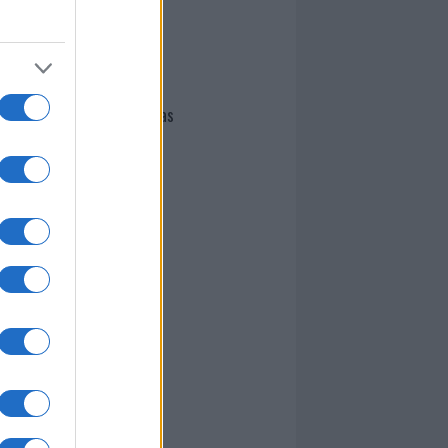
I nostri cari
Giovannimaria Cabras