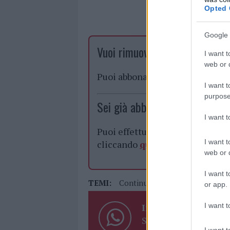
Opted 
Google 
Vuoi rimuovere le pubblicità n
I want t
web or d
Puoi abbonarti a
soli € 1,10 al
I want t
purpose
Sei già abbonato?
I want 
Puoi effettuare l'accesso andan
I want t
cliccando
qui
web or d
I want t
TEMI:
Continuità Territoriale Sardeg
or app.
I want t
Inviaci le tue segna
Su WhatsApp al nume
I want t