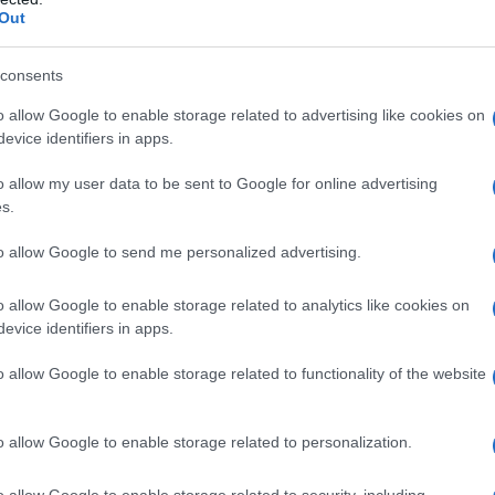
Out
consents
azionali?
o allow Google to enable storage related to advertising like cookies on
evice identifiers in apps.
 mese
cliccando
qui
o allow my user data to be sent to Google for online advertising
s.
to allow Google to send me personalized advertising.
do nella sezione
Login
dal menù del sito o
o allow Google to enable storage related to analytics like cookies on
evice identifiers in apps.
o allow Google to enable storage related to functionality of the website
na
Voli Sardegna
o allow Google to enable storage related to personalization.
lazioni, i tuoi video e le tue foto
ro +39 345 356 7512
o allow Google to enable storage related to security, including