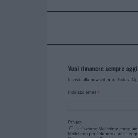
o
r
st
A
o
p
k
p
Vuoi rimanere sempre agg
Iscriviti alla newsletter di Gallura O
*
Indirizzo email
Privacy
Utilizziamo Mailchimp come piatt
Mailchimp per l'elaborazione.
Leggi 