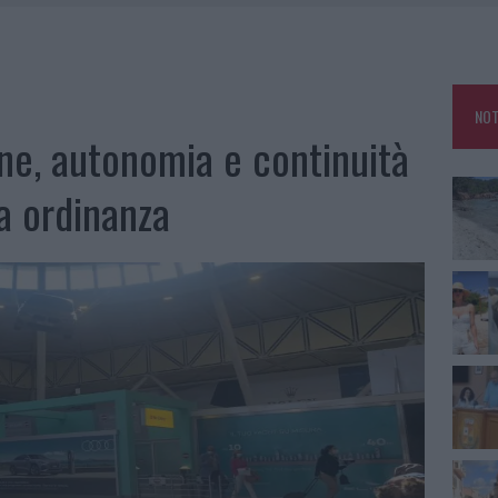
HE IL CENTRO ACCOGLIENZA MINORI CHIUDE
RO SPACCIO E DEGRADO: ESPLODE LA PROTESTA
SCEGLIERE LA SOLUZIONE IDEALE PER LA CASA E L’UFFICIO
NOT
KEND A OLBIA E IN GALLURA
one, autonomia e continuità
va ordinanza