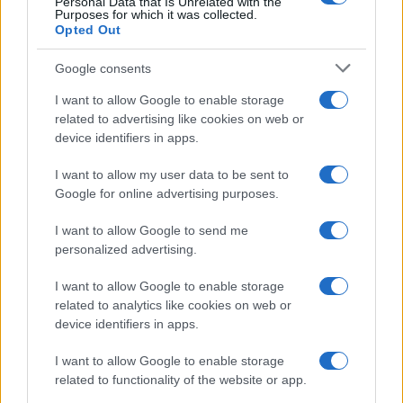
Personal Data that Is Unrelated with the
da
Google News
Purposes for which it was collected.
Opted Out
Google consents
Condividi l'articolo
I want to allow Google to enable storage
F
T
Pi
W
S
related to advertising like cookies on web or
device identifiers in apps.
a
w
n
h
h
ce
it
te
at
a
I want to allow my user data to be sent to
Articolo precedente
Google for online advertising purposes.
b
te
re
s
re
Prossimo articolo
o
r
st
A
I want to allow Google to send me
personalized advertising.
o
p
NOTIZIE RECENTI
k
p
I want to allow Google to enable storage
related to analytics like cookies on web or
device identifiers in apps.
Ristorante distrutto dalle fiamme a La
Maddalena, incendio a Monti d’à rena
I want to allow Google to enable storage
related to functionality of the website or app.