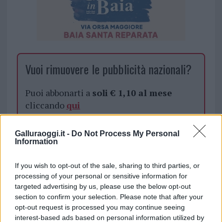
Vuoi rimuovere le pubblicità nazionali?
Puoi abbonarti a
soli € 1,10 al mese
cliccando
qui
Sei già abbonato?
Galluraoggi.it -
Do Not Process My Personal
Information
Puoi effettuare l'accesso andando nella
If you wish to opt-out of the sale, sharing to third parties, or
sezione
Login
dal menù del sito o
processing of your personal or sensitive information for
cliccando
qui
targeted advertising by us, please use the below opt-out
section to confirm your selection. Please note that after your
opt-out request is processed you may continue seeing
interest-based ads based on personal information utilized by
TEMI:
Giovanna Maria Deiana
Lutto Olbia