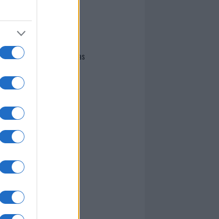
I nostri cari
Giovannimaria Cabras