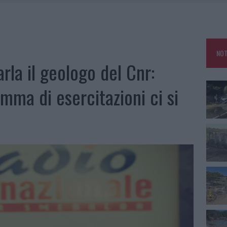
IAMME A LA MADDALENA, INCENDIO A MONTI D’À RENA
KEND A OLBIA E IN GALLURA
 BELLA ANCHE DAL VIVO: UN AMICO VIP SVELA COME FA
NOT
 A FUOCO DUE FURGONI
arla il geologo del Cnr:
mma di esercitazioni ci si