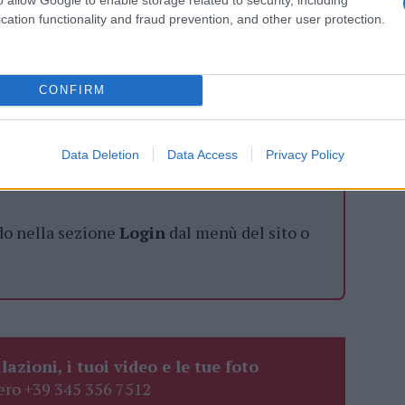
cation functionality and fraud prevention, and other user protection.
azionali?
CONFIRM
 mese
cliccando
qui
Data Deletion
Data Access
Privacy Policy
do nella sezione
Login
dal menù del sito o
lazioni, i tuoi video e le tue foto
ro +39 345 356 7512