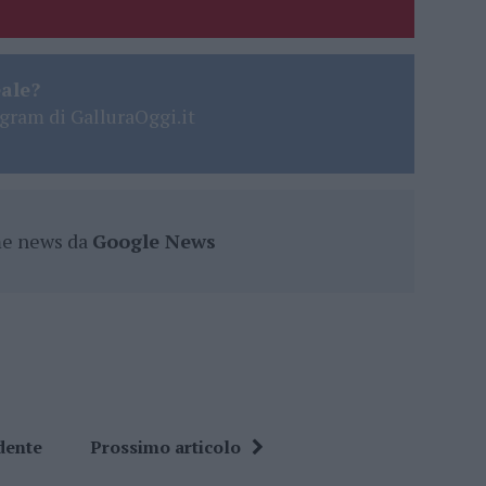
eale?
gram di GalluraOggi.it
ime news da
Google News
dente
Prossimo articolo