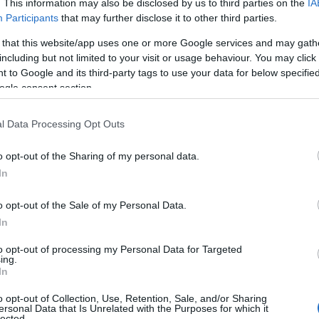
iaro. L’unico modo per salvarsi nel caso in
. This information may also be disclosed by us to third parties on the
IA
Participants
that may further disclose it to other third parties.
 ripiombare sulla città,
sarebbe direttamente
ta dai cittadini di fuggire e mettersi in
 that this website/app uses one or more Google services and may gath
including but not limited to your visit or usage behaviour. You may click 
 to Google and its third-party tags to use your data for below specifi
citazioni, da ripetere per abituarsi al pericolo,
ogle consent section.
iva.
Alla puntata era stato
il sindaco della città, che all’ultimo
l Data Processing Opt Outs
retta.
Informare e comunicare ai cittadini,
o opt-out of the Sharing of my personal data.
dare indicazioni concrete anche da parte della
In
olitica, invece, non c’è stata, le istituzioni
a occasione persa.
o opt-out of the Sale of my Personal Data.
In
to opt-out of processing my Personal Data for Targeted
ing.
In
o opt-out of Collection, Use, Retention, Sale, and/or Sharing
ersonal Data that Is Unrelated with the Purposes for which it
lected.