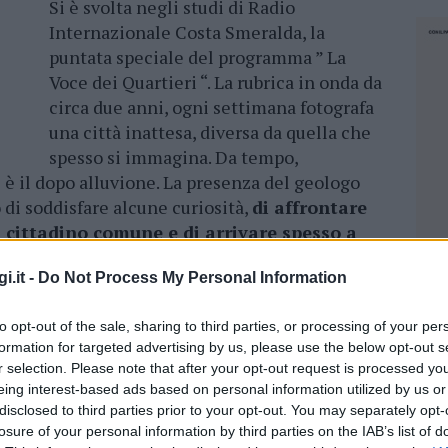
Si è svolta negli studi di Radio
Internazionale Costa Smeralda, la
puntata speciale del programma ” La
Voce dei Quartieri “. La rubrica in onda da
circa due anni, ogni settimana fotografa
una città inattesa, diversa da quella che
spesso si immagina. Da tempo,
è il dopo alluvione. La presenza del geologo
di soddisfare alcune curiosità,
di affrontare
 cittadino comune e di arrivare spesso a
tabili.
i.it -
Do Not Process My Personal Information
ta disordinata e priva di attenzione, ha
atiche importanti esplose il 18 novembre 2013
to opt-out of the sale, sharing to third parties, or processing of your per
formation for targeted advertising by us, please use the below opt-out s
ontò oltre ai danni, anche i suoi morti. A
r selection. Please note that after your opt-out request is processed y
ancora di progetto Mancini, ma nessuno lo
eing interest-based ads based on personal information utilized by us or
li da pulire, si racconta di case non sicure, si
disclosed to third parties prior to your opt-out. You may separately opt-
lla più accada.
Il geologo Luino, ha cercato
losure of your personal information by third parties on the IAB’s list of
NEC