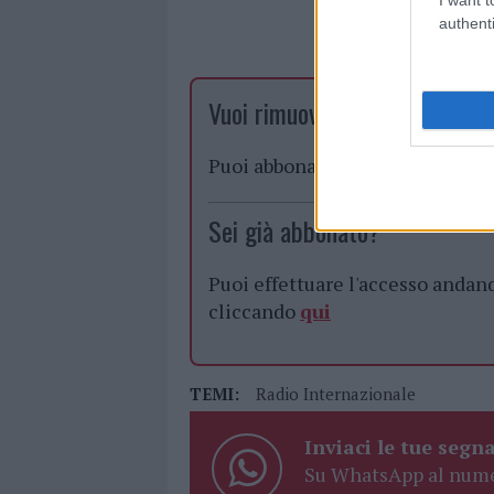
authenti
Vuoi rimuovere le pubblicità n
Puoi abbonarti a
soli € 1,10 al
Sei già abbonato?
Puoi effettuare l'accesso andan
cliccando
qui
TEMI:
Radio Internazionale
Inviaci le tue segna
Su WhatsApp al nume