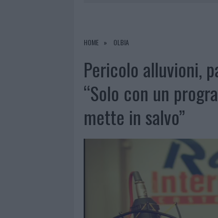
8 AGOSTO 2026
|
RISTORANTE DISTRUTTO DALLE F
7 AGOSTO 2026
|
LE PREVISIONI METEO PER IL WEE
7 AGOSTO 2026
|
MICHELLE HUNZIKER IN GALLURA,
HOME
OLBIA
8 AGOSTO 2026
|
INCENDIO NELLA NOTTE A OLBIA,
Pericolo alluvioni, p
“Solo con un progra
mette in salvo”