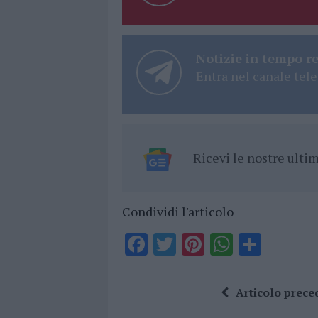
Notizie in tempo r
Entra nel canale tele
Ricevi le nostre ult
Condividi l'articolo
F
T
Pi
W
S
a
w
n
h
h
ce
it
te
at
a
Articolo prece
b
te
re
s
re