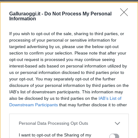
TEMI:
Matrimonio Olbia
Galluraoggi.it -
Do Not Process My Personal
Information
Notizie in tempo reale?
Entra nel canale telegram di
If you wish to opt-out of the sale, sharing to third parties, or
GalluraOggi.it
processing of your personal or sensitive information for
targeted advertising by us, please use the below opt-out
section to confirm your selection. Please note that after your
opt-out request is processed you may continue seeing
Inviaci le tue segnalazioni,
interest-based ads based on personal information utilized by
us or personal information disclosed to third parties prior to
i tuoi video e le tue foto
your opt-out. You may separately opt-out of the further
Su WhatsApp al numero +39
disclosure of your personal information by third parties on the
345 356 7512
IAB’s list of downstream participants. This information may
also be disclosed by us to third parties on the
IAB’s List of
Downstream Participants
that may further disclose it to other
third parties.
Please note that this website/app uses one or more Google
Personal Data Processing Opt Outs
Ricevi le nostre ultime news
services and may gather and store information including but
not limited to your visit or usage behaviour. You may click to
I want to opt-out of the Sharing of my