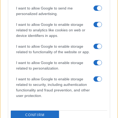
Olbia, divieto di sosta contro spaccio e degrado:
I want to allow Google to send me
esplode la protesta
personalized advertising.
Pausa caffè impeccabile: come scegliere la
I want to allow Google to enable storage
related to analytics like cookies on web or
soluzione ideale per la casa e l’ufficio
device identifiers in apps.
Monte Pino, la fine di un lungo dolore: storia e
I want to allow Google to enable storage
related to functionality of the website or app.
rinascita della strada che segnò la Gallura
I want to allow Google to enable storage
related to personalization.
Raid nelle campagne di Berchidda, rischio per
la rete elettrica
I want to allow Google to enable storage
related to security, including authentication
functionality and fraud prevention, and other
Monte Pino, via i cancelli del cantiere: la Gallura
user protection.
ritrova la strada
Nuovi stalli residenti a Palau, il Comune
CONFIRM