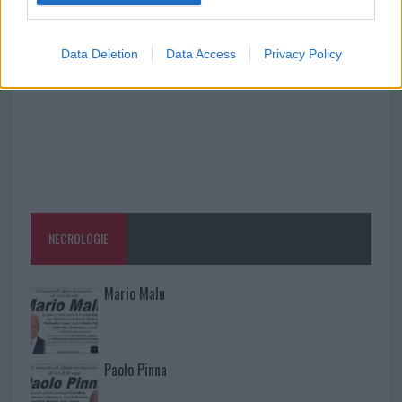
completa l’iter
Data Deletion
Data Access
Privacy Policy
NECROLOGIE
Mario Malu
Paolo Pinna