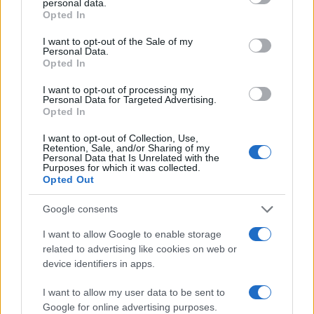
personal data.
da
Google News
grant or deny consent to Google and its third-party tags to
Opted In
use your data for below specified purposes in below Google
consent section.
I want to opt-out of the Sale of my
Personal Data.
Condividi l'articolo
Opted In
F
T
Pi
W
S
I want to opt-out of processing my
Personal Data for Targeted Advertising.
a
w
n
h
h
Opted In
ce
it
te
at
a
I want to opt-out of Collection, Use,
Articolo precedente
Retention, Sale, and/or Sharing of my
b
te
re
s
re
Personal Data that Is Unrelated with the
Prossimo articolo
Purposes for which it was collected.
o
r
st
A
Opted Out
o
p
Google consents
NOTIZIE RECENTI
k
p
I want to allow Google to enable storage
related to advertising like cookies on web or
Calangianus, dopo le polemiche il centro
device identifiers in apps.
accoglienza minori chiude
I want to allow my user data to be sent to
Google for online advertising purposes.