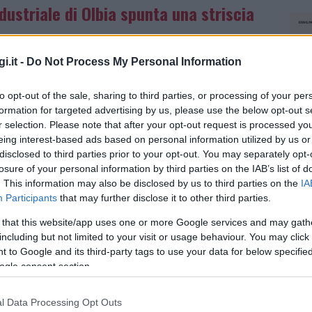
dustriale di Olbia spunta una striscia
i.it -
Do Not Process My Personal Information
re, quindi, cara agli automobilisti di Olbia.
è stata modificata e la linea discontinua
è
to opt-out of the sale, sharing to third parties, or processing of your per
nua
, per garantire così la sicurezza.
formation for targeted advertising by us, please use the below opt-out s
r selection. Please note that after your opt-out request is processed y
eing interest-based ads based on personal information utilized by us or
azionali?
disclosed to third parties prior to your opt-out. You may separately opt-
losure of your personal information by third parties on the IAB’s list of
 mese
cliccando
qui
. This information may also be disclosed by us to third parties on the
IA
Participants
that may further disclose it to other third parties.
 that this website/app uses one or more Google services and may gath
including but not limited to your visit or usage behaviour. You may click 
 to Google and its third-party tags to use your data for below specifi
do nella sezione
Login
dal menù del sito o
ogle consent section.
l Data Processing Opt Outs
NEC