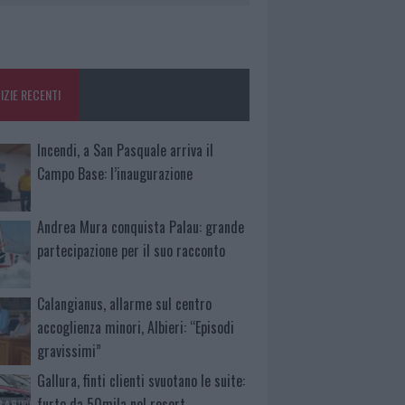
IZIE RECENTI
Incendi, a San Pasquale arriva il
Campo Base: l’inaugurazione
Andrea Mura conquista Palau: grande
partecipazione per il suo racconto
Calangianus, allarme sul centro
accoglienza minori, Albieri: “Episodi
gravissimi”
Gallura, finti clienti svuotano le suite:
furto da 50mila nel resort