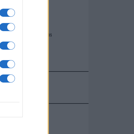
I nostri cari
Giovannimaria Cabras