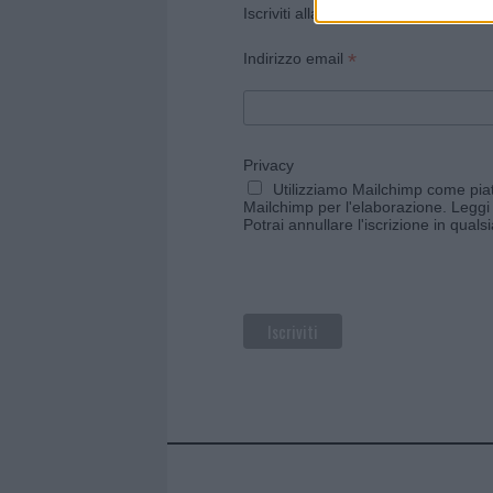
Iscriviti alla newsletter di Gallura O
*
Indirizzo email
Privacy
Utilizziamo Mailchimp come piatt
Mailchimp per l'elaborazione.
Leggi 
Potrai annullare l'iscrizione in qual