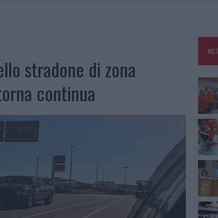
E CALDO TORNANO PROTAGONISTI
A IL CAMPO BASE: L’INAUGURAZIONE
: GRANDE PARTECIPAZIONE PER IL SUO RACCONTO
NOT
RO ACCOGLIENZA MINORI, ALBIERI: “EPISODI GRAVISSIMI”
ello stradone di zona
 torna continua