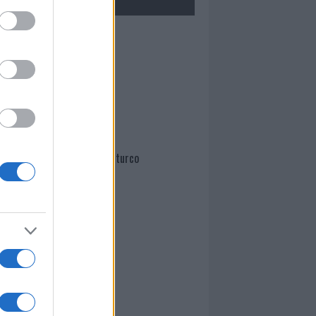
Mario Malu
Paolo Pinna
Martina Agostina Diturco
I nostri cari
I nostri cari