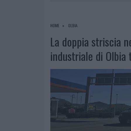
6 AGOSTO 2026
|
METEO OLBIA 7 AGOSTO, SOLE 
6 AGOSTO 2026
|
INCENDI, A SAN PASQUALE ARRIV
6 AGOSTO 2026
|
ANDREA MURA CONQUISTA PALAU
HOME
OLBIA
6 AGOSTO 2026
|
CALANGIANUS, ALLARME SUL CENT
La doppia striscia n
industriale di Olbia