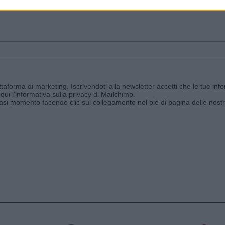
ggi e ricevi le nostre email periodiche contenenti le ultime notizie pubbli
aforma di marketing. Iscrivendoti alla newsletter accetti che le tue info
qui l'informativa sulla privacy di Mailchimp
.
siasi momento facendo clic sul collegamento nel piè di pagina delle nostr