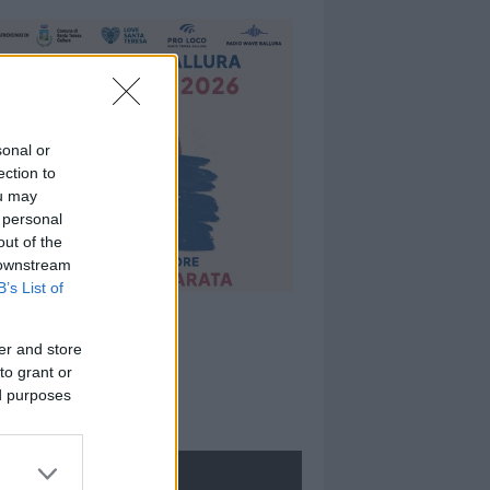
sonal or
ection to
ou may
 personal
out of the
 downstream
B’s List of
er and store
to grant or
ed purposes
ROLOGIE