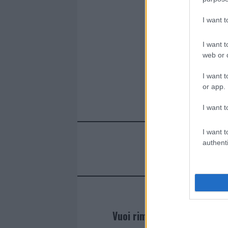
I want 
I want t
web or d
I want t
or app.
I want t
I want t
authenti
Vuoi rimanere sempre agg