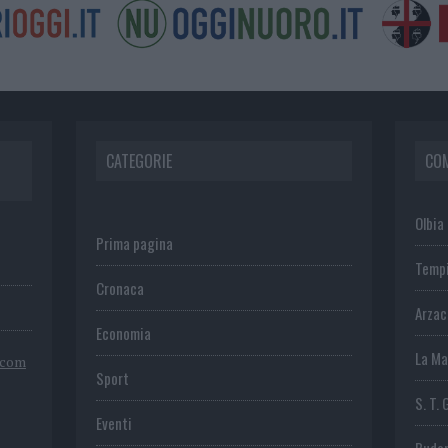
CATEGORIE
CO
Olbia
Prima pagina
Temp
Cronaca
Arza
Economia
La Ma
.com
Sport
S. T. 
Eventi