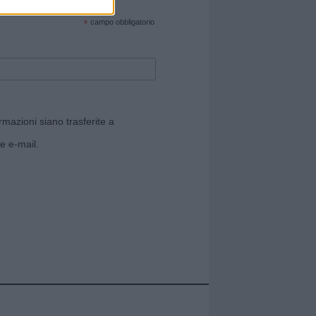
cate sul sito web!
*
campo obbligatorio
rmazioni siano trasferite a
e e-mail.