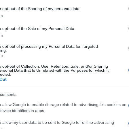
 Olbia
o opt-out of the Sharing of my personal data.
In
o opt-out of the Sale of my Personal Data.
In
to opt-out of processing my Personal Data for Targeted
dente
Prossimo articolo
ing.
In
o opt-out of Collection, Use, Retention, Sale, and/or Sharing
ersonal Data that Is Unrelated with the Purposes for which it
lected.
Out
consents
o allow Google to enable storage related to advertising like cookies on
evice identifiers in apps.
o allow my user data to be sent to Google for online advertising
s.