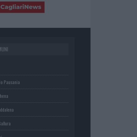
MUNI
io Pausania
chena
ddalena
Gallura