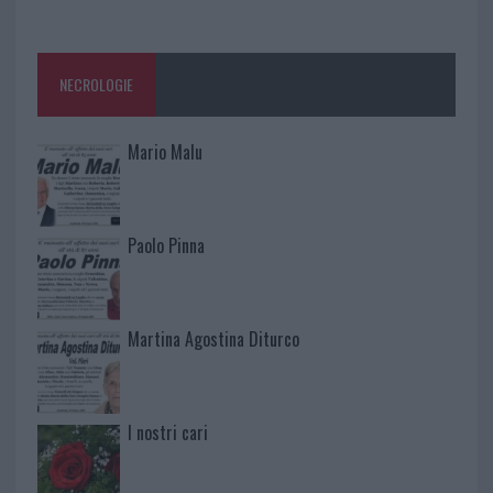
NECROLOGIE
Mario Malu
Paolo Pinna
Martina Agostina Diturco
I nostri cari