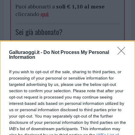
Puoi abbonarti a
soli € 1,10 al mese
cliccando
qui
Sei già abbonato?
Puoi effettuare l'accesso andando nella
Galluraoggi.it -
Do Not Process My Personal
sezione
Login
dal menù del sito o
Information
cliccando
qui
If you wish to opt-out of the sale, sharing to third parties, or
processing of your personal or sensitive information for
TEMI:
Bar Olbia
Carabinieri Olbia
targeted advertising by us, please use the below opt-out
section to confirm your selection. Please note that after your
opt-out request is processed you may continue seeing
Inviaci le tue segnalazioni,
interest-based ads based on personal information utilized by
i tuoi video e le tue foto
us or personal information disclosed to third parties prior to
Su WhatsApp al numero +39
your opt-out. You may separately opt-out of the further
345 356 7512
disclosure of your personal information by third parties on the
IAB’s list of downstream participants. This information may