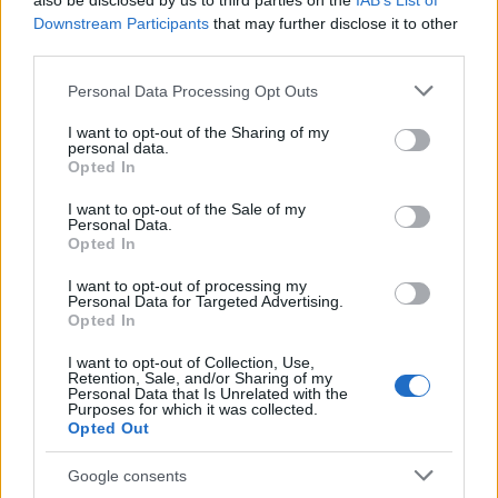
also be disclosed by us to third parties on the
IAB’s List of
Downstream Participants
that may further disclose it to other
third parties.
Notizie in tempo reale?
Entra nel canale telegram di
Please note that this website/app uses one or more Google
Personal Data Processing Opt Outs
services and may gather and store information including but
GalluraOggi.it
not limited to your visit or usage behaviour. You may click to
I want to opt-out of the Sharing of my
personal data.
grant or deny consent to Google and its third-party tags to
Opted In
use your data for below specified purposes in below Google
consent section.
I want to opt-out of the Sale of my
Personal Data.
Ricevi le nostre ultime news
Opted In
I want to opt-out of processing my
da
Google News
Personal Data for Targeted Advertising.
Opted In
I want to opt-out of Collection, Use,
Retention, Sale, and/or Sharing of my
Condividi l'articolo
Personal Data that Is Unrelated with the
Purposes for which it was collected.
F
T
Pi
W
S
Opted Out
a
w
n
h
h
Google consents