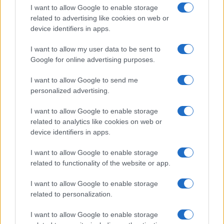
ce
it
te
at
a
Articolo precedente
I want to allow Google to enable storage
b
te
re
s
re
related to advertising like cookies on web or
Prossimo articolo
device identifiers in apps.
o
r
st
A
o
p
I want to allow my user data to be sent to
NOTIZIE RECENTI
Google for online advertising purposes.
k
p
I want to allow Google to send me
Le previsioni meteo per il weekend a Olbia e in
personalized advertising.
Gallura
I want to allow Google to enable storage
related to analytics like cookies on web or
Michelle Hunziker in Gallura, bella anche dal
device identifiers in apps.
vivo: un amico vip svela come fa
I want to allow Google to enable storage
related to functionality of the website or app.
Calangianus, dopo le polemiche il centro
I want to allow Google to enable storage
accoglienza minori chiude
related to personalization.
I want to allow Google to enable storage
Olbia, divieto di sosta contro spaccio e degrado: