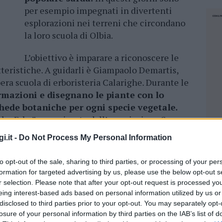
per esempio impegnati in divertenti
esplorazioni nei terreni che circondano
la loro scuola di Olbia.
L’obiettivo è imparare a riconoscere le
atteristiche. A guidarli è Giampaolo Demartis,
era scuola di erboristeria Calarighe. Durante le
rmazioni e disegnano le piante con lo
chede botaniche per ogni specie vegetale.
che Erbe”, organizzato dall’associazione Sas
sorato comunale alla Pubblica istruzione. Una
i.it -
Do Not Process My Personal Information
site guidate che coinvolge settantacinque alunni
imaria dell’Istituto comprensivo, guidato dal
to opt-out of the sale, sharing to third parties, or processing of your per
o, che ha preso il via a novembre, punta a f
ar
formation for targeted advertising by us, please use the below opt-out s
e consuetudini legate all’uso delle piante
r selection. Please note that after your opt-out request is processed y
a
e far comprendere l’importante ruolo che le
eing interest-based ads based on personal information utilized by us or
disclosed to third parties prior to your opt-out. You may separately opt-
 storia dell’uomo.
losure of your personal information by third parties on the IAB’s list of
NEC