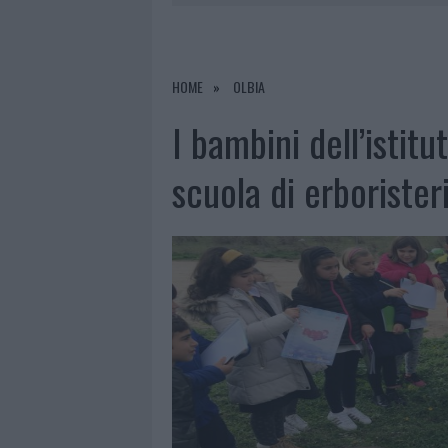
9 AGOSTO 2026
|
INCIDENTE SULLA PROVINCIALE 1
9 AGOSTO 2026
|
INCIDENTE SULLA STRADA PROVI
8 AGOSTO 2026
|
SANGUE, MUSICA E SOLIDARIETÀ 
HOME
OLBIA
9 AGOSTO 2026
|
CONTROLLI RAFFORZATI IN COST
I bambini dell’istit
scuola di erborister