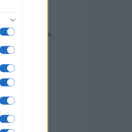
I nostri cari
Giovannimaria Cabras