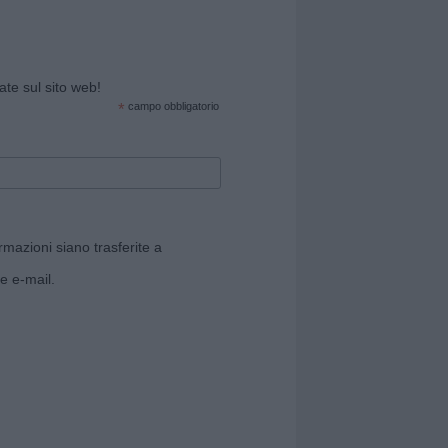
cate sul sito web!
*
campo obbligatorio
rmazioni siano trasferite a
e e-mail.