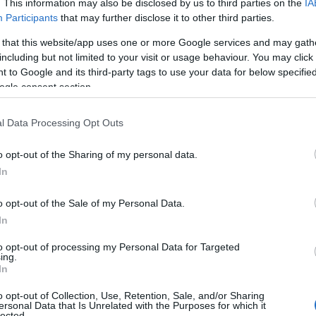
. This information may also be disclosed by us to third parties on the
IA
 è ricco di attività e va oltre le esplorazioni.
Participants
that may further disclose it to other third parties.
o, per esempio, guida i bambini nel disegno
querello. A Monica Viglioli il compito di
 that this website/app uses one or more Google services and may gath
including but not limited to your visit or usage behaviour. You may click 
a serie di appassionanti letture animate. E poi
 to Google and its third-party tags to use your data for below specifi
quali i bimbi hanno la possibilità di
studiare e
ogle consent section.
piante che si utilizzano in cucina, fino a
 classe.
L’obiettivo finale del percorso è
l Data Processing Opt Outs
oglierà i disegni, le ricette e le schede
 Le maestre che si occupano da vicino del
o opt-out of the Sharing of my personal data.
na Rita Mannoni, Sara Deriu e Antonella
In
o opt-out of the Sale of my Personal Data.
In
to opt-out of processing my Personal Data for Targeted
ing.
azionali?
In
o opt-out of Collection, Use, Retention, Sale, and/or Sharing
 mese
cliccando
qui
ersonal Data that Is Unrelated with the Purposes for which it
lected.