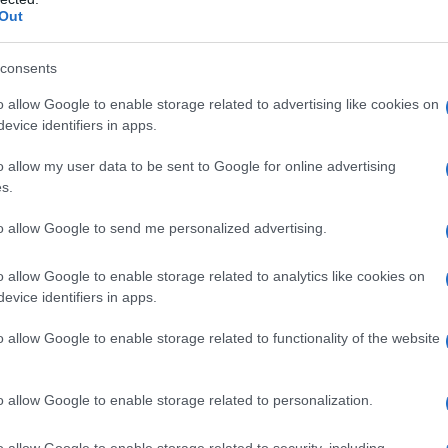
Out
consents
do nella sezione
Login
dal menù del sito o
o allow Google to enable storage related to advertising like cookies on
evice identifiers in apps.
o allow my user data to be sent to Google for online advertising
s.
to allow Google to send me personalized advertising.
lazioni, i tuoi video e le tue foto
ro +39 345 356 7512
o allow Google to enable storage related to analytics like cookies on
evice identifiers in apps.
o allow Google to enable storage related to functionality of the website
eale?
gram di GalluraOggi.it
o allow Google to enable storage related to personalization.
o allow Google to enable storage related to security, including