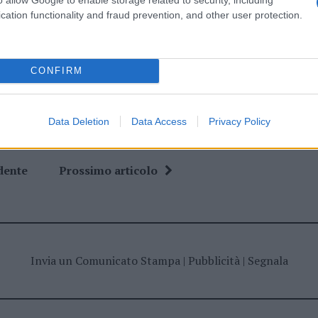
cation functionality and fraud prevention, and other user protection.
ime news da
Google News
CONFIRM
Data Deletion
Data Access
Privacy Policy
dente
Prossimo articolo
Invia un Comunicato Stampa
|
Pubblicità
|
Segnala