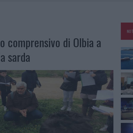
25, PAURA TRA OLBIA E ARZACHENA
NCIALE AD ARZACHENA, UN FERITO
CON AVIS OLBIA AL DELTA CENTER
NOT
A SMERALDA, 20 ARRESTI E 135 DENUNCE
uto comprensivo di Olbia a
ia sarda