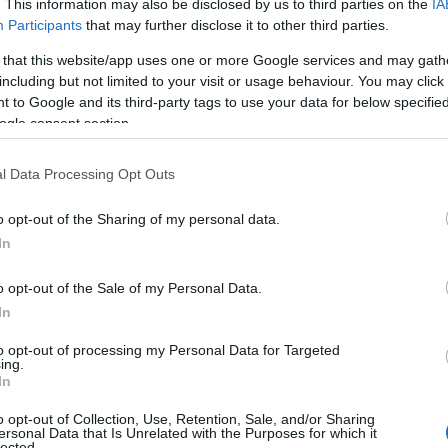
. This information may also be disclosed by us to third parties on the
IA
ico va in pensione, tutti i posti vacanti
Participants
that may further disclose it to other third parties.
fine dell’anno
. Purtroppo dottor Porcu è
gna aspettare quel periodo prima di ricoprire
 that this website/app uses one or more Google services and may gath
onibilità per chi vuole andare a Berchiddeddu”.
including but not limited to your visit or usage behaviour. You may click 
 to Google and its third-party tags to use your data for below specifi
ogle consent section.
e che si sta lavorando per istituire la
Stiamo lavorando per questo -afferma -. La
l Data Processing Opt Outs
reve tempo possibile”.
Nizzi è intervenuto
enza di uffici
comunali
. “Tutti vorrebbero la
o opt-out of the Sharing of my personal data.
elle frazioni – aggiunge -. Con la carenza di
In
e una persona.
Purtroppo dobbiamo
sulle assunzioni
”.
o opt-out of the Sale of my Personal Data.
In
to opt-out of processing my Personal Data for Targeted
ing.
In
azionali?
o opt-out of Collection, Use, Retention, Sale, and/or Sharing
ersonal Data that Is Unrelated with the Purposes for which it
 mese
cliccando
qui
lected.