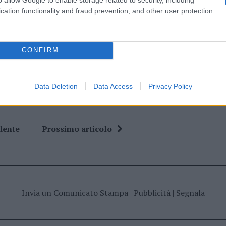
cation functionality and fraud prevention, and other user protection.
ime news da
Google News
CONFIRM
Data Deletion
Data Access
Privacy Policy
dente
Prossimo articolo
Invia un Comunicato Stampa
|
Pubblicità
|
Segnala