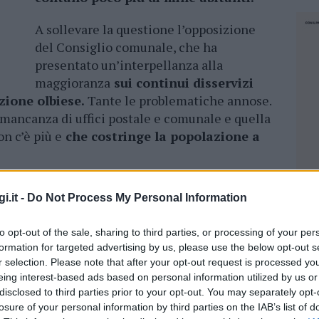
A sollevare la questione l’opposizione
del Consiglio comunale, che ha
presentato un’interpellanza alla
maggioranza
sui continui disservizi
zione olbiese.
Tante le problematiche annose.
la mancanza di uffici postale e comunale e quella
n c’è più e
che costringe la popolazione a
curato che l’amministrazione comunale si sta
i.it -
Do Not Process My Personal Information
i carenze della frazione, ma non mancano
potere dell’ente. Una di queste
è la chiusura
to opt-out of the sale, sharing to third parties, or processing of your per
endente delle Poste voleva lavorare a
formation for targeted advertising by us, please use the below opt-out s
hanno paura di essere rapinati
.
Queste le
r selection. Please note that after your opt-out request is processed y
nda
”.
eing interest-based ads based on personal information utilized by us or
disclosed to third parties prior to your opt-out. You may separately opt-
ico di base. “Sarei andato anche io ma non
losure of your personal information by third parties on the IAB’s list of
NEC