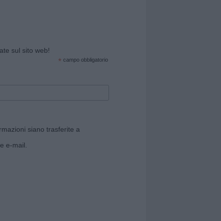
cate sul sito web!
*
campo obbligatorio
rmazioni siano trasferite a
e e-mail.