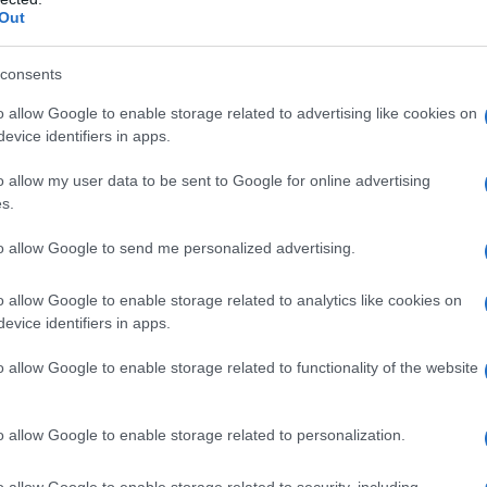
Out
consents
do nella sezione
Login
dal menù del sito o
o allow Google to enable storage related to advertising like cookies on
evice identifiers in apps.
o allow my user data to be sent to Google for online advertising
s.
iddeddu
Notizie Olbia
to allow Google to send me personalized advertising.
lazioni, i tuoi video e le tue foto
ro +39 345 356 7512
o allow Google to enable storage related to analytics like cookies on
evice identifiers in apps.
o allow Google to enable storage related to functionality of the website
eale?
gram di GalluraOggi.it
o allow Google to enable storage related to personalization.
o allow Google to enable storage related to security, including