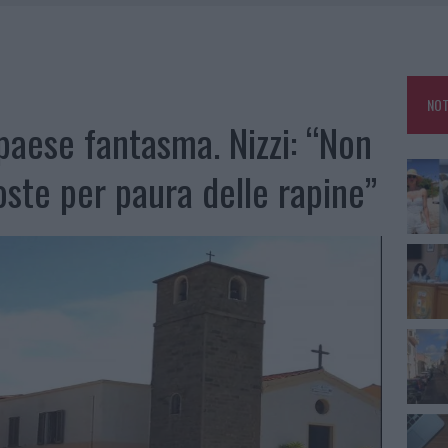
RO SPACCIO E DEGRADO: ESPLODE LA PROTESTA
SCEGLIERE LA SOLUZIONE IDEALE PER LA CASA E L’UFFICIO
GO DOLORE: STORIA E RINASCITA DELLA STRADA CHE SEGNÒ LA GALLURA
NOT
 BELLA ANCHE DAL VIVO: UN AMICO VIP SVELA COME FA
aese fantasma. Nizzi: “Non
oste per paura delle rapine”