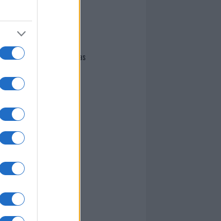
I nostri cari
Giovannimaria Cabras