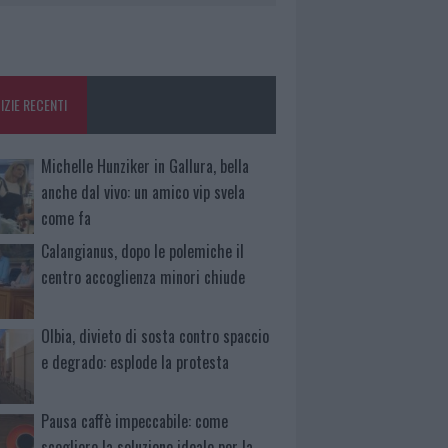
IZIE RECENTI
Michelle Hunziker in Gallura, bella
anche dal vivo: un amico vip svela
come fa
Calangianus, dopo le polemiche il
centro accoglienza minori chiude
Olbia, divieto di sosta contro spaccio
e degrado: esplode la protesta
Pausa caffè impeccabile: come
scegliere la soluzione ideale per la