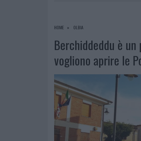
7 AGOSTO 2026
|
OLBIA, DIVIETO DI SOSTA CONT
7 AGOSTO 2026
|
PAUSA CAFFÈ IMPECCABILE: COME 
7 AGOSTO 2026
|
MONTE PINO, LA FINE DI UN LUN
HOME
OLBIA
7 AGOSTO 2026
|
MICHELLE HUNZIKER IN GALLURA,
Berchiddeddu è un p
vogliono aprire le P