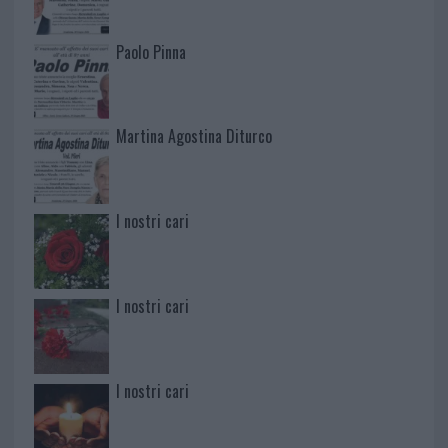
Paolo Pinna
Martina Agostina Diturco
I nostri cari
I nostri cari
I nostri cari