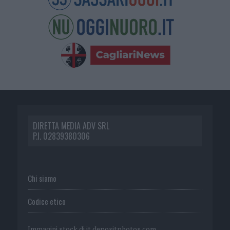
DIRETTA MEDIA ADV SRL
P.I. 02839380306
Chi siamo
Codice etico
Immagini stock di
it.depositphotos.com