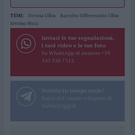
TEMI:
Devizia Olbia
Raccolta Differenziata Olbia
Settimo Nizzi
Inviaci le tue segnalazioni,
i tuoi video e le tue foto
Su WhatsApp al numero +39
345 356 7512
Notizie in tempo reale?
Entra nel canale telegram di
GalluraOggi.it