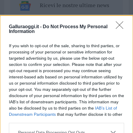
Ricevi le nostre ultime news
da
Google News
Galluraoggi.it -
Do Not Process My Personal
Information
Condividi l'articolo
If you wish to opt-out of the sale, sharing to third parties, or
processing of your personal or sensitive information for
F
T
Pi
W
S
targeted advertising by us, please use the below opt-out
a
w
n
h
h
section to confirm your selection. Please note that after your
opt-out request is processed you may continue seeing
ce
it
te
at
a
Articolo precedente
interest-based ads based on personal information utilized by
b
te
re
s
re
us or personal information disclosed to third parties prior to
Prossimo articolo
your opt-out. You may separately opt-out of the further
o
r
st
A
disclosure of your personal information by third parties on the
o
p
IAB’s list of downstream participants. This information may
also be disclosed by us to third parties on the
IAB’s List of
NOTIZIE RECENTI
k
p
Downstream Participants
that may further disclose it to other
third parties.
“Sul filo del discorso”: sold out ad Olbia per il
Please note that this website/app uses one or more Google
Personal Data Processing Opt Outs