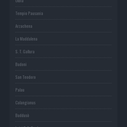
Olbia
Tempio Pausania
Arzachena
La Maddalena
S. T. Gallura
Budoni
San Teodoro
Palau
Calangianus
Buddusò