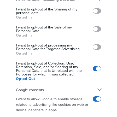
reading su Atzeni
services and may gather and store information including but
not limited to your visit or usage behaviour. You may click to
I want to opt-out of the Sharing of my
personal data.
grant or deny consent to Google and its third-party tags to
La Maddalena, festa per i 30 anni del Diving
Opted In
use your data for below specified purposes in below Google
center di Tegge
consent section.
I want to opt-out of the Sale of my
Personal Data.
Opted In
Esce di strada con l’auto ad Arzachena: ferito il
conducente
I want to opt-out of processing my
Personal Data for Targeted Advertising.
Opted In
Turiste si perdono a Tavolara: salvate dai vigili
I want to opt-out of Collection, Use,
Retention, Sale, and/or Sharing of my
del fuoco
Personal Data that Is Unrelated with the
Purposes for which it was collected.
Opted Out
Meteo Olbia 6 agosto, migliora il tempo in
Gallura
Google consents
I want to allow Google to enable storage
related to advertising like cookies on web or
Incidente Olbia, poliziotto in vacanza salva 6
device identifiers in apps.
persone: due bimbi tra i feriti