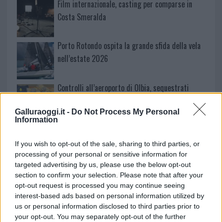
Film internazionale, casting per comparse in
Costa Smeralda
Porto Rotondo ospita la grande sfida della vela
nell’estate 2026
Controlli all’aeroporto di Olbia, sequestrati
caviale e sabbia rubata
Galluraoggi.it -
Do Not Process My Personal
Information
Migliori cliniche di estetica medicale avanzata
in Europa: classifica dei 5 centri di riferimento
If you wish to opt-out of the sale, sharing to third parties, or
pe…
processing of your personal or sensitive information for
targeted advertising by us, please use the below opt-out
Incendi, a San Pasquale arriva il Campo Base:
section to confirm your selection. Please note that after your
l’inaugurazione
opt-out request is processed you may continue seeing
interest-based ads based on personal information utilized by
us or personal information disclosed to third parties prior to
your opt-out. You may separately opt-out of the further