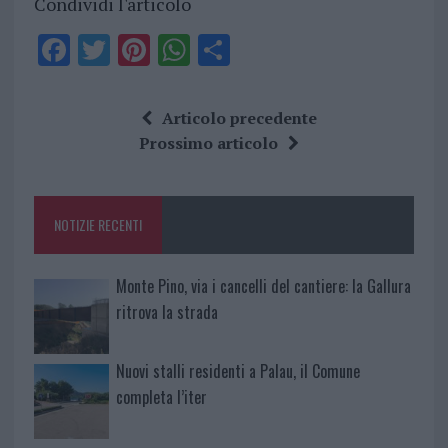
Condividi l'articolo
F
T
Pi
W
S
a
w
n
h
h
ce
it
te
at
a
Articolo precedente
b
te
re
s
re
Prossimo articolo
o
r
st
A
o
p
NOTIZIE RECENTI
k
p
Monte Pino, via i cancelli del cantiere: la Gallura
ritrova la strada
Nuovi stalli residenti a Palau, il Comune
completa l’iter