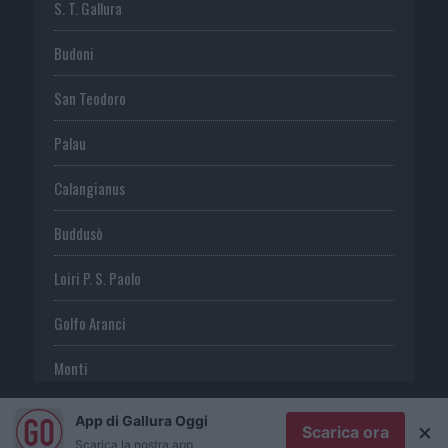
S. T. Gallura
Budoni
San Teodoro
Palau
Calangianus
Buddusò
Loiri P. S. Paolo
Golfo Aranci
Monti
Telti
App di Gallura Oggi
×
Scarica ora
Scarica la nostra app