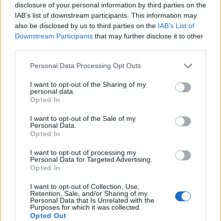
disclosure of your personal information by third parties on the
IAB’s list of downstream participants. This information may
also be disclosed by us to third parties on the
IAB’s List of
Downstream Participants
that may further disclose it to other
third parties.
Please note that this website/app uses one or more Google
Personal Data Processing Opt Outs
services and may gather and store information including but
not limited to your visit or usage behaviour. You may click to
I want to opt-out of the Sharing of my
NECROLOGIE
personal data.
grant or deny consent to Google and its third-party tags to
Opted In
use your data for below specified purposes in below Google
consent section.
Mario Malu
I want to opt-out of the Sale of my
Personal Data.
Opted In
I want to opt-out of processing my
Paolo Pinna
Personal Data for Targeted Advertising.
Opted In
I want to opt-out of Collection, Use,
Retention, Sale, and/or Sharing of my
Personal Data that Is Unrelated with the
Martina Agostina Diturco
Purposes for which it was collected.
Opted Out