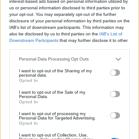
interest-based ads based on personal information utilized by
TEMI:
Casa Inagibile Olbia
Casa Olbia
us or personal information disclosed to third parties prior to
Comune Olbia
your opt-out. You may separately opt-out of the further
disclosure of your personal information by third parties on the
IAB’s list of downstream participants. This information may
Inviaci le tue segnalazioni,
also be disclosed by us to third parties on the
IAB’s List of
i tuoi video e le tue foto
Downstream Participants
that may further disclose it to other
Su WhatsApp al numero +39
third parties.
345 356 7512
Please note that this website/app uses one or more Google
Personal Data Processing Opt Outs
services and may gather and store information including but
not limited to your visit or usage behaviour. You may click to
I want to opt-out of the Sharing of my
personal data.
grant or deny consent to Google and its third-party tags to
Opted In
Notizie in tempo reale?
use your data for below specified purposes in below Google
consent section.
Entra nel canale telegram di
I want to opt-out of the Sale of my
Personal Data.
GalluraOggi.it
Opted In
I want to opt-out of processing my
Personal Data for Targeted Advertising.
Opted In
Ricevi le nostre ultime news
I want to opt-out of Collection, Use,