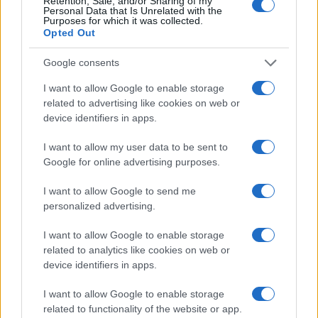
Retention, Sale, and/or Sharing of my
Personal Data that Is Unrelated with the
Purposes for which it was collected.
da
Google News
Opted Out
Google consents
Condividi l'articolo
I want to allow Google to enable storage
related to advertising like cookies on web or
F
T
Pi
W
S
device identifiers in apps.
a
w
n
h
h
I want to allow my user data to be sent to
ce
it
te
at
a
Google for online advertising purposes.
Articolo precedente
b
te
re
s
re
Prossimo articolo
I want to allow Google to send me
o
r
st
A
personalized advertising.
o
p
I want to allow Google to enable storage
NOTIZIE RECENTI
k
p
related to analytics like cookies on web or
device identifiers in apps.
Incidente sulla strada provinciale ad Arzachena,
I want to allow Google to enable storage
un ferito
related to functionality of the website or app.