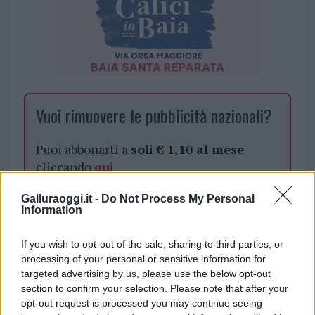
Vuoi rimuovere le pubblicità nazionali?
Puoi abbonarti a
soli € 1,10 al mese
cliccando
qui
Galluraoggi.it -
Do Not Process My Personal
Sei già abbonato?
Information
Puoi effettuare l'accesso andando nella
If you wish to opt-out of the sale, sharing to third parties, or
sezione
Login
dal menù del sito o
processing of your personal or sensitive information for
targeted advertising by us, please use the below opt-out
cliccando
qui
section to confirm your selection. Please note that after your
opt-out request is processed you may continue seeing