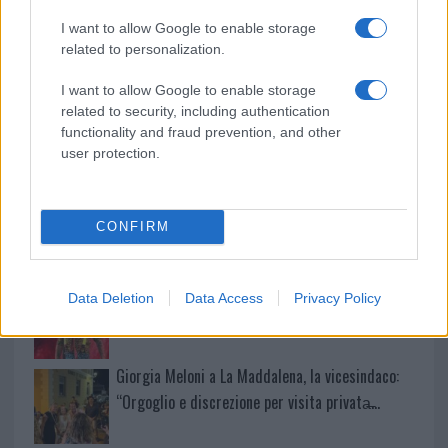
I want to allow Google to enable storage
Sangue, musica e solidarietà con Avis Olbia al
related to personalization.
Delta Center
I want to allow Google to enable storage
related to security, including authentication
Meteo Olbia 9 agosto, temperature in calo
functionality and fraud prevention, and other
user protection.
Salmo finisce in ospedale a Catania, ma il tour
CONFIRM
va avanti: “Sicilia, ci sono”
Jovanotti, Gabry Ponte e Alfa: Olbia ombelico del
Data Deletion
Data Access
Privacy Policy
mondo per una notte
Giorgia Meloni a La Maddalena, la vicesindaco:
“Orgoglio e discrezione per visita privata̶…