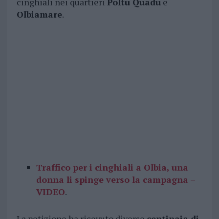
cinghiali nei quartieri
Poltu Quadu
e
Olbiamare
.
Traffico per i cinghiali a Olbia, una
donna li spinge verso la campagna –
VIDEO
.
La petizione ha ricevuto diverse
centinaia di