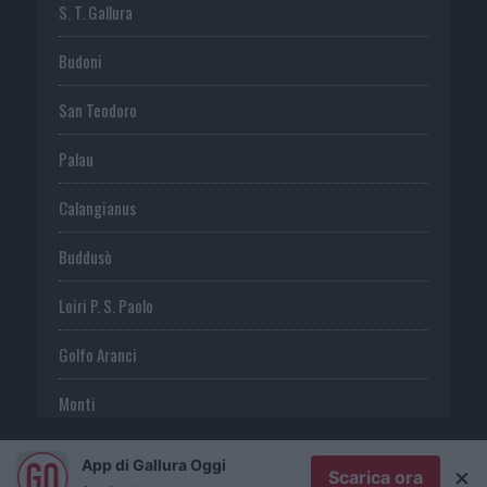
S. T. Gallura
Budoni
San Teodoro
Palau
Calangianus
Buddusò
Loiri P. S. Paolo
Golfo Aranci
Monti
Telti
App di Gallura Oggi
×
Scarica ora