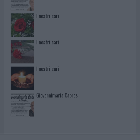
I nostri cari
I nostri cari
I nostri cari
Giovannimaria Cabras