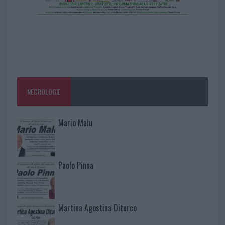
NECROLOGIE
Mario Malu
Paolo Pinna
Martina Agostina Diturco