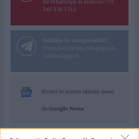
Su WhatsApp al numero +39
345 356 7512
Notizie in tempo reale?
Entra nel canale telegram di
GalluraOggi.it
Ricevi le nostre ultime news
da
Google News
Condividi l'articolo