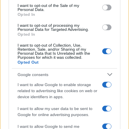
conducente
consent section.
I want to opt-out of the Sale of my
Personal Data.
Opted In
Turiste si perdono a Tavolara: salvate dai vigili
del fuoco
I want to opt-out of processing my
Personal Data for Targeted Advertising.
Opted In
Meteo Olbia 6 agosto, migliora il tempo in
I want to opt-out of Collection, Use,
Retention, Sale, and/or Sharing of my
Gallura
Personal Data that Is Unrelated with the
Purposes for which it was collected.
Opted Out
Incidente Olbia, poliziotto in vacanza salva 6
persone: due bimbi tra i feriti
Google consents
I want to allow Google to enable storage
related to advertising like cookies on web or
Red Valley Festival, musica no-stop a Olbia fino
device identifiers in apps.
alle 5
I want to allow my user data to be sent to
Google for online advertising purposes.
I want to allow Google to send me