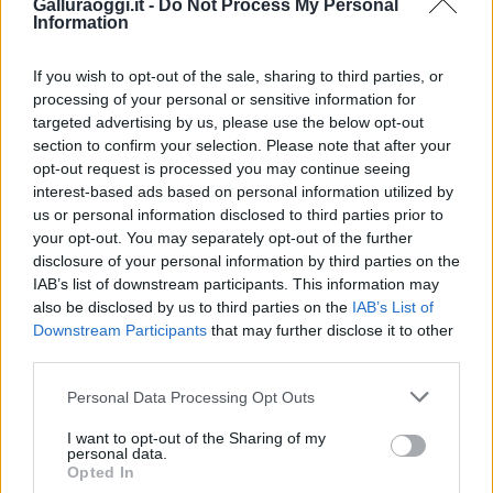
Galluraoggi.it -
Do Not Process My Personal
F
T
Pi
W
S
Information
a
w
n
h
h
If you wish to opt-out of the sale, sharing to third parties, or
ce
it
te
at
a
Articolo precedente
processing of your personal or sensitive information for
b
te
re
s
re
targeted advertising by us, please use the below opt-out
Prossimo articolo
section to confirm your selection. Please note that after your
o
r
st
A
opt-out request is processed you may continue seeing
o
p
interest-based ads based on personal information utilized by
NOTIZIE RECENTI
us or personal information disclosed to third parties prior to
k
p
your opt-out. You may separately opt-out of the further
disclosure of your personal information by third parties on the
“Sul filo del discorso”: sold out ad Olbia per il
IAB’s list of downstream participants. This information may
also be disclosed by us to third parties on the
IAB’s List of
reading su Atzeni
Downstream Participants
that may further disclose it to other
third parties.
La Maddalena, festa per i 30 anni del Diving
Please note that this website/app uses one or more Google
Personal Data Processing Opt Outs
center di Tegge
services and may gather and store information including but
not limited to your visit or usage behaviour. You may click to
I want to opt-out of the Sharing of my
personal data.
grant or deny consent to Google and its third-party tags to
Esce di strada con l’auto ad Arzachena: ferito il
Opted In
use your data for below specified purposes in below Google