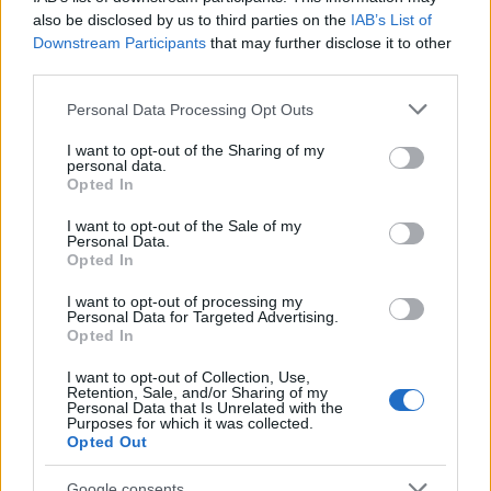
cliccando
qui
also be disclosed by us to third parties on the
IAB’s List of
Downstream Participants
that may further disclose it to other
Sei già abbonato?
third parties.
Please note that this website/app uses one or more Google
Personal Data Processing Opt Outs
Puoi effettuare l'accesso andando nella
services and may gather and store information including but
sezione
Login
dal menù del sito o
not limited to your visit or usage behaviour. You may click to
I want to opt-out of the Sharing of my
personal data.
cliccando
qui
grant or deny consent to Google and its third-party tags to
Opted In
use your data for below specified purposes in below Google
consent section.
I want to opt-out of the Sale of my
Personal Data.
TEMI:
Automobilisti Olbia
Opted In
Automobilisti Spericolati Olbia
I want to opt-out of processing my
Cinghiali Strada Olbia
Notizie Olbia
Personal Data for Targeted Advertising.
Opted In
Olbia Cinghiali
Olbia Donna
I want to opt-out of Collection, Use,
Retention, Sale, and/or Sharing of my
Inviaci le tue segnalazioni,
Personal Data that Is Unrelated with the
i tuoi video e le tue foto
Purposes for which it was collected.
Opted Out
Su WhatsApp al numero +39
345 356 7512
Google consents