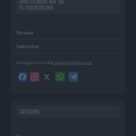
DIRETTA MEDIA ADV SRL
P.I. 02839380306
Chi siamo
Codice etico
Immagini stock di
it.depositphotos.com
CATEGORIE