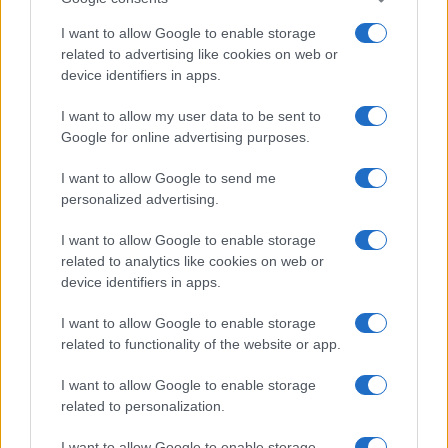
I want to allow Google to enable storage
related to advertising like cookies on web or
device identifiers in apps.
Notizie in tempo reale?
Entra nel canale telegram di
I want to allow my user data to be sent to
GalluraOggi.it
Google for online advertising purposes.
I want to allow Google to send me
personalized advertising.
I want to allow Google to enable storage
Ricevi le nostre ultime news
related to analytics like cookies on web or
device identifiers in apps.
da
Google News
I want to allow Google to enable storage
related to functionality of the website or app.
Condividi l'articolo
I want to allow Google to enable storage
related to personalization.
F
T
Pi
W
S
I want to allow Google to enable storage