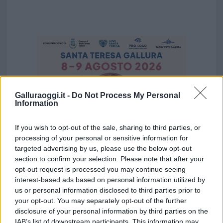
Galluraoggi.it -
Do Not Process My Personal
Information
If you wish to opt-out of the sale, sharing to third parties, or
processing of your personal or sensitive information for
targeted advertising by us, please use the below opt-out
section to confirm your selection. Please note that after your
opt-out request is processed you may continue seeing
interest-based ads based on personal information utilized by
Vuoi rimuovere le pubblicità nazionali?
us or personal information disclosed to third parties prior to
your opt-out. You may separately opt-out of the further
Puoi abbonarti a
soli € 1,10 al mese
disclosure of your personal information by third parties on the
IAB’s list of downstream participants. This information may