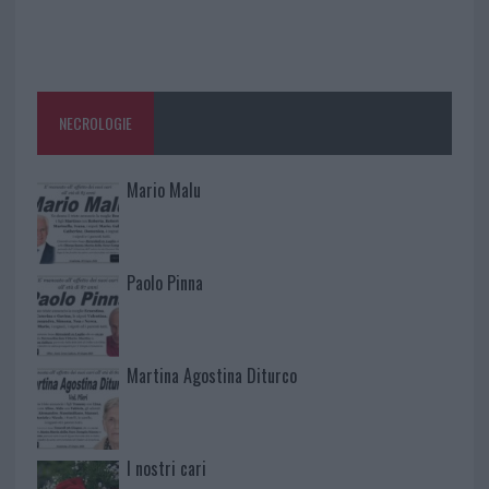
NECROLOGIE
Mario Malu
Paolo Pinna
Martina Agostina Diturco
I nostri cari