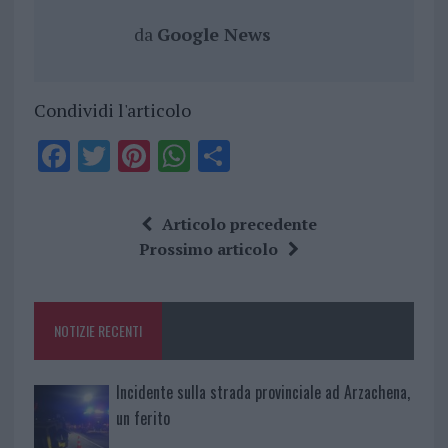
da
Google News
Condividi l'articolo
F
T
Pi
W
S
a
w
n
h
h
ce
it
te
at
a
Articolo precedente
b
te
re
s
re
Prossimo articolo
o
r
st
A
o
p
NOTIZIE RECENTI
k
p
Incidente sulla strada provinciale ad Arzachena,
un ferito