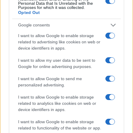
Personal Data that Is Unrelated with the
Purposes for which it was collected.
Opted Out
Google consents
I want to allow Google to enable storage
Vuoi rimuovere le pubblicità nazionali?
related to advertising like cookies on web or
device identifiers in apps.
Puoi abbonarti a
soli € 1,10 al mese
cliccando
qui
I want to allow my user data to be sent to
Google for online advertising purposes.
Sei già abbonato?
I want to allow Google to send me
personalized advertising.
Puoi effettuare l'accesso andando nella
I want to allow Google to enable storage
sezione
Login
dal menù del sito o
related to analytics like cookies on web or
cliccando
qui
device identifiers in apps.
I want to allow Google to enable storage
related to functionality of the website or app.
TEMI:
Caterina Sotgia
Felicia Cigorescu