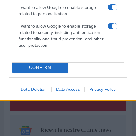
Massimo Recalcati
Notizie Olbia
I want to allow Google to enable storage
Olbia Città Gentile
Settimo Nizzi
Simonetta Lai
related to personalization.
Notizie in tempo reale?
I want to allow Google to enable storage
related to security, including authentication
Entra nel canale telegram di
functionality and fraud prevention, and other
GalluraOggi.it
user protection.
CONFIRM
Inviaci le tue segnalazioni,
i tuoi video e le tue foto
Su WhatsApp al numero +39
Data Deletion
Data Access
Privacy Policy
345 356 7512
Ricevi le nostre ultime news