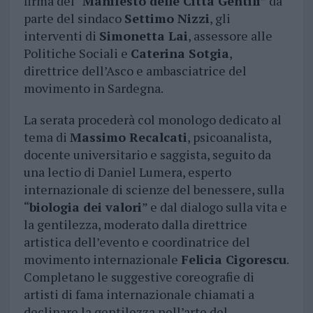
firma del “
Manifesto delle Città Gentili
” da
parte del sindaco
Settimo Nizzi
, gli
interventi di
Simonetta Lai
, assessore alle
Politiche Sociali e
Caterina Sotgia
,
direttrice dell’Asco e ambasciatrice del
movimento in Sardegna.
La serata procederà col monologo dedicato al
tema di
Massimo Recalcati
, psicoanalista,
docente universitario e saggista, seguito da
una lectio di Daniel Lumera, esperto
internazionale di scienze del benessere, sulla
“
biologia dei valori
” e dal dialogo sulla vita e
la gentilezza, moderato dalla direttrice
artistica dell’evento e coordinatrice del
movimento internazionale
Felicia Cigorescu
.
Completano le suggestive coreografie di
artisti di fama internazionale chiamati a
declinare la gentilezza nell’arte del