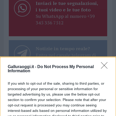
Inviaci le tue segnalazioni,
i tuoi video e le tue foto
Su WhatsApp al numero +39
345 356 7512
Notizie in tempo reale?
Entra nel canale telegram di
GalluraOggi.it
Galluraoggi.it -
Do Not Process My Personal
Information
If you wish to opt-out of the sale, sharing to third parties, or
processing of your personal or sensitive information for
Ricevi le nostre ultime news
targeted advertising by us, please use the below opt-out
section to confirm your selection. Please note that after your
da
Google News
opt-out request is processed you may continue seeing
interest-based ads based on personal information utilized by
us or personal information disclosed to third parties prior to