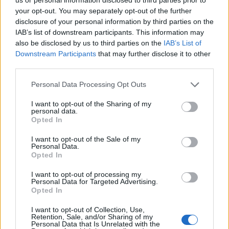
your opt-out. You may separately opt-out of the further
Condividi l'articolo
disclosure of your personal information by third parties on the
IAB’s list of downstream participants. This information may
F
T
Pi
W
S
also be disclosed by us to third parties on the
IAB’s List of
a
w
n
h
h
Downstream Participants
that may further disclose it to other
third parties.
ce
it
te
at
a
Articolo precedente
Please note that this website/app uses one or more Google
b
te
re
s
re
Personal Data Processing Opt Outs
Prossimo articolo
services and may gather and store information including but
o
r
st
A
not limited to your visit or usage behaviour. You may click to
I want to opt-out of the Sharing of my
personal data.
grant or deny consent to Google and its third-party tags to
o
p
Opted In
use your data for below specified purposes in below Google
NOTIZIE RECENTI
k
p
consent section.
I want to opt-out of the Sale of my
Personal Data.
Opted In
“Sul filo del discorso”: sold out ad Olbia per il
reading su Atzeni
I want to opt-out of processing my
Personal Data for Targeted Advertising.
Opted In
La Maddalena, festa per i 30 anni del Diving
I want to opt-out of Collection, Use,
center di Tegge
Retention, Sale, and/or Sharing of my
Personal Data that Is Unrelated with the