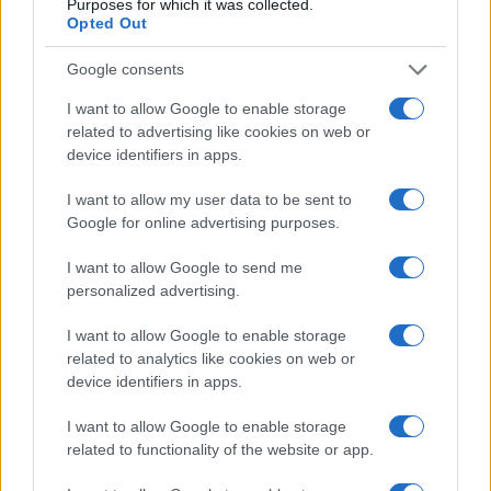
Purposes for which it was collected.
Opted Out
Esce di strada con l’auto ad Arzachena: ferito il
conducente
Google consents
I want to allow Google to enable storage
Turiste si perdono a Tavolara: salvate dai vigili
related to advertising like cookies on web or
device identifiers in apps.
del fuoco
I want to allow my user data to be sent to
Google for online advertising purposes.
Meteo Olbia 6 agosto, migliora il tempo in
Gallura
I want to allow Google to send me
personalized advertising.
Incidente Olbia, poliziotto in vacanza salva 6
I want to allow Google to enable storage
persone: due bimbi tra i feriti
related to analytics like cookies on web or
device identifiers in apps.
Red Valley Festival, musica no-stop a Olbia fino
I want to allow Google to enable storage
alle 5
related to functionality of the website or app.