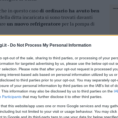
che in questo caso
di ordinario ha avuto ben
 della ditta incaricata si sono trovati davanti
tare
un nuovo refrigeratore
per la pompa di
emplice, viste le
dimensioni del
i.it -
Do Not Process My Personal Information
ell’edificio. Ma per i problemi difficili spesso
riva grazie ad un
pizzico di fantasia
ed
to opt-out of the sale, sharing to third parties, or processing of your per
formation for targeted advertising by us, please use the below opt-out s
r selection. Please note that after your opt-out request is processed y
izzare un elicottero
, regalando alla città la
eing interest-based ads based on personal information utilized by us or
ualche minuto, in un film di James Bond
disclosed to third parties prior to your opt-out. You may separately opt-
losure of your personal information by third parties on the IAB’s list of
. This information may also be disclosed by us to third parties on the
IA
Participants
that may further disclose it to other third parties.
 that this website/app uses one or more Google services and may gath
including but not limited to your visit or usage behaviour. You may click 
NEC
 to Google and its third-party tags to use your data for below specifi