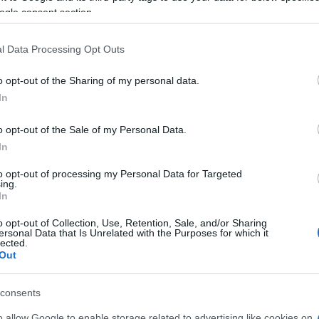
ogle consent section.
l Data Processing Opt Outs
o opt-out of the Sharing of my personal data.
In
o opt-out of the Sale of my Personal Data.
In
to opt-out of processing my Personal Data for Targeted
ing.
In
o opt-out of Collection, Use, Retention, Sale, and/or Sharing
ersonal Data that Is Unrelated with the Purposes for which it
lected.
azionali?
Out
 mese
cliccando
qui
consents
o allow Google to enable storage related to advertising like cookies on