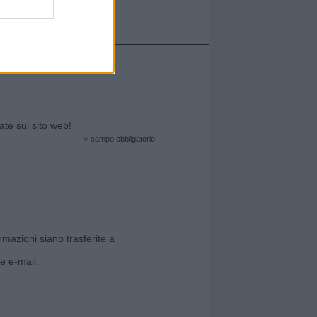
cate sul sito web!
*
campo obbligatorio
rmazioni siano trasferite a
e e-mail.