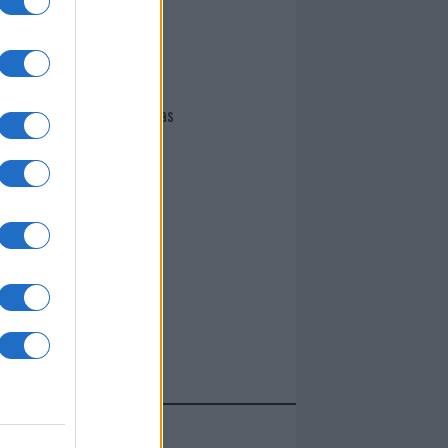
I nostri cari
Giovannimaria Cabras