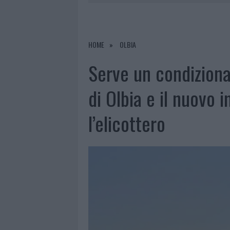
7 AGOSTO 2026
|
MIGLIORI CLINICHE DI ESTETICA 
PER I TRATTAMENTI LASER NON INVASIVI
7 AGOSTO 2026
|
NUOVI STALLI RESIDENTI A PALA
HOME
OLBIA
7 AGOSTO 2026
|
FILM INTERNAZIONALE, CASTING
Serve un condizion
7 AGOSTO 2026
|
PORTO ROTONDO OSPITA LA GRAN
di Olbia e il nuovo 
l’elicottero