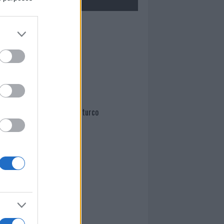
Mario Malu
Paolo Pinna
Martina Agostina Diturco
I nostri cari
I nostri cari