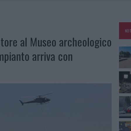
MEDICALE AVANZATA IN EUROPA: CLASSIFICA DEI 5 CENTRI DI RIFERIMENTO
U, IL COMUNE COMPLETA L’ITER
NOT
 PER COMPARSE IN COSTA SMERALDA
atore al Museo archeologico
DE SFIDA DELLA VELA NELL’ESTATE 2026
impianto arriva con