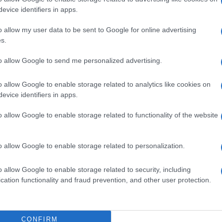
evice identifiers in apps.
o allow my user data to be sent to Google for online advertising
do nella sezione
Login
dal menù del sito o
s.
to allow Google to send me personalized advertising.
o allow Google to enable storage related to analytics like cookies on
evice identifiers in apps.
o allow Google to enable storage related to functionality of the website
o allow Google to enable storage related to personalization.
dente
Prossimo articolo
o allow Google to enable storage related to security, including
cation functionality and fraud prevention, and other user protection.
CONFIRM