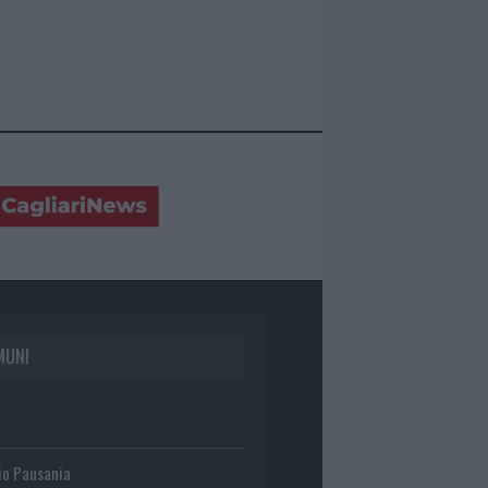
MUNI
io Pausania