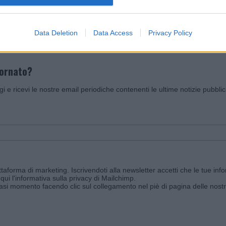
Invia un Comunicato Stampa
|
Pubblicità
|
Segnala
Data Deletion
Data Access
Privacy Policy
iornato?
ggi e ricevi le nostre email periodiche contenenti le ultime notizie pubbli
aforma di marketing. Iscrivendoti alla newsletter accetti che le tue info
qui l'informativa sulla privacy di Mailchimp
.
siasi momento facendo clic sul collegamento nel piè di pagina delle nostr