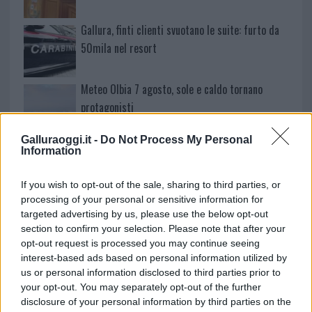
Gallura, finti clienti svuotano le suite: furto da
50mila nel resort
Meteo Olbia 7 agosto, sole e caldo tornano
protagonisti
Galluraoggi.it -
Do Not Process My Personal
Test tunnel Olbia: rampe chiuse ancora fino a
Information
fine agosto
If you wish to opt-out of the sale, sharing to third parties, or
processing of your personal or sensitive information for
Aggius conquista la classifica delle mete più
targeted advertising by us, please use the below opt-out
amate dell’estate 2026
section to confirm your selection. Please note that after your
opt-out request is processed you may continue seeing
interest-based ads based on personal information utilized by
us or personal information disclosed to third parties prior to
your opt-out. You may separately opt-out of the further
disclosure of your personal information by third parties on the