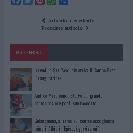
F
T
Pi
W
S
a
w
n
h
h
ce
it
te
at
a
Articolo precedente
b
te
re
s
re
Prossimo articolo
o
r
st
A
o
p
NOTIZIE RECENTI
k
p
Incendi, a San Pasquale arriva il Campo Base:
l’inaugurazione
Andrea Mura conquista Palau: grande
partecipazione per il suo racconto
Calangianus, allarme sul centro accoglienza
minori, Albieri: “Episodi gravissimi”