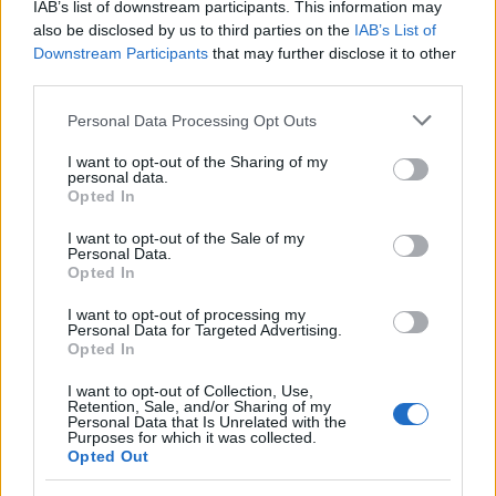
IAB’s list of downstream participants. This information may
also be disclosed by us to third parties on the
IAB’s List of
Downstream Participants
that may further disclose it to other
third parties.
Please note that this website/app uses one or more Google
Personal Data Processing Opt Outs
services and may gather and store information including but
NECROLOGIE
not limited to your visit or usage behaviour. You may click to
I want to opt-out of the Sharing of my
personal data.
grant or deny consent to Google and its third-party tags to
Opted In
use your data for below specified purposes in below Google
Mario Malu
consent section.
I want to opt-out of the Sale of my
Personal Data.
Opted In
Paolo Pinna
I want to opt-out of processing my
Personal Data for Targeted Advertising.
Opted In
I want to opt-out of Collection, Use,
Martina Agostina Diturco
Retention, Sale, and/or Sharing of my
Personal Data that Is Unrelated with the
Purposes for which it was collected.
Opted Out
I nostri cari