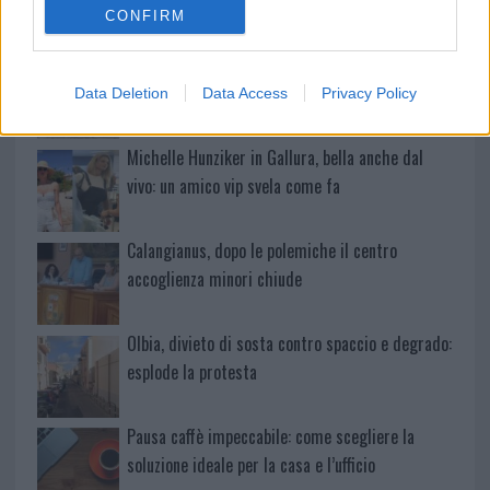
Maddalena, incendio a Monti d’à rena
CONFIRM
Le previsioni meteo per il weekend a Olbia e in
Gallura
Data Deletion
Data Access
Privacy Policy
Michelle Hunziker in Gallura, bella anche dal
vivo: un amico vip svela come fa
Calangianus, dopo le polemiche il centro
accoglienza minori chiude
Olbia, divieto di sosta contro spaccio e degrado:
esplode la protesta
Pausa caffè impeccabile: come scegliere la
soluzione ideale per la casa e l’ufficio