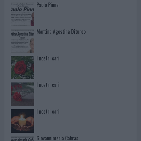
Paolo Pinna
Martina Agostina Diturco
I nostri cari
I nostri cari
I nostri cari
Giovannimaria Cabras