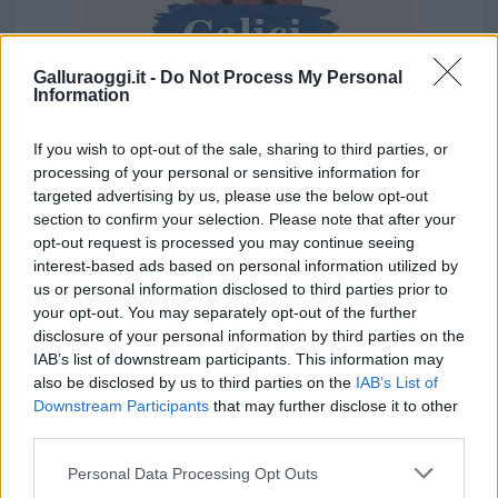
Galluraoggi.it -
Do Not Process My Personal
Information
If you wish to opt-out of the sale, sharing to third parties, or
processing of your personal or sensitive information for
targeted advertising by us, please use the below opt-out
Vuoi rimuovere le pubblicità nazionali?
section to confirm your selection. Please note that after your
opt-out request is processed you may continue seeing
Puoi abbonarti a
soli € 1,10 al mese
interest-based ads based on personal information utilized by
cliccando
qui
us or personal information disclosed to third parties prior to
your opt-out. You may separately opt-out of the further
disclosure of your personal information by third parties on the
Sei già abbonato?
IAB’s list of downstream participants. This information may
also be disclosed by us to third parties on the
IAB’s List of
Puoi effettuare l'accesso andando nella
Downstream Participants
that may further disclose it to other
third parties.
sezione
Login
dal menù del sito o
cliccando
qui
Please note that this website/app uses one or more Google
Personal Data Processing Opt Outs
services and may gather and store information including but