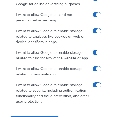
Ricevi le nostre ultime news
Google for online advertising purposes.
I want to allow Google to send me
da
Google News
personalized advertising.
I want to allow Google to enable storage
Condividi l'articolo
related to analytics like cookies on web or
device identifiers in apps.
F
T
Pi
W
S
I want to allow Google to enable storage
a
w
n
h
h
related to functionality of the website or app.
ce
it
te
at
a
Articolo precedente
I want to allow Google to enable storage
b
te
re
s
re
Prossimo articolo
related to personalization.
o
r
st
A
I want to allow Google to enable storage
o
p
related to security, including authentication
NOTIZIE RECENTI
k
p
functionality and fraud prevention, and other
user protection.
Ristorante distrutto dalle fiamme a La