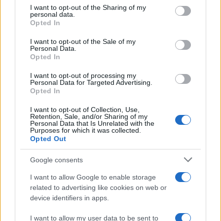
not limited to your visit or usage behaviour. You may click to
I want to opt-out of the Sharing of my
personal data.
grant or deny consent to Google and its third-party tags to
TEMI:
Aeroporto Olbia Costa Smeralda
Opted In
use your data for below specified purposes in below Google
Carlo Careddu
Continuità Territoriale Sardegna
consent section.
I want to opt-out of the Sale of my
Personal Data.
Notizie in tempo reale?
Opted In
Entra nel canale telegram di
I want to opt-out of processing my
GalluraOggi.it
Personal Data for Targeted Advertising.
Opted In
I want to opt-out of Collection, Use,
Retention, Sale, and/or Sharing of my
Personal Data that Is Unrelated with the
Purposes for which it was collected.
Inviaci le tue segnalazioni,
Opted Out
i tuoi video e le tue foto
Su WhatsApp al numero +39
Google consents
345 356 7512
I want to allow Google to enable storage
related to advertising like cookies on web or
device identifiers in apps.
I want to allow my user data to be sent to