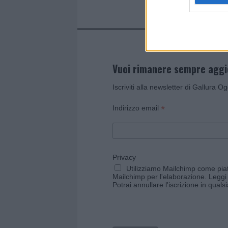
Vuoi rimanere sempre agg
Iscriviti alla newsletter di Gallura O
*
Indirizzo email
Privacy
Utilizziamo Mailchimp come piatt
Mailchimp per l'elaborazione.
Leggi 
Potrai annullare l'iscrizione in qual