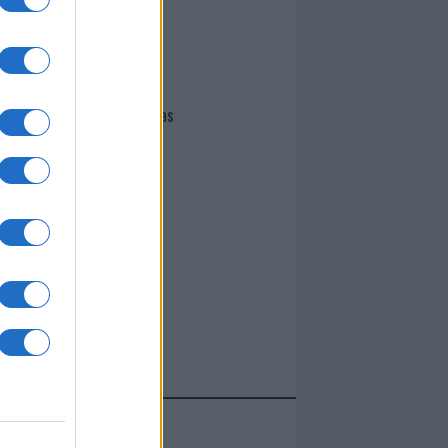
I nostri cari
Giovannimaria Cabras