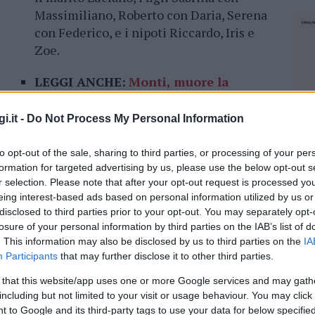
Massimiliano, Roberto con Daria, Serena
con Federico, e i nipoti Riccardo, Iris e
Zoe.
LEGGI ANCHE:
Monti, muore la
na scomparso: aveva 105 anni
.
i.it -
Do Not Process My Personal Information
ant’Ignazio.
to opt-out of the sale, sharing to third parties, or processing of your per
formation for targeted advertising by us, please use the below opt-out s
o alle ore 10 nella
chiesa parrocchiale di
r selection. Please note that after your opt-out request is processed y
rtenza dall’ospedale
Giovanni Paolo II
. Dopo
eing interest-based ads based on personal information utilized by us or
ompagnata al tempio crematorio per la
disclosed to third parties prior to your opt-out. You may separately opt-
i unisce al dolore della famiglia in questo
losure of your personal information by third parties on the IAB’s list of
. This information may also be disclosed by us to third parties on the
IA
Participants
that may further disclose it to other third parties.
 that this website/app uses one or more Google services and may gath
including but not limited to your visit or usage behaviour. You may click 
NEC
 to Google and its third-party tags to use your data for below specifi