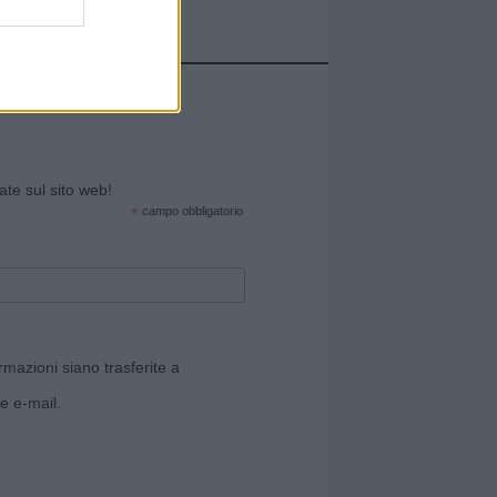
cate sul sito web!
*
campo obbligatorio
rmazioni siano trasferite a
e e-mail.