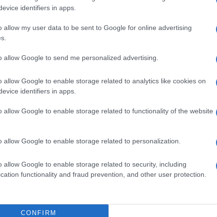
gram di GalluraOggi.it
evice identifiers in apps.
o allow my user data to be sent to Google for online advertising
s.
to allow Google to send me personalized advertising.
ime news da
Google News
o allow Google to enable storage related to analytics like cookies on
evice identifiers in apps.
o allow Google to enable storage related to functionality of the website
o allow Google to enable storage related to personalization.
dente
Prossimo articolo
o allow Google to enable storage related to security, including
cation functionality and fraud prevention, and other user protection.
CONFIRM