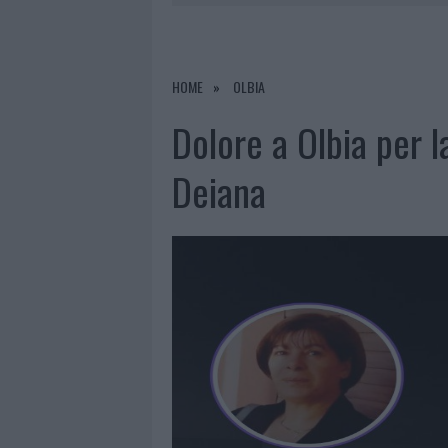
LA GALLURA
7 AGOSTO 2026
|
RAID NELLE CAMPAGNE DI BERCHI
7 AGOSTO 2026
|
MONTE PINO, VIA I CANCELLI DE
HOME
OLBIA
7 AGOSTO 2026
|
NUOVI STALLI RESIDENTI A PALA
Dolore a Olbia per 
7 AGOSTO 2026
|
PAUSA CAFFÈ IMPECCABILE: COME 
Deiana