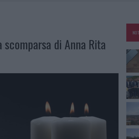
DDA, RISCHIO PER LA RETE ELETTRICA
L CANTIERE: LA GALLURA RITROVA LA STRADA
NOT
U, IL COMUNE COMPLETA L’ITER
la scomparsa di Anna Rita
SCEGLIERE LA SOLUZIONE IDEALE PER LA CASA E L’UFFICIO