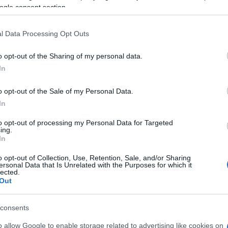
azionali?
ogle consent section.
 mese
cliccando
qui
l Data Processing Opt Outs
o opt-out of the Sharing of my personal data.
In
do nella sezione
Login
dal menù del sito o
o opt-out of the Sale of my Personal Data.
In
to opt-out of processing my Personal Data for Targeted
ing.
ia
In
o opt-out of Collection, Use, Retention, Sale, and/or Sharing
lazioni, i tuoi video e le tue foto
ersonal Data that Is Unrelated with the Purposes for which it
lected.
ro +39 345 356 7512
Out
consents
eale?
o allow Google to enable storage related to advertising like cookies on