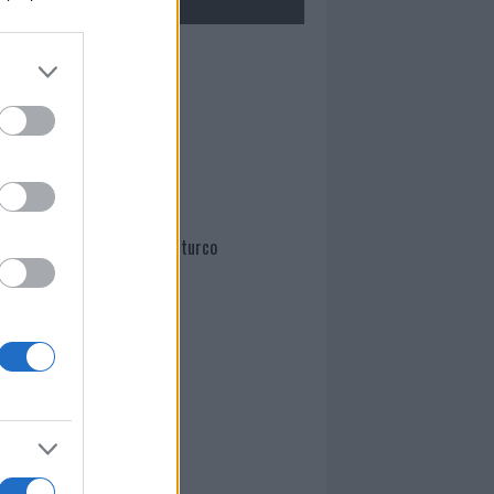
Mario Malu
Paolo Pinna
Martina Agostina Diturco
I nostri cari
I nostri cari