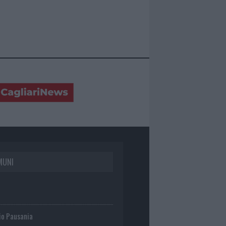
MUNI
io Pausania