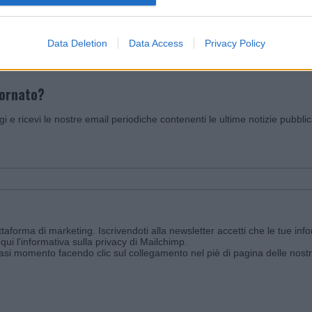
Invia un Comunicato Stampa
|
Pubblicità
|
Segnala
Data Deletion
Data Access
Privacy Policy
iornato?
ggi e ricevi le nostre email periodiche contenenti le ultime notizie pubbli
aforma di marketing. Iscrivendoti alla newsletter accetti che le tue info
qui l'informativa sulla privacy di Mailchimp
.
siasi momento facendo clic sul collegamento nel piè di pagina delle nostr