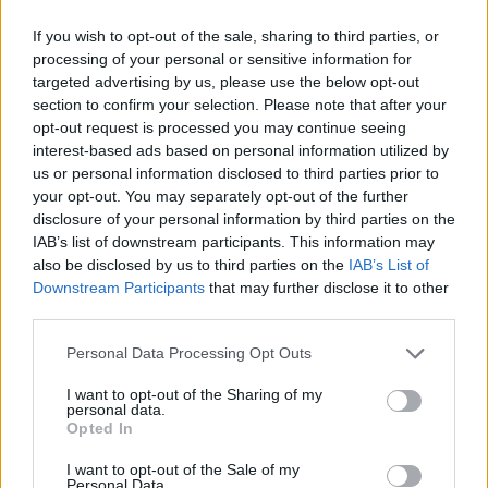
Gallura, finti clienti svuotano le suite: furto da
If you wish to opt-out of the sale, sharing to third parties, or
50mila nel resort
processing of your personal or sensitive information for
targeted advertising by us, please use the below opt-out
section to confirm your selection. Please note that after your
Meteo Olbia 7 agosto, sole e caldo tornano
opt-out request is processed you may continue seeing
protagonisti
interest-based ads based on personal information utilized by
us or personal information disclosed to third parties prior to
your opt-out. You may separately opt-out of the further
Test tunnel Olbia: rampe chiuse ancora fino a
disclosure of your personal information by third parties on the
fine agosto
IAB’s list of downstream participants. This information may
also be disclosed by us to third parties on the
IAB’s List of
Downstream Participants
that may further disclose it to other
Aggius conquista la classifica delle mete più
third parties.
amate dell’estate 2026
Please note that this website/app uses one or more Google
Personal Data Processing Opt Outs
services and may gather and store information including but
not limited to your visit or usage behaviour. You may click to
I want to opt-out of the Sharing of my
personal data.
grant or deny consent to Google and its third-party tags to
Opted In
use your data for below specified purposes in below Google
consent section.
I want to opt-out of the Sale of my
Personal Data.