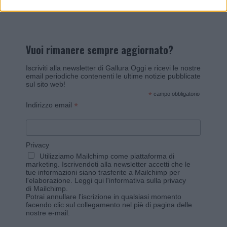
Vuoi rimanere sempre aggiornato?
Iscriviti alla newsletter di Gallura Oggi e ricevi le nostre
email periodiche contenenti le ultime notizie pubblicate
sul sito web!
*
campo obbligatorio
*
Indirizzo email
Privacy
Utilizziamo Mailchimp come piattaforma di
marketing. Iscrivendoti alla newsletter accetti che le
tue informazioni siano trasferite a Mailchimp per
l'elaborazione.
Leggi qui l'informativa sulla privacy
di Mailchimp
.
Potrai annullare l'iscrizione in qualsiasi momento
facendo clic sul collegamento nel piè di pagina delle
nostre e-mail.