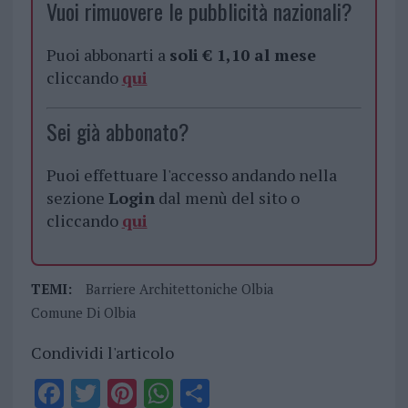
Vuoi rimuovere le pubblicità nazionali?
Puoi abbonarti a
soli € 1,10 al mese
cliccando
qui
Sei già abbonato?
Puoi effettuare l'accesso andando nella
sezione
Login
dal menù del sito o
cliccando
qui
TEMI:
Barriere Architettoniche Olbia
Comune Di Olbia
Condividi l'articolo
F
T
Pi
W
S