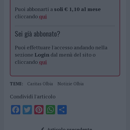
Puoi abbonarti a
soli € 1,10 al mese
cliccando
qui
Sei già abbonato?
Puoi effettuare l'accesso andando nella
sezione
Login
dal menù del sito o
cliccando
qui
TEMI:
Caritas Olbia
Notizie Olbia
Condividi l'articolo
F
T
Pi
W
S
a
w
n
h
h
ce
it
te
at
a
Articolo precedente