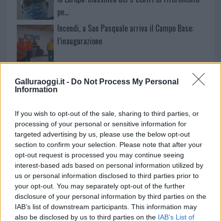
pe…
Incendi, a San Pasquale arriva il Campo Base:
l’inaugurazione
Andrea Mura conquista Palau: grande
partecipazione per il suo racconto
Galluraoggi.it -
Do Not Process My Personal
Information
Calangianus, allarme sul centro accoglienza
If you wish to opt-out of the sale, sharing to third parties, or
minori, Albieri: “Episodi gravissimi”
processing of your personal or sensitive information for
targeted advertising by us, please use the below opt-out
section to confirm your selection. Please note that after your
opt-out request is processed you may continue seeing
interest-based ads based on personal information utilized by
us or personal information disclosed to third parties prior to
your opt-out. You may separately opt-out of the further
disclosure of your personal information by third parties on the
IAB’s list of downstream participants. This information may
also be disclosed by us to third parties on the
IAB’s List of