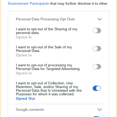
Downstream Participants
that may further disclose it to other
third parties.
NECROLOGIE
Please note that this website/app uses one or more Google
Personal Data Processing Opt Outs
services and may gather and store information including but
not limited to your visit or usage behaviour. You may click to
I want to opt-out of the Sharing of my
Mario Malu
personal data.
grant or deny consent to Google and its third-party tags to
Opted In
use your data for below specified purposes in below Google
consent section.
I want to opt-out of the Sale of my
Personal Data.
Paolo Pinna
Opted In
I want to opt-out of processing my
Personal Data for Targeted Advertising.
Opted In
Martina Agostina Diturco
I want to opt-out of Collection, Use,
Retention, Sale, and/or Sharing of my
Personal Data that Is Unrelated with the
Purposes for which it was collected.
I nostri cari
Opted Out
Google consents