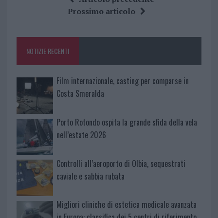
b
te
re
s
re
Prossimo articolo
o
r
st
A
o
p
NOTIZIE RECENTI
k
p
Film internazionale, casting per comparse in
Costa Smeralda
Porto Rotondo ospita la grande sfida della vela
nell’estate 2026
Controlli all’aeroporto di Olbia, sequestrati
caviale e sabbia rubata
Migliori cliniche di estetica medicale avanzata
in Europa: classifica dei 5 centri di riferimento