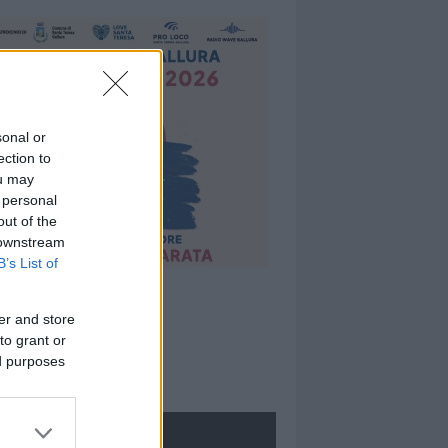
sonal or
ection to
ou may
 personal
out of the
 downstream
B’s List of
er and store
to grant or
ed purposes
ROLOGIE