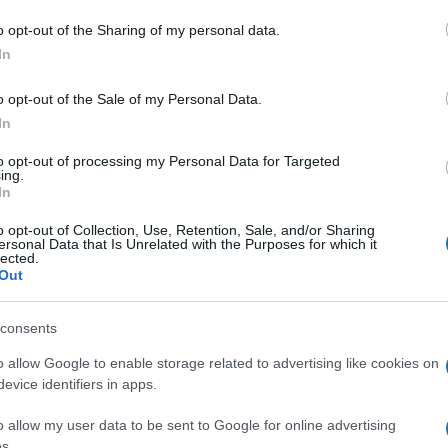
o opt-out of the Sharing of my personal data.
In
do nella sezione
Login
dal menù del sito o
o opt-out of the Sale of my Personal Data.
In
Olbia
Notizie Olbia
Olbia Notizie
to opt-out of processing my Personal Data for Targeted
ing.
In
o opt-out of Collection, Use, Retention, Sale, and/or Sharing
ersonal Data that Is Unrelated with the Purposes for which it
lected.
Out
dente
Prossimo articolo
consents
o allow Google to enable storage related to advertising like cookies on
evice identifiers in apps.
o allow my user data to be sent to Google for online advertising
s.