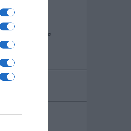
I nostri cari
Giovannimaria Cabras