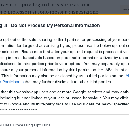
 avuto il privilegio di assistere ad una
vi e professori si sono messi a disposizione
a detto il presidente dell’Avis Olbia,
tto con una civiltà, educazione, gentilezza,
i.it -
Do Not Process My Personal Information
 commuovente. E grazie a questa “bellezza” che
er una società migliore. Nulla è scontato e
to opt-out of the sale, sharing to third parties, or processing of your per
formation for targeted advertising by us, please use the below opt-out s
izzazioni sociali così evolute e concrete ci
r selection. Please note that after your opt-out request is processed y
e aggiunto che le stesse creano. Pertanto non
eing interest-based ads based on personal information utilized by us or
a dirigente, la prof.ssa Salvatorica Scuderi, il
disclosed to third parties prior to your opt-out. You may separately opt-
o il personale docente, nonché gli addetti di
losure of your personal information by third parties on the IAB’s list of
aterali, per la perfetta organizzazione
. This information may also be disclosed by us to third parties on the
IA
Participants
that may further disclose it to other third parties.
e e inclusiva”.
 that this website/app uses one or more Google services and may gath
including but not limited to your visit or usage behaviour. You may click 
azionali?
 to Google and its third-party tags to use your data for below specifi
ogle consent section.
 mese
cliccando
qui
l Data Processing Opt Outs
NEC