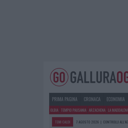
PRIMA PAGINA
CRONACA
ECONOMIA
OLBIA
TEMPIO PAUSANIA
ARZACHENA
LA MADDALEN
TEMI CALDI
7 AGOSTO 2026
|
CONTROLLI ALL’A
7 AGOSTO 2026
|
MIGLIORI CLINICH