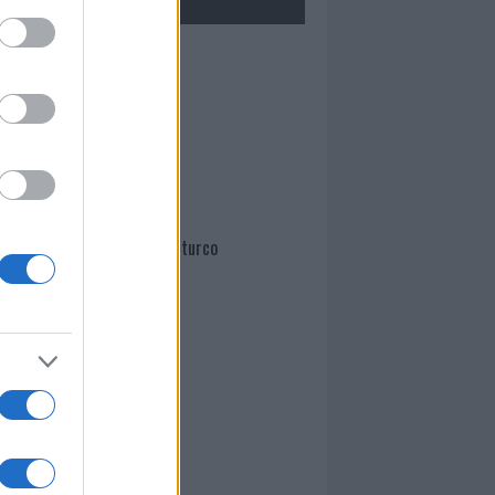
Mario Malu
Paolo Pinna
Martina Agostina Diturco
I nostri cari
I nostri cari