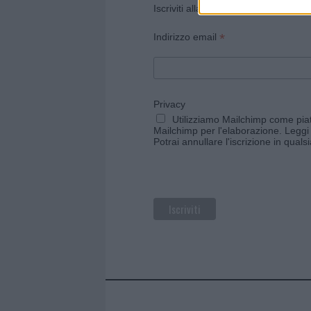
Iscriviti alla newsletter di Gallura O
*
Indirizzo email
Privacy
Utilizziamo Mailchimp come piatt
Mailchimp per l'elaborazione.
Leggi 
Potrai annullare l'iscrizione in qual