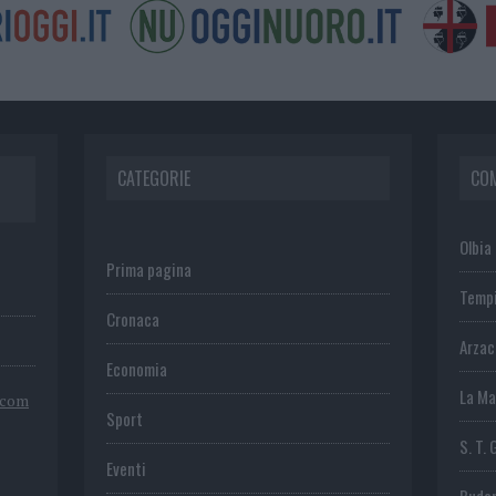
CATEGORIE
CO
Olbia
Prima pagina
Temp
Cronaca
Arza
Economia
La Ma
.com
Sport
S. T. 
Eventi