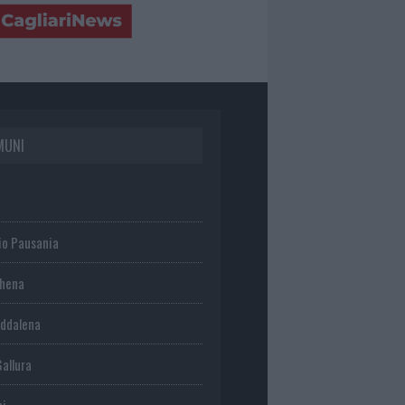
MUNI
io Pausania
chena
ddalena
Gallura