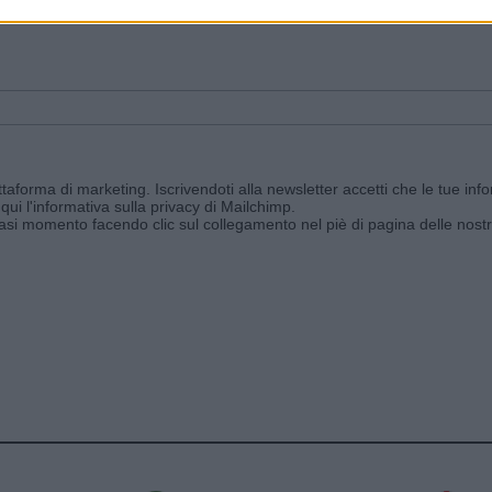
ggi e ricevi le nostre email periodiche contenenti le ultime notizie pubbli
aforma di marketing. Iscrivendoti alla newsletter accetti che le tue info
qui l'informativa sulla privacy di Mailchimp
.
siasi momento facendo clic sul collegamento nel piè di pagina delle nostr