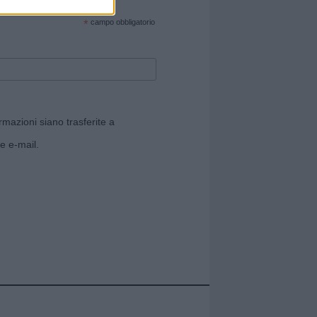
cate sul sito web!
*
campo obbligatorio
rmazioni siano trasferite a
e e-mail.