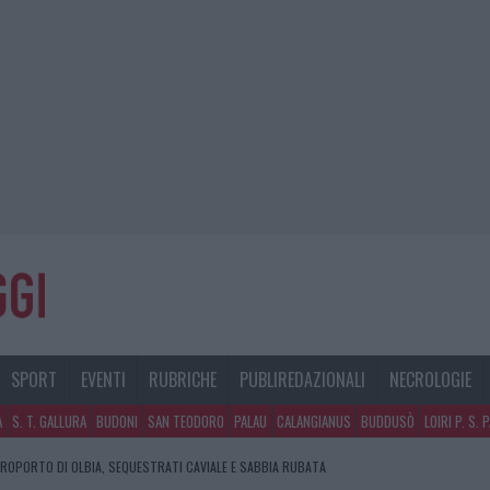
SPORT
EVENTI
RUBRICHE
PUBLIREDAZIONALI
NECROLOGIE
A
S. T. GALLURA
BUDONI
SAN TEODORO
PALAU
CALANGIANUS
BUDDUSÒ
LOIRI P. S. 
EROPORTO DI OLBIA, SEQUESTRATI CAVIALE E SABBIA RUBATA
E DI ESTETICA MEDICALE AVANZATA IN EUROPA: CLASSIFICA DEI 5 CENTRI DI