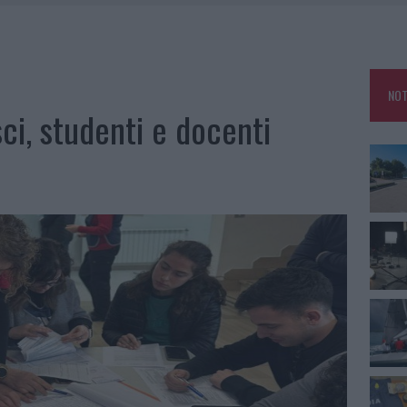
SER NON INVASIVI
U, IL COMUNE COMPLETA L’ITER
 PER COMPARSE IN COSTA SMERALDA
NOT
DE SFIDA DELLA VELA NELL’ESTATE 2026
ci, studenti e docenti