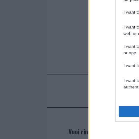
I want 
I want t
web or d
I want t
or app.
I want t
I want t
authenti
Vuoi rimanere sempre agg