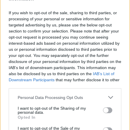
If you wish to opt-out of the sale, sharing to third parties, or
processing of your personal or sensitive information for
Inviaci le tue segnalazioni,
targeted advertising by us, please use the below opt-out
section to confirm your selection. Please note that after your
i tuoi video e le tue foto
opt-out request is processed you may continue seeing
Su WhatsApp al numero +39
interest-based ads based on personal information utilized by
345 356 7512
us or personal information disclosed to third parties prior to
your opt-out. You may separately opt-out of the further
disclosure of your personal information by third parties on the
IAB’s list of downstream participants. This information may
also be disclosed by us to third parties on the
IAB’s List of
Ricevi le nostre ultime news
Downstream Participants
that may further disclose it to other
third parties.
da
Google News
Please note that this website/app uses one or more Google
Personal Data Processing Opt Outs
services and may gather and store information including but
not limited to your visit or usage behaviour. You may click to
I want to opt-out of the Sharing of my
personal data.
grant or deny consent to Google and its third-party tags to
Opted In
Condividi l'articolo
use your data for below specified purposes in below Google
consent section.
I want to opt-out of the Sale of my