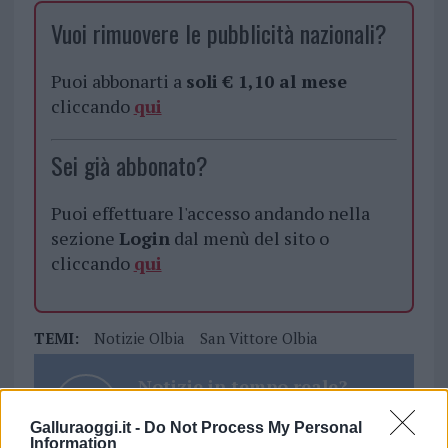
Vuoi rimuovere le pubblicità nazionali?
Puoi abbonarti a
soli € 1,10 al mese
cliccando
qui
Sei già abbonato?
Puoi effettuare l'accesso andando nella
sezione
Login
dal menù del sito o
cliccando
qui
TEMI:
Notizie Olbia
San Vittore Olbia
Notizie in tempo reale?
Entra nel canale telegram di
Galluraoggi.it -
Do Not Process My Personal
GalluraOggi.it
Information