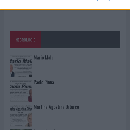
NECROLOGIE
Mario Malu
Paolo Pinna
Martina Agostina Diturco