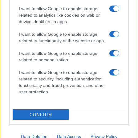
I want to allow Google to enable storage
Incidente sulla strada provinciale ad Arzachena,
related to analytics like cookies on web or
device identifiers in apps.
un ferito
I want to allow Google to enable storage
Sangue, musica e solidarietà con Avis Olbia al
related to functionality of the website or app.
Delta Center
I want to allow Google to enable storage
related to personalization.
Meteo Olbia 9 agosto, temperature in calo
I want to allow Google to enable storage
related to security, including authentication
functionality and fraud prevention, and other
user protection.
Salmo finisce in ospedale a Catania, ma il tour
va avanti: “Sicilia, ci sono”
CONFIRM
Data Deletion
Data Access
Privacy Policy