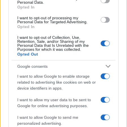
F
T
Pi
W
S
Personal Data.
Opted In
a
w
n
h
h
ce
it
te
at
a
I want to opt-out of processing my
Articolo precedente
Personal Data for Targeted Advertising.
b
te
re
s
re
Opted In
Prossimo articolo
o
r
st
A
I want to opt-out of Collection, Use,
Retention, Sale, and/or Sharing of my
o
p
Personal Data that Is Unrelated with the
Purposes for which it was collected.
NOTIZIE RECENTI
k
p
Opted Out
Google consents
Controlli rafforzati in Costa Smeralda, 20
arresti e 135 denunce
I want to allow Google to enable storage
related to advertising like cookies on web or
device identifiers in apps.
Tre milioni di euro dalla Provincia Gallura per
nuove aule nelle scuole di Olbia
I want to allow my user data to be sent to
Google for online advertising purposes.
Incidente sulla provinciale 125, paura tra Olbia e
I want to allow Google to send me
Arzachena
personalized advertising.