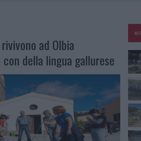
IAMME A LA MADDALENA, INCENDIO A MONTI D’À RENA
KEND A OLBIA E IN GALLURA
 BELLA ANCHE DAL VIVO: UN AMICO VIP SVELA COME FA
NOT
 A FUOCO DUE FURGONI
 rivivono ad Olbia
 con della lingua gallurese