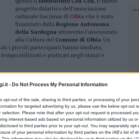
questo il
laboratorio Cóa Cóa
, il nuovo
progetto didattico dell’associazione
culturale Sas Janas di
Olbia
che è stato
finanziato dalla
Regione Autonoma
della Sardegna
attraverso l’assessorato
alla Cultura del
Comune di Olbia
. Un
ali i piccoli partecipanti hanno studiato,
 tempo utilizzati e praticati negli stazzi e
sti progetti – commenta
Sabrina Serra
,
 volti non solo alla conoscenza e al
recupero
i.it -
Do Not Process My Personal Information
 grande valore educativo e sociale, dando la
vertirsi in modo sano
e spontaneo”.
to opt-out of the sale, sharing to third parties, or processing of your per
formation for targeted advertising by us, please use the below opt-out s
r selection. Please note that after your opt-out request is processed y
e
, si è svolto prevalentemente all’aperto e
eing interest-based ads based on personal information utilized by us or
a nuova piazza della chiesa della
frazione di
disclosed to third parties prior to your opt-out. You may separately opt-
iverse persone anziane, tutte particolarmente
losure of your personal information by third parties on the IAB’s list of
NEC
na Serra
e di
Salvatore Sini
, delegato di
. This information may also be disclosed by us to third parties on the
IA