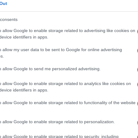
Out
consents
lazioni, i tuoi video e le tue foto
ro +39 345 356 7512
o allow Google to enable storage related to advertising like cookies on
evice identifiers in apps.
o allow my user data to be sent to Google for online advertising
s.
eale?
gram di GalluraOggi.it
to allow Google to send me personalized advertising.
o allow Google to enable storage related to analytics like cookies on
evice identifiers in apps.
o allow Google to enable storage related to functionality of the website
ime news da
Google News
o allow Google to enable storage related to personalization.
o allow Google to enable storage related to security, including