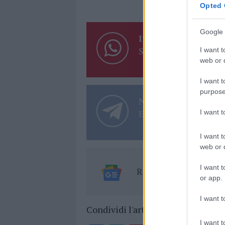
Opted 
Google 
Inviaci le tue segna
Su WhatsApp al nume
I want t
web or d
I want t
purpose
Notizie in tempo r
Entra nel canale tele
I want 
I want t
web or d
I want t
Ricevi le nostre ult
or app.
I want t
Condividi l'articolo
I want t