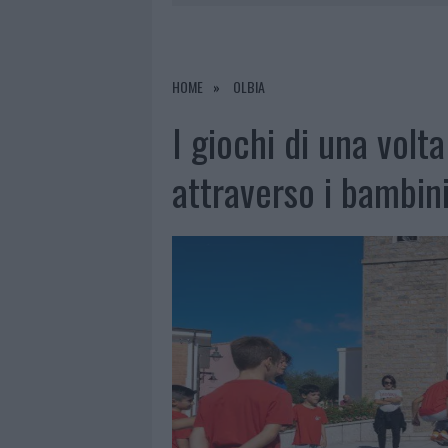
8 AGOSTO 2026
|
RISTORANTE DISTRUTTO DALLE F
7 AGOSTO 2026
|
LE PREVISIONI METEO PER IL WEE
7 AGOSTO 2026
|
MICHELLE HUNZIKER IN GALLURA,
HOME
OLBIA
8 AGOSTO 2026
|
INCENDIO NELLA NOTTE A OLBIA,
I giochi di una volta
attraverso i bambini