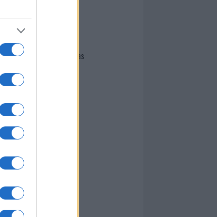
I nostri cari
Giovannimaria Cabras