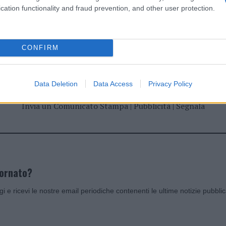
cation functionality and fraud prevention, and other user protection.
dente
Prossimo articolo
CONFIRM
Data Deletion
Data Access
Privacy Policy
Invia un Comunicato Stampa
|
Pubblicità
|
Segnala
iornato?
ggi e ricevi le nostre email periodiche contenenti le ultime notizie pubbli