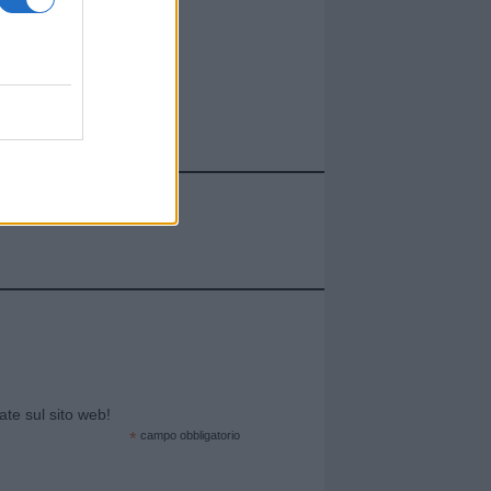
cate sul sito web!
*
campo obbligatorio