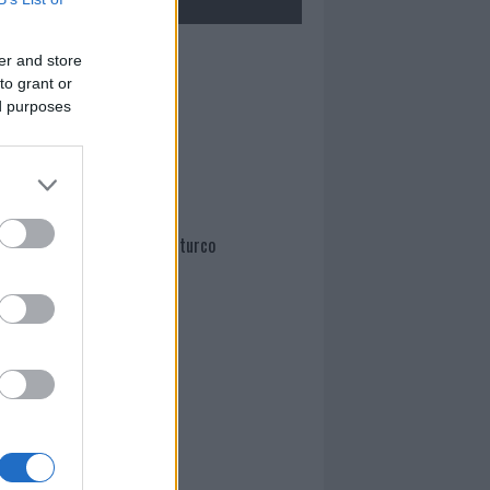
Mario Malu
er and store
to grant or
ed purposes
Paolo Pinna
Martina Agostina Diturco
I nostri cari
I nostri cari