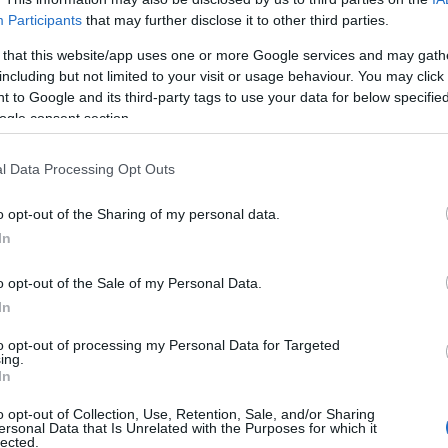
dei giochi più apprezzati è stato quello di “
li
Participants
that may further disclose it to other third parties.
tto in legno dotato di ruote realizzate con
 that this website/app uses one or more Google services and may gath
eresse hanno suscitato i giochi “
li cabaddhi
including but not limited to your visit or usage behaviour. You may click 
 to Google and its third-party tags to use your data for below specifi
ogle consent section.
ni e i genitori sono stati invitati a gustare un
, “carri arrustu” e “siati” tra le mura di uno
l Data Processing Opt Outs
tato invece dedicato ai giochi di gruppo. Tutti i
empre
originari della Gallura o della
o opt-out of the Sharing of my personal data.
cepito e compreso i dialoghi in
linga
In
esse e divertimento, arrivando anche a
o opt-out of the Sale of my Personal Data.
la chita
” (i giorni della settimana), “li stagjoni”
In
.
to opt-out of processing my Personal Data for Targeted
 il laboratorio, coordinato dall’
associazione
ing.
In
mposto da
Quintino Mossa
,
Claudia Pirina
,
ore
.
o opt-out of Collection, Use, Retention, Sale, and/or Sharing
ersonal Data that Is Unrelated with the Purposes for which it
lected.