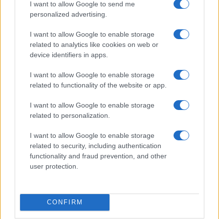
Martina Agostina Diturco
I want to allow Google to send me
personalized advertising.
I want to allow Google to enable storage
I nostri cari
related to analytics like cookies on web or
device identifiers in apps.
I want to allow Google to enable storage
I nostri cari
related to functionality of the website or app.
I want to allow Google to enable storage
related to personalization.
I nostri cari
I want to allow Google to enable storage
related to security, including authentication
functionality and fraud prevention, and other
Giovannimaria Cabras
user protection.
CONFIRM