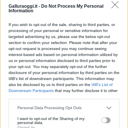
Galluraoggi.it -
Do Not Process My Personal
Information
Nuovi stalli residenti a Palau, il Comune
completa l’iter
If you wish to opt-out of the sale, sharing to third parties, or
processing of your personal or sensitive information for
targeted advertising by us, please use the below opt-out
Film internazionale, casting per comparse in
section to confirm your selection. Please note that after your
Costa Smeralda
opt-out request is processed you may continue seeing
interest-based ads based on personal information utilized by
us or personal information disclosed to third parties prior to
Porto Rotondo ospita la grande sfida della vela
your opt-out. You may separately opt-out of the further
nell’estate 2026
disclosure of your personal information by third parties on the
IAB’s list of downstream participants. This information may
also be disclosed by us to third parties on the
IAB’s List of
Controlli all’aeroporto di Olbia, sequestrati
Downstream Participants
that may further disclose it to other
caviale e sabbia rubata
third parties.
Please note that this website/app uses one or more Google
Personal Data Processing Opt Outs
Migliori cliniche di estetica medicale avanzata
services and may gather and store information including but
in Europa: classifica dei 5 centri di riferimento
not limited to your visit or usage behaviour. You may click to
I want to opt-out of the Sharing of my
personal data.
pe…
grant or deny consent to Google and its third-party tags to
Opted In