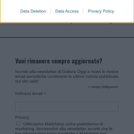
Data Deletion
Data Access
Privacy Policy
Invia un Comunicato Stampa
|
Pubblicità
|
Segnala
Vuoi rimanere sempre aggiornato?
Iscriviti alla newsletter di Gallura Oggi e ricevi le nostre
email periodiche contenenti le ultime notizie pubblicate
sul sito web!
*
campo obbligatorio
*
Indirizzo email
Privacy
Utilizziamo Mailchimp come piattaforma di
marketing. Iscrivendoti alla newsletter accetti che le
tue informazioni siano trasferite a Mailchimp per