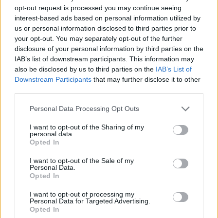
Robbie Williams incanta il gala del Big Art
opt-out request is processed you may continue seeing
interest-based ads based on personal information utilized by
Festival al Romazzino
us or personal information disclosed to third parties prior to
your opt-out. You may separately opt-out of the further
Maxi piano tra Smeralda Holding e il Comune di
disclosure of your personal information by third parties on the
IAB’s list of downstream participants. This information may
Arzachena
also be disclosed by us to third parties on the
IAB’s List of
Downstream Participants
that may further disclose it to other
third parties.
Salvini al concerto per De Andrè, la nipote: “Mio
nonno gli avrebbe chiesto che cazzo ci faceva”
Please note that this website/app uses one or more Google
Personal Data Processing Opt Outs
services and may gather and store information including but
not limited to your visit or usage behaviour. You may click to
I want to opt-out of the Sharing of my
Stop ai cantieri privati a Olbia, nuove regole
personal data.
grant or deny consent to Google and its third-party tags to
Opted In
anche a San Pantaleo
use your data for below specified purposes in below Google
consent section.
I want to opt-out of the Sale of my
Personal Data.
Rapina a Porto Rotondo, due uomini fermati dai
Opted In
carabinieri
I want to opt-out of processing my
Personal Data for Targeted Advertising.
Opted In
Auto prende fuoco sulla strada statale 125 a