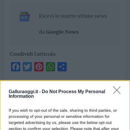
Ricevi le nostre ultime news
da
Google News
Condividi l'articolo
F
T
Pi
W
S
a
w
n
h
h
ce
it
te
at
a
Articolo precedente
b
te
re
s
re
Galluraoggi.it -
Do Not Process My Personal
Prossimo articolo
Information
o
r
st
A
o
p
If you wish to opt-out of the sale, sharing to third parties, or
processing of your personal or sensitive information for
NOTIZIE RECENTI
k
p
targeted advertising by us, please use the below opt-out
section to confirm your selection. Please note that after your