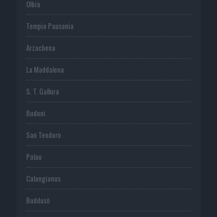
Olbia
Tempio Pausania
Arzachena
La Maddalena
S. T. Gallura
Budoni
San Teodoro
Palau
Calangianus
Buddusò