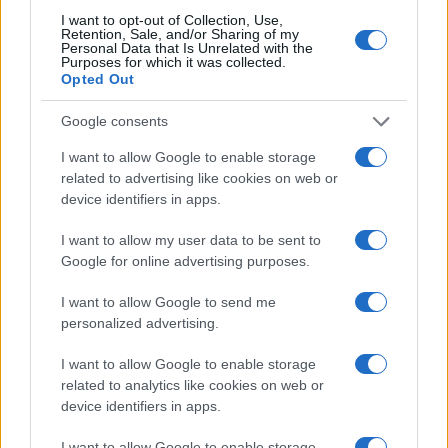
Olbia, cosa è successo
I want to opt-out of Collection, Use,
Retention, Sale, and/or Sharing of my
Personal Data that Is Unrelated with the
Purposes for which it was collected.
Incidente sulla 125 a Olbia, due auto coinvolte:
Opted Out
danni ingenti
Google consents
I want to allow Google to enable storage
related to advertising like cookies on web or
device identifiers in apps.
I want to allow my user data to be sent to
Google for online advertising purposes.
I want to allow Google to send me
personalized advertising.
NECROLOGIE
I want to allow Google to enable storage
related to analytics like cookies on web or
device identifiers in apps.
Mario Malu
I want to allow Google to enable storage