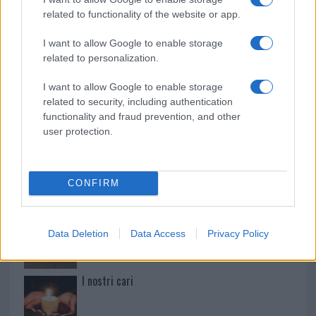
related to functionality of the website or app.
Paolo Pinna
I want to allow Google to enable storage
related to personalization.
I want to allow Google to enable storage
Martina Agostina Diturco
related to security, including authentication
functionality and fraud prevention, and other
user protection.
I nostri cari
CONFIRM
I nostri cari
Data Deletion
Data Access
Privacy Policy
I nostri cari