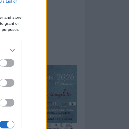
B’s List of
er and store
to grant or
ed purposes