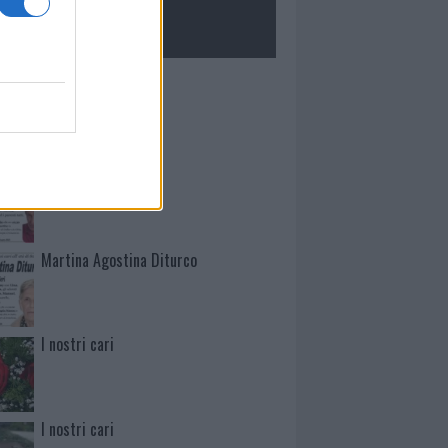
ROLOGIE
Mario Malu
Paolo Pinna
Martina Agostina Diturco
I nostri cari
I nostri cari