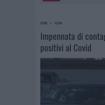
5 AGOSTO 2026
|
“SUL FILO DEL DISCORSO”: SOLD
5 AGOSTO 2026
|
LA MADDALENA, FESTA PER I 30 A
5 AGOSTO 2026
|
ESCE DI STRADA CON L’AUTO AD
HOME
OLBIA
5 AGOSTO 2026
|
TURISTE SI PERDONO A TAVOLARA
Impennata di contag
positivi al Covid