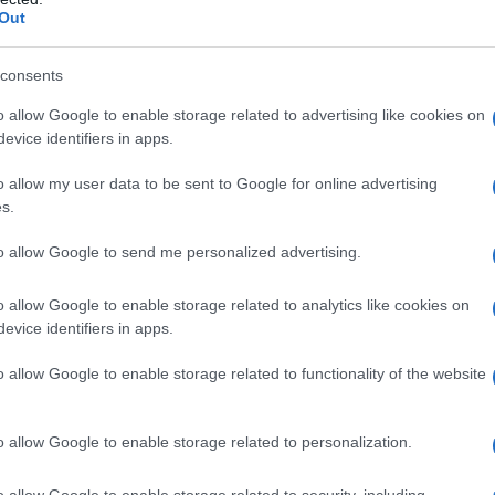
Out
consents
do nella sezione
Login
dal menù del sito o
o allow Google to enable storage related to advertising like cookies on
evice identifiers in apps.
o allow my user data to be sent to Google for online advertising
s.
Olbia
Covid Olbia
Dati Contagi Olbia
to allow Google to send me personalized advertising.
lazioni, i tuoi video e le tue foto
o allow Google to enable storage related to analytics like cookies on
evice identifiers in apps.
ro +39 345 356 7512
o allow Google to enable storage related to functionality of the website
eale?
o allow Google to enable storage related to personalization.
gram di GalluraOggi.it
o allow Google to enable storage related to security, including