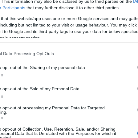
. This information may also be disclosed by us to third parties on the
IA
endo a fare i tamponi dove sono stati rilevati
Participants
that may further disclose it to other third parties.
 that this website/app uses one or more Google services and may gath
including but not limited to your visit or usage behaviour. You may click 
attenzione nel controllo e l’esibizione del
 to Google and its third-party tags to use your data for below specifi
 specifici uffici dobbiamo esibire il green pass
ogle consent section.
 il tampone sappiano che mettono in crisi
bblica della nostra comunità
.
l Data Processing Opt Outs
o opt-out of the Sharing of my personal data.
In
o opt-out of the Sale of my Personal Data.
In
to opt-out of processing my Personal Data for Targeted
ing.
In
azionali?
o opt-out of Collection, Use, Retention, Sale, and/or Sharing
ersonal Data that Is Unrelated with the Purposes for which it
 mese
cliccando
qui
lected.