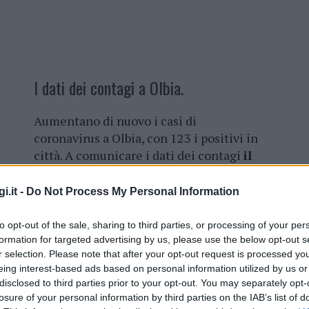
I dati dei contagi a Olbia.
Aumentano di nuovo i casi di
coronavirus a Olbia, con 123 i positivi in
città. A comunicare i dati dei contagi
il
sindaco Settimo Nizzi.
i.it -
Do Not Process My Personal Information
Molti di questi positivi si trovano nelle
scuole,
ma non ci sono ricoverati
. “La
to opt-out of the sale, sharing to third parties, or processing of your per
situazione è tranquilla – dichiara il
formation for targeted advertising by us, please use the below opt-out s
primo cittadino -, però avendo avuto
r selection. Please note that after your opt-out request is processed y
eing interest-based ads based on personal information utilized by us or
questo aumento sensibile rispetto al
disclosed to third parties prior to your opt-out. You may separately opt-
e attenti e mantenere le distanze, mascherina
losure of your personal information by third parties on the IAB’s list of
o un aumento importante rispetto ad altre