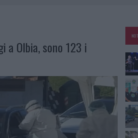
 OUT AD OLBIA PER IL READING SU ATZENI
NNI DEL DIVING CENTER DI TEGGE
 ARZACHENA: FERITO IL CONDUCENTE
NOT
: SALVATE DAI VIGILI DEL FUOCO
i a Olbia, sono 123 i