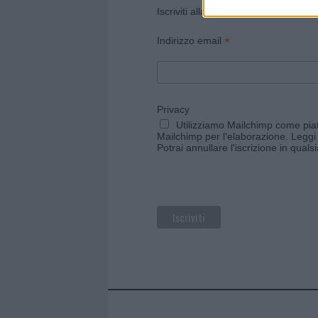
Iscriviti alla newsletter di Gallura O
*
Indirizzo email
Privacy
Utilizziamo Mailchimp come piatt
Mailchimp per l'elaborazione.
Leggi 
Potrai annullare l'iscrizione in qual