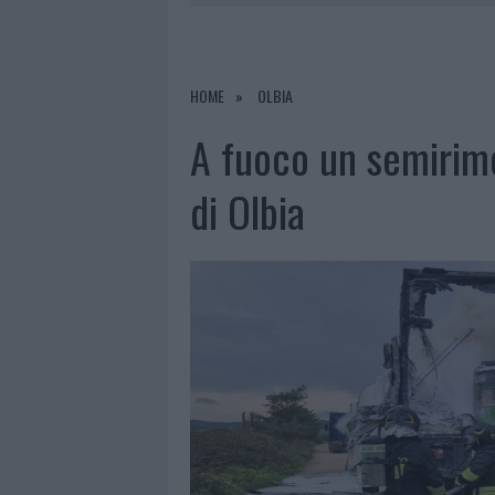
8 AGOSTO 2026
|
RISTORANTE DISTRUTTO DALLE F
7 AGOSTO 2026
|
LE PREVISIONI METEO PER IL WEE
7 AGOSTO 2026
|
MICHELLE HUNZIKER IN GALLURA,
HOME
OLBIA
8 AGOSTO 2026
|
INCENDIO NELLA NOTTE A OLBIA,
A fuoco un semirimo
di Olbia