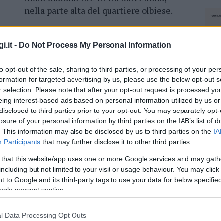
nella parte alta del quartiere olbiese.
Stando alle prime informazioni, il
mezzo, che trasportava materiale
i.it -
Do Not Process My Personal Information
meccanico e alcuni barili di olio
domare le fiamme è giunta in supporto anche
to opt-out of the sale, sharing to third parties, or processing of your per
formation for targeted advertising by us, please use the below opt-out s
rtunatamente, feriti.
r selection. Please note that after your opt-out request is processed y
eing interest-based ads based on personal information utilized by us or
disclosed to third parties prior to your opt-out. You may separately opt-
losure of your personal information by third parties on the IAB’s list of
. This information may also be disclosed by us to third parties on the
IA
azionali?
Participants
that may further disclose it to other third parties.
 that this website/app uses one or more Google services and may gath
 mese
cliccando
qui
including but not limited to your visit or usage behaviour. You may click 
 to Google and its third-party tags to use your data for below specifi
ogle consent section.
do nella sezione
Login
dal menù del sito o
l Data Processing Opt Outs
NEC