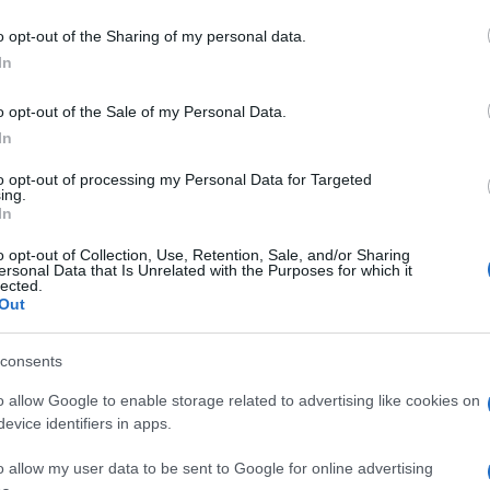
o opt-out of the Sharing of my personal data.
In
imorchio Olbia
Notizie Gallura
Notizie Olbia
o opt-out of the Sale of my Personal Data.
In
lazioni, i tuoi video e le tue foto
to opt-out of processing my Personal Data for Targeted
ing.
ro +39 345 356 7512
In
o opt-out of Collection, Use, Retention, Sale, and/or Sharing
ersonal Data that Is Unrelated with the Purposes for which it
lected.
Out
eale?
gram di GalluraOggi.it
consents
o allow Google to enable storage related to advertising like cookies on
evice identifiers in apps.
ime news da
Google News
o allow my user data to be sent to Google for online advertising