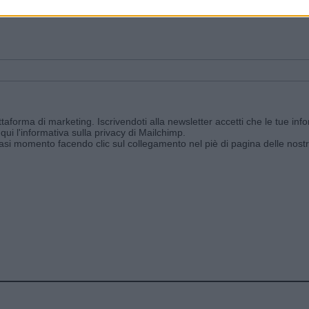
ggi e ricevi le nostre email periodiche contenenti le ultime notizie pubbli
aforma di marketing. Iscrivendoti alla newsletter accetti che le tue info
qui l'informativa sulla privacy di Mailchimp
.
siasi momento facendo clic sul collegamento nel piè di pagina delle nostr