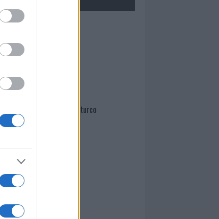
Mario Malu
Paolo Pinna
Martina Agostina Diturco
I nostri cari
I nostri cari