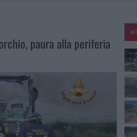
IAMME A LA MADDALENA, INCENDIO A MONTI D’À RENA
KEND A OLBIA E IN GALLURA
 BELLA ANCHE DAL VIVO: UN AMICO VIP SVELA COME FA
NOT
 A FUOCO DUE FURGONI
rchio, paura alla periferia