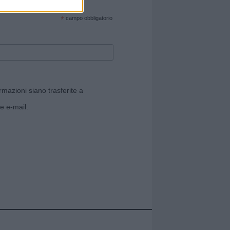
cate sul sito web!
*
campo obbligatorio
rmazioni siano trasferite a
e e-mail.