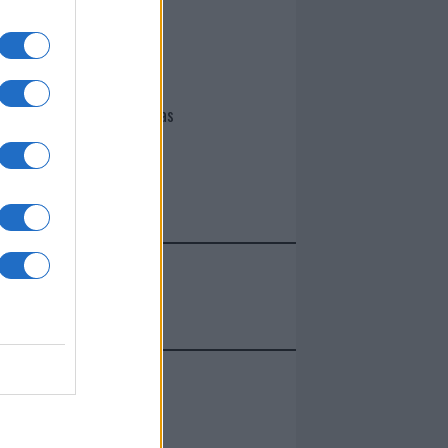
I nostri cari
Giovannimaria Cabras