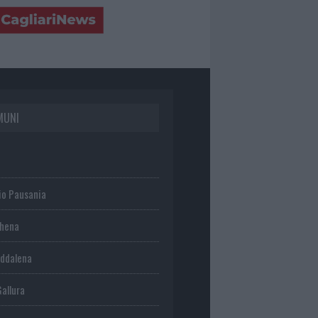
MUNI
io Pausania
chena
ddalena
Gallura