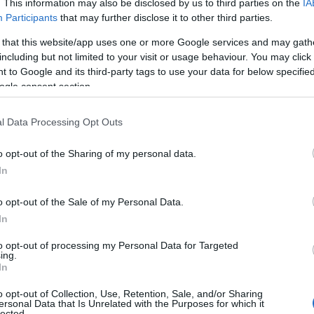
. This information may also be disclosed by us to third parties on the
IA
Minda Noa
(dove c’è il nuovo centro
Participants
that may further disclose it to other third parties.
i nuovi marciapiedi e anche una rotatoria.
 that this website/app uses one or more Google services and may gath
tati realizzati in modo uniforme. Una lettrice
including but not limited to your visit or usage behaviour. You may click 
piede rosso (ormai scolorito) è ormai logorato
 to Google and its third-party tags to use your data for below specifi
e carenza di scivoli per le carrozzine.
ogle consent section.
completato il marciapiede, quella parte della
l Data Processing Opt Outs
atti molte attività commerciali sono nate in
 quel marciapiede è la linea di demarcazione
o opt-out of the Sharing of my personal data.
quella che allora era caratterizzata da
case
In
o opt-out of the Sale of my Personal Data.
In
to opt-out of processing my Personal Data for Targeted
ing.
azionali?
In
o opt-out of Collection, Use, Retention, Sale, and/or Sharing
 mese
cliccando
qui
ersonal Data that Is Unrelated with the Purposes for which it
lected.