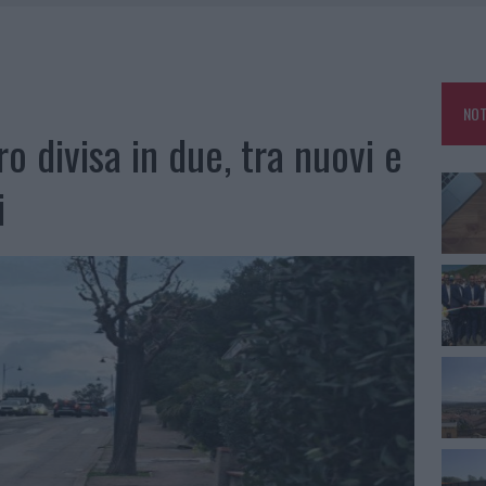
DDA, RISCHIO PER LA RETE ELETTRICA
L CANTIERE: LA GALLURA RITROVA LA STRADA
NOT
U, IL COMUNE COMPLETA L’ITER
ro divisa in due, tra nuovi e
SCEGLIERE LA SOLUZIONE IDEALE PER LA CASA E L’UFFICIO
i