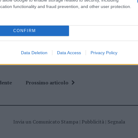
cation functionality and fraud prevention, and other user protection.
ime news da
Google News
CONFIRM
Data Deletion
Data Access
Privacy Policy
dente
Prossimo articolo
Invia un Comunicato Stampa
|
Pubblicità
|
Segnala