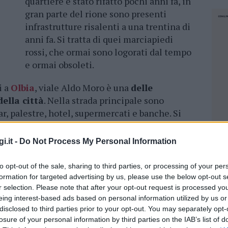
quartiere è stato rifatto pochi anni fa, in
gran parte del rione sono presenti
infrastrutture risalenti a una trentina di
anni fa. Si tratta di quei marciapiedi
rossi, che ormai sono logorati dal tempo
e ormai obsoleti.
i a
Olbia
, viale Aldo Moro è una
delle
ella città
. Nella strada principale sono
r, palestre, hotel, supermercati e banche. Si
equentata dai cittadini, dopo l’area del centro
i.it -
Do Not Process My Personal Information
to opt-out of the sale, sharing to third parties, or processing of your per
formation for targeted advertising by us, please use the below opt-out s
umerosi interventi nel vialone, che in
r selection. Please note that after your opt-out request is processed y
eing interest-based ads based on personal information utilized by us or
zione stratosferica. Da area quasi periferica è
disclosed to third parties prior to your opt-out. You may separately opt-
o shopping cittadino e gli interventi non
losure of your personal information by third parties on the IAB’s list of
NEC
ei privati. Nella parte iniziale di viale Aldo