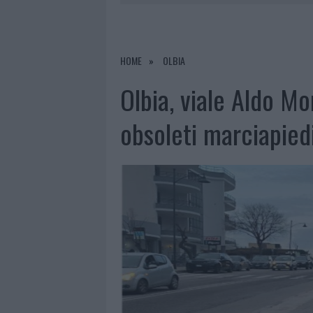
LA GALLURA
7 AGOSTO 2026
|
RAID NELLE CAMPAGNE DI BERCHI
7 AGOSTO 2026
|
MONTE PINO, VIA I CANCELLI DE
HOME
OLBIA
7 AGOSTO 2026
|
NUOVI STALLI RESIDENTI A PALA
Olbia, viale Aldo Mo
7 AGOSTO 2026
|
PAUSA CAFFÈ IMPECCABILE: COME 
obsoleti marciapied