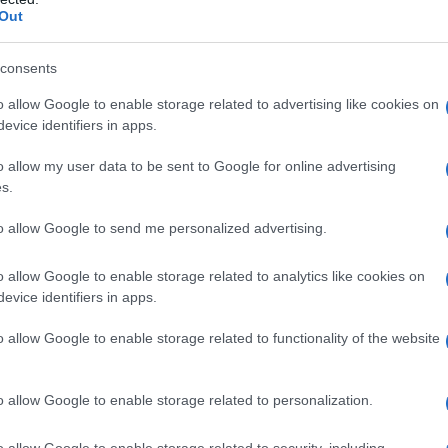
Out
consents
do nella sezione
Login
dal menù del sito o
o allow Google to enable storage related to advertising like cookies on
evice identifiers in apps.
o allow my user data to be sent to Google for online advertising
Olbia
Notizie Gallura
Notizie Olbia
s.
 Aldo Moro Olbia
to allow Google to send me personalized advertising.
eale?
o allow Google to enable storage related to analytics like cookies on
gram di GalluraOggi.it
evice identifiers in apps.
o allow Google to enable storage related to functionality of the website
lazioni, i tuoi video e le tue foto
o allow Google to enable storage related to personalization.
ro +39 345 356 7512
o allow Google to enable storage related to security, including