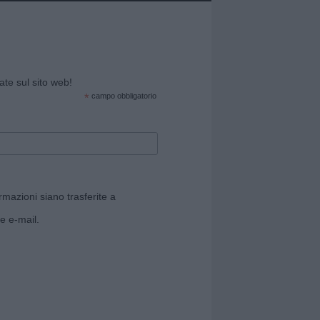
cate sul sito web!
*
campo obbligatorio
rmazioni siano trasferite a
e e-mail.