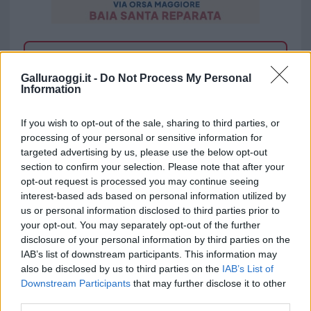
Vuoi rimuovere le pubblicità nazionali?
Galluraoggi.it -
Do Not Process My Personal
Information
Puoi abbonarti a
soli € 1,10 al mese
cliccando
qui
If you wish to opt-out of the sale, sharing to third parties, or
processing of your personal or sensitive information for
Sei già abbonato?
targeted advertising by us, please use the below opt-out
section to confirm your selection. Please note that after your
opt-out request is processed you may continue seeing
Puoi effettuare l'accesso andando nella
interest-based ads based on personal information utilized by
sezione
Login
dal menù del sito o
us or personal information disclosed to third parties prior to
cliccando
qui
your opt-out. You may separately opt-out of the further
disclosure of your personal information by third parties on the
IAB’s list of downstream participants. This information may
also be disclosed by us to third parties on the
IAB’s List of
TEMI:
Anna Romano
Barbara Secchia
Downstream Participants
that may further disclose it to other
Comune Di Olbia
Elisabeth Heinz Hungerer
third parties.