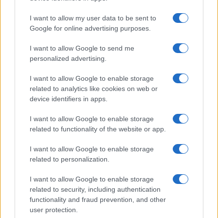
I want to allow my user data to be sent to
Google for online advertising purposes.
Ricevi le nostre ultime news
I want to allow Google to send me
personalized advertising.
da
Google News
I want to allow Google to enable storage
related to analytics like cookies on web or
device identifiers in apps.
Condividi l'articolo
I want to allow Google to enable storage
F
T
Pi
W
S
related to functionality of the website or app.
a
w
n
h
h
I want to allow Google to enable storage
ce
it
te
at
a
related to personalization.
Articolo precedente
b
te
re
s
re
Prossimo articolo
I want to allow Google to enable storage
o
r
st
A
related to security, including authentication
functionality and fraud prevention, and other
o
p
user protection.
NOTIZIE RECENTI