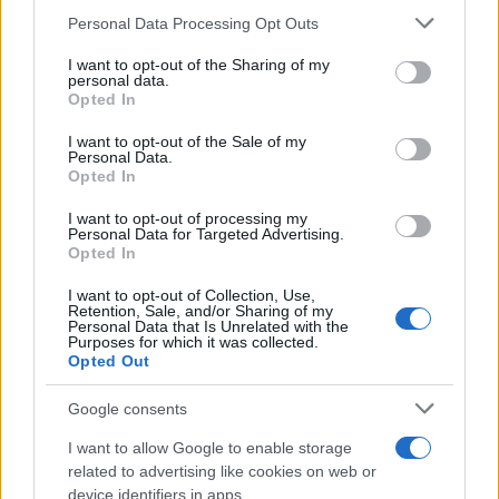
Erica Salis
Filippo Secchia
Francesca Pileri
Please note that this website/app uses one or more Google
Personal Data Processing Opt Outs
Giovanni Deiana
Giuseppe D’Amato
services and may gather and store information including but
Guido Ardizzone
Helmut Heinz Hungerer
not limited to your visit or usage behaviour. You may click to
I want to opt-out of the Sharing of my
personal data.
Incendio San Pantaleo
Incendio San Pantaleo 1989
grant or deny consent to Google and its third-party tags to
Opted In
use your data for below specified purposes in below Google
Maria Annunziata Sessa
Maria Pia Lo Muscio
consent section.
I want to opt-out of the Sale of my
Notizie Olbia
Notizie San Pantaleo
Paola Vitelli
Personal Data.
Protezione Civile San Pantaleo
Opted In
I want to opt-out of processing my
Notizie in tempo reale?
Personal Data for Targeted Advertising.
Entra nel canale telegram di
Opted In
GalluraOggi.it
I want to opt-out of Collection, Use,
Retention, Sale, and/or Sharing of my
Personal Data that Is Unrelated with the
Purposes for which it was collected.
Opted Out
Inviaci le tue segnalazioni,
Google consents
i tuoi video e le tue foto
Su WhatsApp al numero +39
I want to allow Google to enable storage
related to advertising like cookies on web or
345 356 7512
device identifiers in apps.