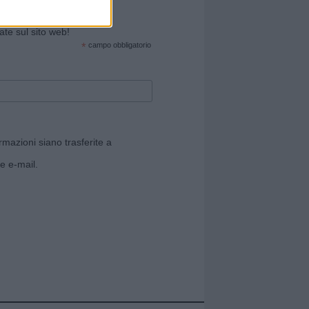
cate sul sito web!
*
campo obbligatorio
rmazioni siano trasferite a
e e-mail.