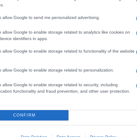
ime news da
Google News
s.
to allow Google to send me personalized advertising.
o allow Google to enable storage related to analytics like cookies on
evice identifiers in apps.
o allow Google to enable storage related to functionality of the website
dente
Prossimo articolo
o allow Google to enable storage related to personalization.
o allow Google to enable storage related to security, including
cation functionality and fraud prevention, and other user protection.
Invia un Comunicato Stampa
|
Pubblicità
|
Segnala
CONFIRM
Data Deletion
Data Access
Privacy Policy