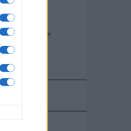
I nostri cari
Giovannimaria Cabras