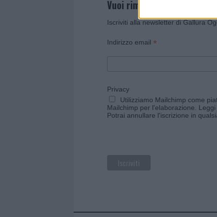
Vuoi rimanere sempre agg
Iscriviti alla newsletter di Gallura O
*
Indirizzo email
Privacy
Utilizziamo Mailchimp come piatt
Mailchimp per l'elaborazione.
Leggi 
Potrai annullare l'iscrizione in qual