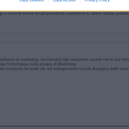
iornato?
ggi e ricevi le nostre email periodiche contenenti le ultime notizie pubbli
aforma di marketing. Iscrivendoti alla newsletter accetti che le tue info
qui l'informativa sulla privacy di Mailchimp
.
siasi momento facendo clic sul collegamento nel piè di pagina delle nostr