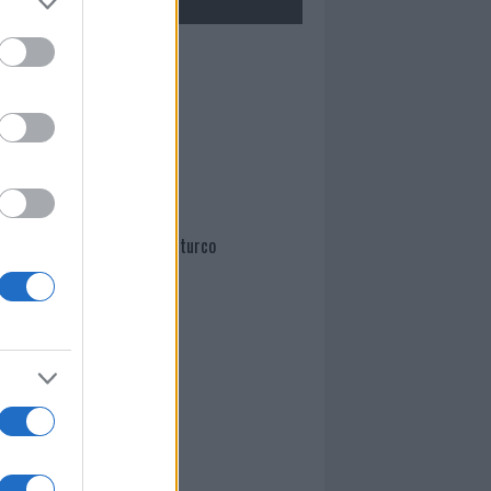
Mario Malu
Paolo Pinna
Martina Agostina Diturco
I nostri cari
I nostri cari