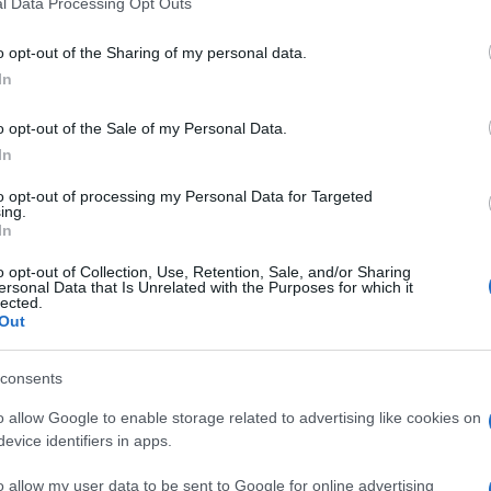
l Data Processing Opt Outs
do nella sezione
Login
dal menù del sito o
o opt-out of the Sharing of my personal data.
In
o opt-out of the Sale of my Personal Data.
In
to opt-out of processing my Personal Data for Targeted
eale?
ing.
In
gram di GalluraOggi.it
o opt-out of Collection, Use, Retention, Sale, and/or Sharing
ersonal Data that Is Unrelated with the Purposes for which it
lected.
Out
lazioni, i tuoi video e le tue foto
ro +39 345 356 7512
consents
o allow Google to enable storage related to advertising like cookies on
evice identifiers in apps.
o allow my user data to be sent to Google for online advertising