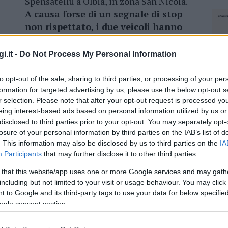
Spensatellu a Olbia, in zona San Nicola.
A causa forse di un segnale di stop
non rispettato, i due veicoli hanno
impattato tra loro,
finendo addosso al
muro di una casa.
i.it -
Do Not Process My Personal Information
si temeva potesse andare peggio.
Le due donne
to opt-out of the sale, sharing to third parties, or processing of your per
te solo con qualche botta.
Resta il fatto che
formation for targeted advertising by us, please use the below opt-out s
ni sono due incroci calci e che non è il primo
r selection. Please note that after your opt-out request is processed y
eing interest-based ads based on personal information utilized by us or
disclosed to third parties prior to your opt-out. You may separately opt-
losure of your personal information by third parties on the IAB’s list of
. This information may also be disclosed by us to third parties on the
IA
Participants
that may further disclose it to other third parties.
azionali?
 that this website/app uses one or more Google services and may gath
including but not limited to your visit or usage behaviour. You may click 
 to Google and its third-party tags to use your data for below specifi
 mese
cliccando
qui
ogle consent section.
NEC