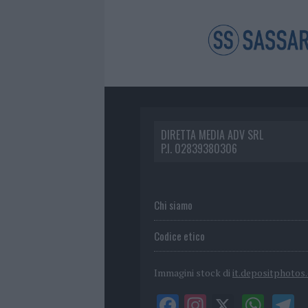
DIRETTA MEDIA ADV SRL
P.I. 02839380306
Chi siamo
Codice etico
Immagini stock di
it.depositphotos