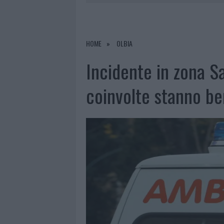
LA GALLURA
7 AGOSTO 2026
|
RAID NELLE CAMPAGNE DI BERCHI
7 AGOSTO 2026
|
MONTE PINO, VIA I CANCELLI DE
HOME
OLBIA
7 AGOSTO 2026
|
NUOVI STALLI RESIDENTI A PALA
Incidente in zona S
7 AGOSTO 2026
|
PAUSA CAFFÈ IMPECCABILE: COME 
coinvolte stanno b