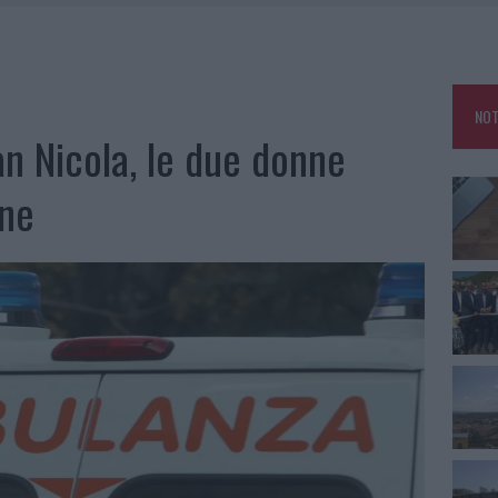
DDA, RISCHIO PER LA RETE ELETTRICA
L CANTIERE: LA GALLURA RITROVA LA STRADA
NOT
U, IL COMUNE COMPLETA L’ITER
an Nicola, le due donne
SCEGLIERE LA SOLUZIONE IDEALE PER LA CASA E L’UFFICIO
ene