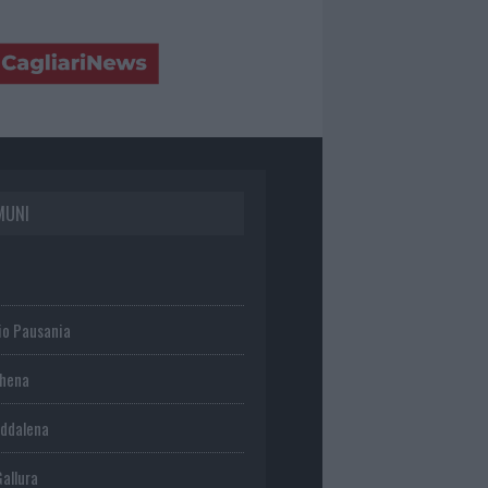
MUNI
io Pausania
chena
ddalena
Gallura