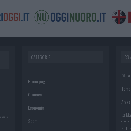
CATEGORIE
CO
Olbia
Prima pagina
Temp
Cronaca
Arza
Economia
La Ma
.com
Sport
S. T. 