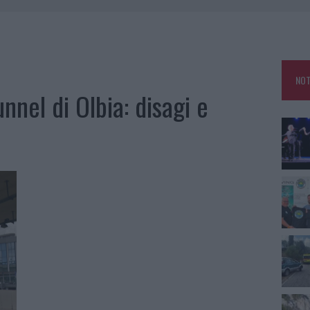
 OUT AD OLBIA PER IL READING SU ATZENI
NNI DEL DIVING CENTER DI TEGGE
 ARZACHENA: FERITO IL CONDUCENTE
NOT
: SALVATE DAI VIGILI DEL FUOCO
tunnel di Olbia: disagi e