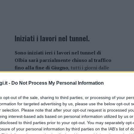
Iniziati i lavori nel tunnel.
Sono iniziati ieri i lavori nel tunnel di
Olbia sarà parzialmente chiuso al traffico
fino alla fine di Giugno
, tutti i giorni dalle
7.30 alle 19.30.
i.it -
Do Not Process My Personal Information
La chiusura si rende necessaria per i
lavori di manutenzione straordinaria
to opt-out of the sale, sharing to third parties, or processing of your per
che Anas andrà a svolgere nel tunnel per
formation for targeted advertising by us, please use the below opt-out s
il
rifacimento degli impianti elettrici.
r selection. Please note that after your opt-out request is processed y
eing interest-based ads based on personal information utilized by us or
L’illuminazione sarà completamente
disclosed to third parties prior to your opt-out. You may separately opt-
 d’avanguardia.
Durante il periodo in cui si
losure of your personal information by third parties on the IAB’s list of
ibile transitare in modo alternato