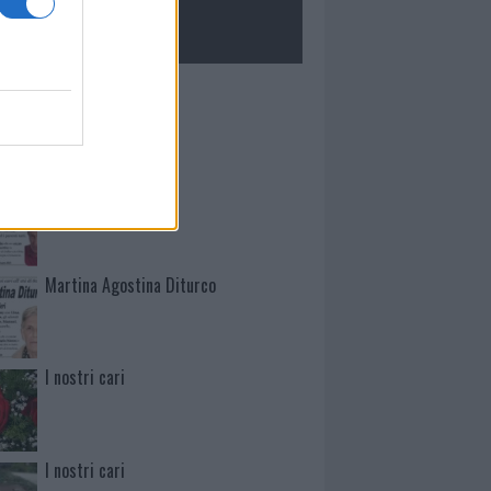
ROLOGIE
Mario Malu
Paolo Pinna
Martina Agostina Diturco
I nostri cari
I nostri cari