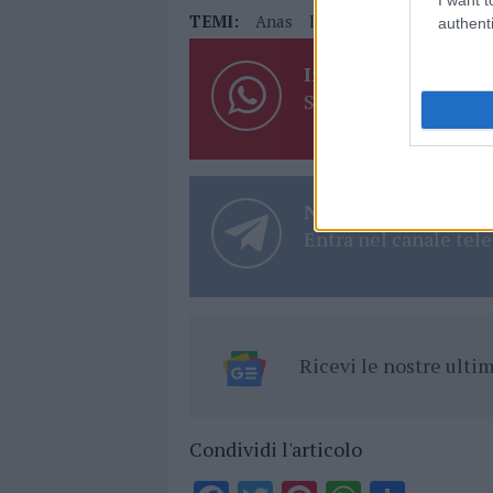
TEMI:
Anas
Lavori Tunnel Olbia
authenti
Inviaci le tue segna
Su WhatsApp al nume
Notizie in tempo r
Entra nel canale tele
Ricevi le nostre ult
Condividi l'articolo