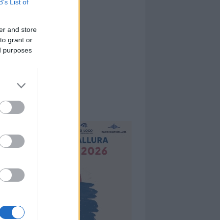
B’s List of
er and store
to grant or
ed purposes