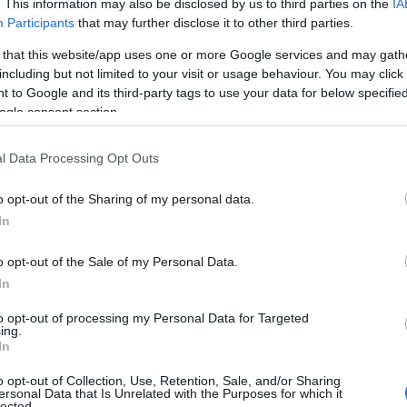
. This information may also be disclosed by us to third parties on the
IA
de già da ieri a partire da via Escrivà e lungo
Participants
that may further disclose it to other third parties.
 that this website/app uses one or more Google services and may gath
including but not limited to your visit or usage behaviour. You may click 
 chiuso:
 to Google and its third-party tags to use your data for below specifi
iari fino al 22 maggio nella fascia oraria
ogle consent section.
Golfo Aranci dal 23 maggio al 29 maggio
l Data Processing Opt Outs
-Sassari-Cagliari dal 30 maggio fino al 14
o opt-out of the Sharing of my personal data.
30;
In
achena-Golfo Aranci dal 15 giugno al 30
o opt-out of the Sale of my Personal Data.
:30.
In
e per questi lavori. Diverse critiche rispetto
to opt-out of processing my Personal Data for Targeted
ori di mattina e in giorni lavorativi, ben
ing.
In
riticità del percorso rispetto alla viabilità.
o opt-out of Collection, Use, Retention, Sale, and/or Sharing
ersonal Data that Is Unrelated with the Purposes for which it
lected.