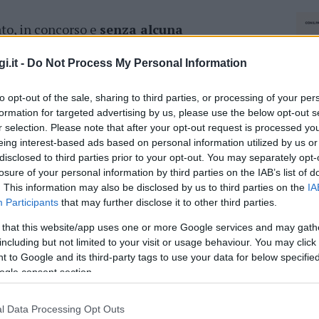
ato, in concorso e
senza alcuna
a quale si radunarono oltre 3.500 fan. Le
a
Questura di Sassari
, hanno rilevato come
i.it -
Do Not Process My Personal Information
azione delle norme di prevenzione anti
to opt-out of the sale, sharing to third parties, or processing of your per
atorio era
previsto per il 29 settembre
, ma
formation for targeted advertising by us, please use the below opt-out s
 notifiche.
r selection. Please note that after your opt-out request is processed y
eing interest-based ads based on personal information utilized by us or
disclosed to third parties prior to your opt-out. You may separately opt-
azionali?
losure of your personal information by third parties on the IAB’s list of
. This information may also be disclosed by us to third parties on the
IA
 mese
cliccando
qui
Participants
that may further disclose it to other third parties.
 that this website/app uses one or more Google services and may gath
including but not limited to your visit or usage behaviour. You may click 
 to Google and its third-party tags to use your data for below specifi
ogle consent section.
do nella sezione
Login
dal menù del sito o
l Data Processing Opt Outs
NEC