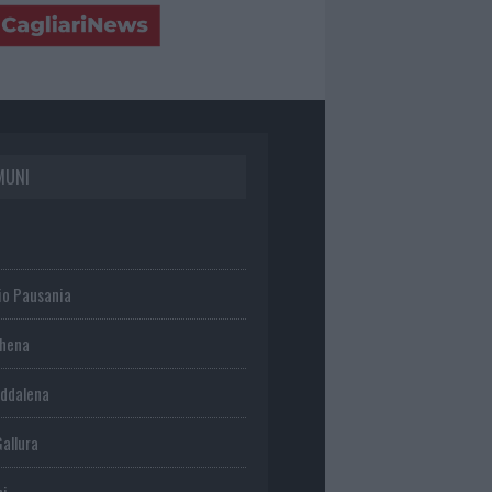
MUNI
io Pausania
chena
ddalena
Gallura