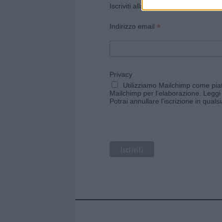
Iscriviti alla newsletter di Gallura O
*
Indirizzo email
Privacy
Utilizziamo Mailchimp come piatt
Mailchimp per l'elaborazione.
Leggi 
Potrai annullare l'iscrizione in qual