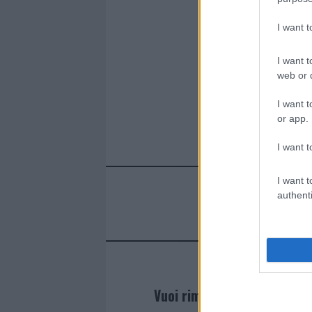
I want 
I want t
web or d
I want t
or app.
I want t
I want t
authenti
Vuoi rimanere sempre agg