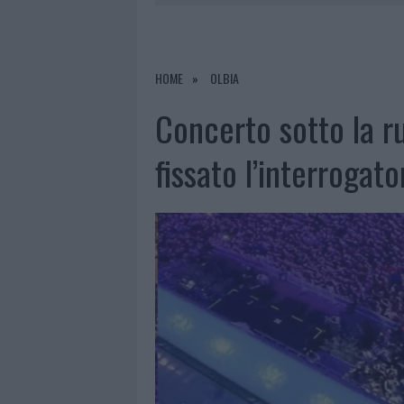
7 AGOSTO 2026
|
MIGLIORI CLINICH
RIFERIMENTO PER I TRATTAMENTI LA
7 AGOSTO 2026
|
NUOVI STALLI RESIDENTI A PALA
HOME
OLBIA
7 AGOSTO 2026
|
FILM INTERNAZIONALE, CASTING
Concerto sotto la r
7 AGOSTO 2026
|
PORTO ROTONDO OSPITA LA GRAN
fissato l’interrogat