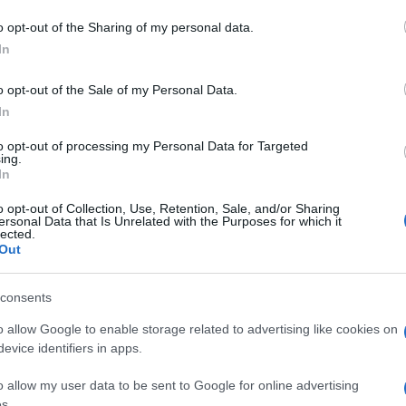
o opt-out of the Sharing of my personal data.
mo
Notizie Olbia
Procura Tempio
Salmo
In
o opt-out of the Sale of my Personal Data.
In
to opt-out of processing my Personal Data for Targeted
ing.
In
dente
Prossimo articolo
o opt-out of Collection, Use, Retention, Sale, and/or Sharing
ersonal Data that Is Unrelated with the Purposes for which it
lected.
Out
consents
o allow Google to enable storage related to advertising like cookies on
evice identifiers in apps.
o allow my user data to be sent to Google for online advertising
s.