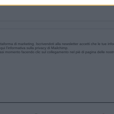
ggi e ricevi le nostre email periodiche contenenti le ultime notizie pubbli
aforma di marketing. Iscrivendoti alla newsletter accetti che le tue info
qui l'informativa sulla privacy di Mailchimp
.
siasi momento facendo clic sul collegamento nel piè di pagina delle nostr