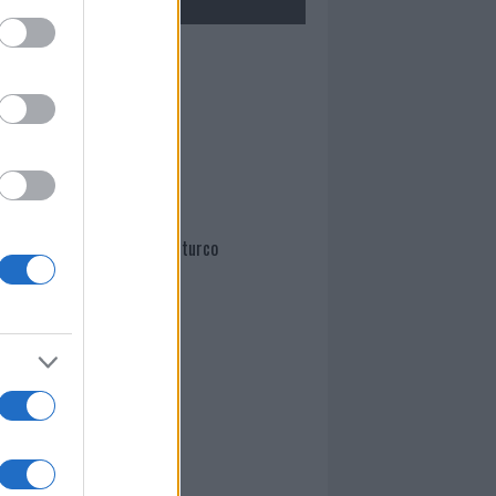
Mario Malu
Paolo Pinna
Martina Agostina Diturco
I nostri cari
I nostri cari