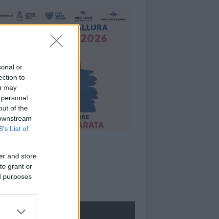
sonal or
ection to
ou may
 personal
out of the
 downstream
B’s List of
er and store
to grant or
ed purposes
ROLOGIE