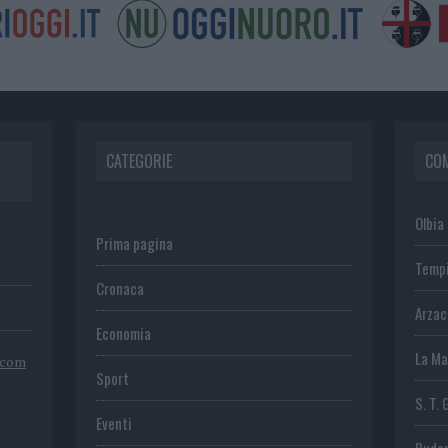
CATEGORIE
CO
Olbia
Prima pagina
Temp
Cronaca
Arza
Economia
La Ma
.com
Sport
S. T. 
Eventi