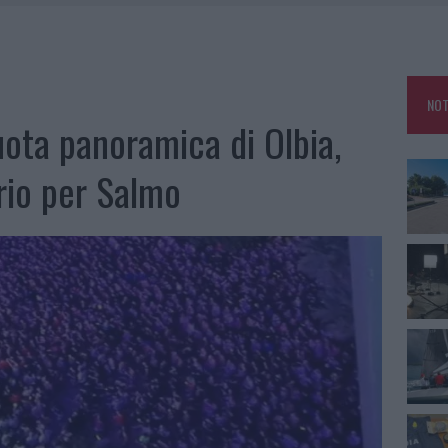
E DI ESTETICA MEDICALE AVANZATA IN EUROPA: CLASSIFICA DEI 5 CENTRI DI
SER NON INVASIVI
U, IL COMUNE COMPLETA L’ITER
NOT
 PER COMPARSE IN COSTA SMERALDA
uota panoramica di Olbia,
DE SFIDA DELLA VELA NELL’ESTATE 2026
orio per Salmo