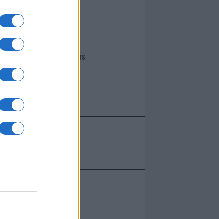
I nostri cari
Giovannimaria Cabras