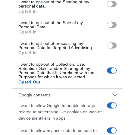
La Maddalena, festa per i 30 anni del Diving
not limited to your visit or usage behaviour. You may click to
I want to opt-out of the Sharing of my
personal data.
grant or deny consent to Google and its third-party tags to
center di Tegge
Opted In
use your data for below specified purposes in below Google
consent section.
I want to opt-out of the Sale of my
Esce di strada con l’auto ad Arzachena: ferito il
Personal Data.
Opted In
conducente
I want to opt-out of processing my
Personal Data for Targeted Advertising.
Turiste si perdono a Tavolara: salvate dai vigili
Opted In
del fuoco
I want to opt-out of Collection, Use,
Retention, Sale, and/or Sharing of my
Personal Data that Is Unrelated with the
Purposes for which it was collected.
Meteo Olbia 6 agosto, migliora il tempo in
Opted Out
Gallura
Google consents
Incidente Olbia, poliziotto in vacanza salva 6
I want to allow Google to enable storage
persone: due bimbi tra i feriti
related to advertising like cookies on web or
device identifiers in apps.
Red Valley Festival, musica no-stop a Olbia fino
I want to allow my user data to be sent to