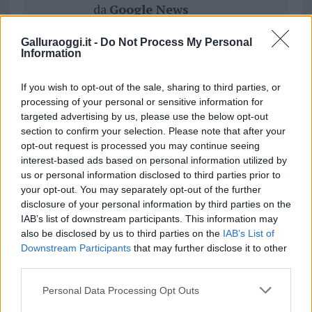
da
Google News
Galluraoggi.it -
Do Not Process My Personal
Information
Condividi l'articolo
F
T
Pi
W
S
If you wish to opt-out of the sale, sharing to third parties, or
processing of your personal or sensitive information for
a
w
n
h
h
targeted advertising by us, please use the below opt-out
ce
it
te
at
a
section to confirm your selection. Please note that after your
Articolo precedente
opt-out request is processed you may continue seeing
b
te
re
s
re
Prossimo articolo
interest-based ads based on personal information utilized by
o
r
st
A
us or personal information disclosed to third parties prior to
your opt-out. You may separately opt-out of the further
o
p
disclosure of your personal information by third parties on the
NOTIZIE RECENTI
k
p
IAB’s list of downstream participants. This information may
also be disclosed by us to third parties on the
IAB’s List of
Downstream Participants
that may further disclose it to other
“Sul filo del discorso”: sold out ad Olbia per il
third parties.
reading su Atzeni
Please note that this website/app uses one or more Google
Personal Data Processing Opt Outs
services and may gather and store information including but