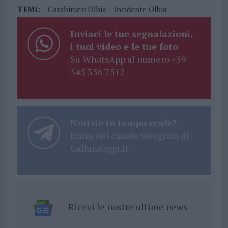
TEMI:
Carabinieri Olbia
Incidente Olbia
Inviaci le tue segnalazioni,
i tuoi video e le tue foto
Su WhatsApp al numero +39
345 356 7512
Notizie in tempo reale?
Entra nel canale telegram di
GalluraOggi.it
Ricevi le nostre ultime news