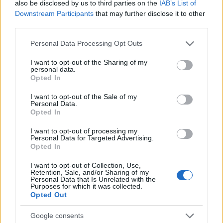
Puoi abbonarti a
soli € 1,10 al mese
also be disclosed by us to third parties on the
IAB’s List of
Downstream Participants
that may further disclose it to other
cliccando
qui
third parties.
Sei già abbonato?
Please note that this website/app uses one or more Google
Personal Data Processing Opt Outs
services and may gather and store information including but
not limited to your visit or usage behaviour. You may click to
I want to opt-out of the Sharing of my
Puoi effettuare l'accesso andando nella
personal data.
grant or deny consent to Google and its third-party tags to
Opted In
sezione
Login
dal menù del sito o
use your data for below specified purposes in below Google
cliccando
qui
consent section.
I want to opt-out of the Sale of my
Personal Data.
Opted In
TEMI:
Luisa Cardinale
I want to opt-out of processing my
Personal Data for Targeted Advertising.
Radio Internazionale Costa Smeralda
Opted In
I want to opt-out of Collection, Use,
Notizie in tempo reale?
Retention, Sale, and/or Sharing of my
Entra nel canale telegram di
Personal Data that Is Unrelated with the
Purposes for which it was collected.
GalluraOggi.it
Opted Out
Google consents