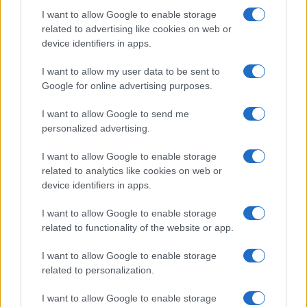
I want to allow Google to enable storage
Inviaci le tue segnalazioni,
related to advertising like cookies on web or
i tuoi video e le tue foto
device identifiers in apps.
Su WhatsApp al numero +39
I want to allow my user data to be sent to
345 356 7512
Google for online advertising purposes.
I want to allow Google to send me
personalized advertising.
Ricevi le nostre ultime news
I want to allow Google to enable storage
related to analytics like cookies on web or
device identifiers in apps.
da
Google News
I want to allow Google to enable storage
related to functionality of the website or app.
Condividi l'articolo
I want to allow Google to enable storage
F
T
Pi
W
S
related to personalization.
a
w
n
h
h
I want to allow Google to enable storage