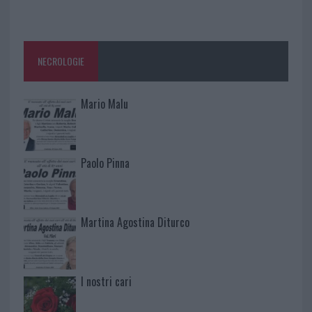
NECROLOGIE
Mario Malu
Paolo Pinna
Martina Agostina Diturco
I nostri cari